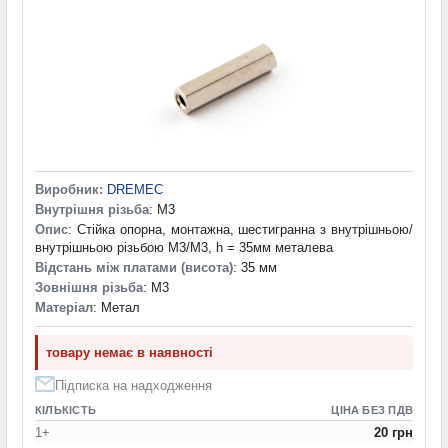
Виробник:
DREMEC
Внутрішня різьба
: M3
Опис
: Стійка опорна, монтажна, шестигранна з внутрішньою/
внутрішньою різьбою M3/M3, h = 35мм металева
Відстань між платами (висота)
: 35 мм
Зовнішня різьба
: M3
Матеріал
: Метал
товару немає в наявності
Підписка на надходження
КІЛЬКІСТЬ
ЦІНА БЕЗ ПДВ
1+
20 грн