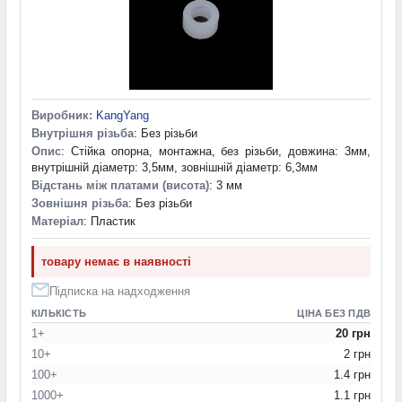
Виробник:
KangYang
Внутрішня різьба
: Без різьби
Опис
: Стійка опорна, монтажна, без різьби, довжина: 3мм,
внутрішній діаметр: 3,5мм, зовнішній діаметр: 6,3мм
Відстань між платами (висота)
: 3 мм
Зовнішня різьба
: Без різьби
Матеріал
: Пластик
товару немає в наявності
Підписка на надходження
КІЛЬКІСТЬ
ЦІНА БЕЗ ПДВ
1+
20 грн
10+
2 грн
100+
1.4 грн
1000+
1.1 грн