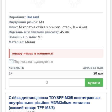
Виробник:
Bossard
Внутрішня різьба
: M3
Опис
: Міжплатна стійка з різьбою, сталь, h = 45мм
Відстань між платами (висота)
: 45 мм
Зовнішня різьба
: M3
Матеріал
: Метал
товару немає в наявності
Підписка на надходження
КІЛЬКІСТЬ
ЦІНА БЕЗ ПДВ
1+
20 грн
купити
Стійка дистанціююча TDYSFF-M3/5 шестигранна з
внутрішньою різьбою М3/М3х5мм металева
(схожий товар: TFF-M3/5)