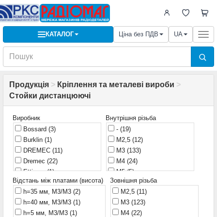
КАТАЛОГ
Ціна без ПДВ
UA
Togg
navi
Продукція
>
Кріплення та металеві вироби
>
Стойки дистанцюючі
Виробник
Внутрішня різьба
Bossard
(3)
-
(19)
Burklin
(1)
M2,5
(12)
DREMEC
(11)
M3
(133)
Dremec
(22)
M4
(24)
Ettinger
(1)
M5
(5)
Відстань між платами (висота)
Зовнішня різьба
FIX&FASTEN
(1)
M8
(1)
h=35 мм, M3/M3
(2)
M2,5
(11)
Fix&Fasten
(37)
Без різьби
(77)
h=40 мм, M3/M3
(1)
M3
(123)
Global Tone
(23)
Клейка основа
(11)
h=5 мм, M3/M3
(1)
M4
(22)
Harting
(1)