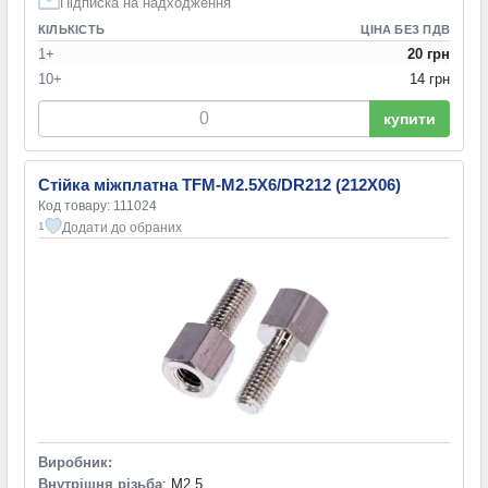
Підписка на надходження
КІЛЬКІСТЬ
ЦІНА БЕЗ ПДВ
1+
20 грн
10+
14 грн
купити
Стійка міжплатна TFM-M2.5X6/DR212 (212X06)
Код товару: 111024
Додати до обраних
1
Виробник:
Внутрішня різьба
: M2,5