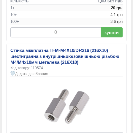
КІЛЬКІСТЬ
ЦІНА БЕЗ ПДВ
1+
20 грн
10+
4.1 грн
100+
3.6 грн
купити
Стійка міжплатна TFM-M4X10/DR216 (216X10)
шестигранна з внутрішньою/зовнішньою різьбою
М4/М4х10мм металева (216X10)
Код товару: 119574
Додати до обраних