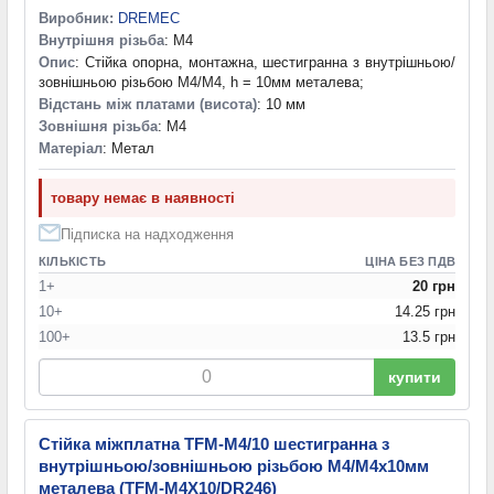
Виробник:
DREMEC
Внутрішня різьба
: M4
Опис
: Стійка опорна, монтажна, шестигранна з внутрішньою/
зовнішньою різьбою М4/М4, h = 10мм металева;
Відстань між платами (висота)
: 10 мм
Зовнішня різьба
: M4
Матеріал
: Метал
товару немає в наявності
Підписка на надходження
КІЛЬКІСТЬ
ЦІНА БЕЗ ПДВ
1+
20 грн
10+
14.25 грн
100+
13.5 грн
купити
Стійка міжплатна TFM-M4/10 шестигранна з
внутрішньою/зовнішньою різьбою М4/М4х10мм
металева (TFM-M4X10/DR246)