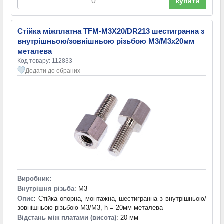
купити
Стійка міжплатна TFM-M3X20/DR213 шестигранна з
внутрішньою/зовнішньою різьбою М3/М3х20мм
металева
Код товару: 112833
Додати до обраних
Виробник:
Внутрішня різьба
: M3
Опис
: Стійка опорна, монтажна, шестигранна з внутрішньою/
зовнішньою різьбою М3/М3, h = 20мм металева
Відстань між платами (висота)
: 20 мм