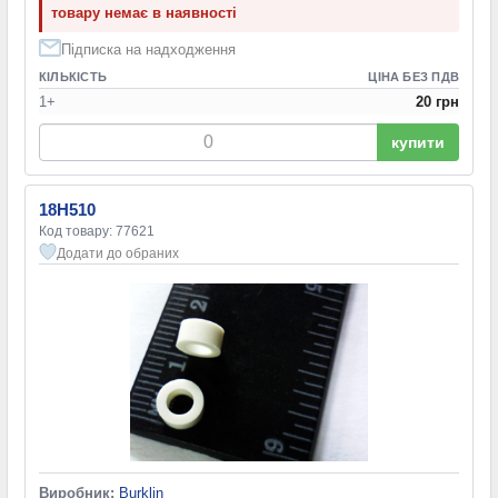
товару немає в наявності
Підписка на надходження
КІЛЬКІСТЬ
ЦІНА БЕЗ ПДВ
1+
20 грн
купити
18H510
Код товару: 77621
Додати до обраних
Виробник:
Burklin