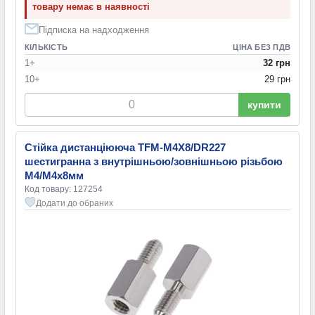
товару немає в наявності
Підписка на надходження
КІЛЬКІСТЬ
ЦІНА БЕЗ ПДВ
1+
32 грн
10+
29 грн
купити
Стійка дистанціююча TFM-M4X8/DR227
шестигранна з внутрішньою/зовнішньою різьбою
M4/М4х8мм
Код товару: 127254
Додати до обраних