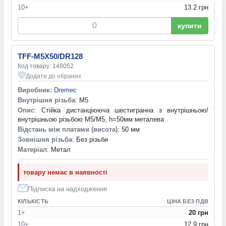
10+
13.2 грн
купити
TFF-M5X50/DR128
Код товару: 148052
Додати до обраних
Виробник:
Dremec
Внутрішня різьба
: M5
Опис
: Стійка дистанціююча шестигранна з внутрішньою/
внутрішньою різьбою M5/M5, h=50мм металева
Відстань між платами (висота)
: 50 мм
Зовнішня різьба
: Без різьби
Матеріал
: Метал
товару немає в наявності
Підписка на надходження
КІЛЬКІСТЬ
ЦІНА БЕЗ ПДВ
1+
20 грн
10+
12.9 грн