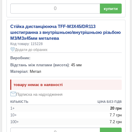
купити
Стійка дистанціююча TFF-M3X45/DR113
шестигранна з внутрішньою/внутрішньою різьбою
M3/M3х45мм металева
Код товару: 115228
Додати до обраних
Виробник:
Відстань між платами (висота)
: 45 мм
Матеріал
: Метал
товару немає в наявності
Підписка на надходження
КІЛЬКІСТЬ
ЦІНА БЕЗ ПДВ
1+
20 грн
10+
7.7 грн
100+
7.2 грн