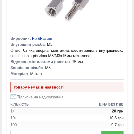
Виробник:
Fix&Fasten
Внутрішня різьба
: M3
Опис
: Стійка опорна, монтажна, шестигранна з внутрішньою/
зовнішньою різьбою М3/М3х15мм металева
Відстань між платами (висота)
: 15 мм
Зовнішня різьба
: M3
Матеріал
: Метал
товару немає в наявності
Підписка на надходження
КІЛЬКІСТЬ
ЦІНА БЕЗ ПДВ
1+
20 грн
10+
10.8 грн
100+
9.7 грн