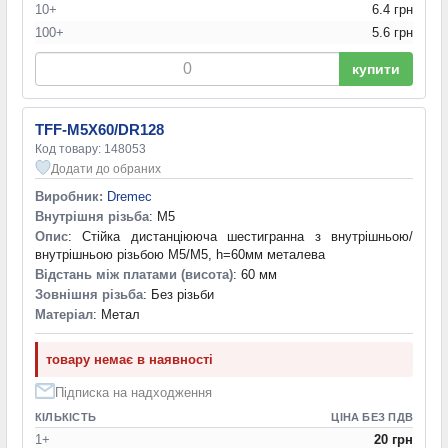
10+
6.4 грн
45 мм
(5)
100+
5.6 грн
50 мм
(3)
60 мм
(1)
купити
65 мм
(1)
70 мм
(1)
TFF-M5X60/DR128
Код товару: 148053
Додати до обраних
Виробник:
Dremec
Внутрішня різьба
: M5
Опис
: Стійка дистанціююча шестигранна з внутрішньою/
внутрішньою різьбою M5/M5, h=60мм металева
Відстань між платами (висота)
: 60 мм
Зовнішня різьба
: Без різьби
Матеріал
: Метал
товару немає в наявності
Підписка на надходження
КІЛЬКІСТЬ
ЦІНА БЕЗ ПДВ
1+
20 грн