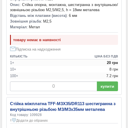
Опис
: Стійка опорна, монтажна, шестигранна з внутрішньою/
зовнішньою різьбою M2,5/M2,5, h = 18мм металева
Відстань між платами (висота)
: 6 мм
Зовнішня різьба
: M2,5
Матеріал
: Метал
товару немає в наявності
Підписка на надходження
КІЛЬКІСТЬ
ЦІНА БЕЗ ПДВ
1+
20 грн
10+
8 грн
100+
7.2 грн
купити
Стійка міжплатна TFF-M3X35/DR113 шестигранна з
внутрішньою різьбою М3/М3х35мм металева
Код товару: 109928
Додати до обраних
1