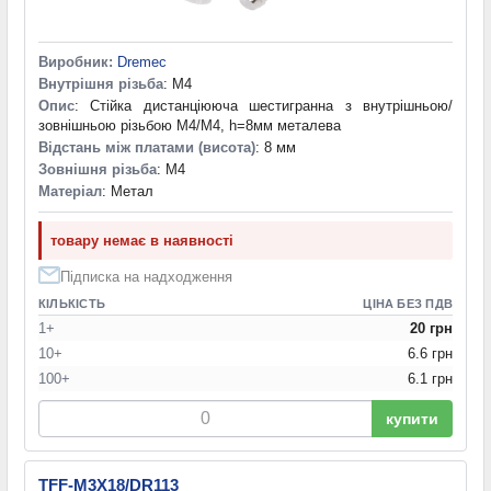
Виробник:
Dremec
Внутрішня різьба
: M4
Опис
: Стійка дистанціююча шестигранна з внутрішньою/
зовнішньою різьбою M4/М4, h=8мм металева
Відстань між платами (висота)
: 8 мм
Зовнішня різьба
: M4
Матеріал
: Метал
товару немає в наявності
Підписка на надходження
КІЛЬКІСТЬ
ЦІНА БЕЗ ПДВ
1+
20 грн
10+
6.6 грн
100+
6.1 грн
купити
TFF-M3X18/DR113