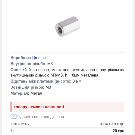
10 мм
(27)
10,5 мм
(1)
11 мм
(5)
12 мм
(13)
13 мм
(7)
14 мм
(7)
15 мм
(15)
15,4 мм
(1)
16 мм
(6)
Виробник:
Dremec
17 мм
(6)
Внутрішня різьба
: M3
18 мм
(12)
Опис
: Стійка опорна, монтажна, шестигранна з внутрішньою/
19 мм
(1)
внутрішньою різьбою M3/M3, h = 8мм металева
Відстань між платами (висота)
20 мм
(19)
: 8 мм
Зовнішня різьба
: M3
22 мм
(7)
Матеріал
: Метал
24,4 мм
(1)
25 мм
(16)
товару немає в наявності
27 мм
(2)
28 мм
(1)
Підписка на надходження
30 мм
(9)
КІЛЬКІСТЬ
ЦІНА БЕЗ ПДВ
35 мм
(6)
1+
20 грн
40 мм
(1)