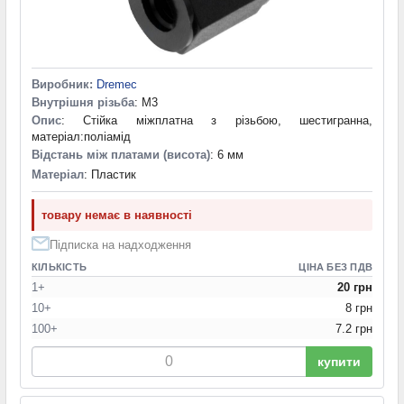
Виробник:
Dremec
Внутрішня різьба
: M3
Опис
: Стійка міжплатна з різьбою, шестигранна,
матеріал:поліамід
Відстань між платами (висота)
: 6 мм
Матеріал
: Пластик
товару немає в наявності
Підписка на надходження
КІЛЬКІСТЬ
ЦІНА БЕЗ ПДВ
1+
20 грн
10+
8 грн
100+
7.2 грн
купити