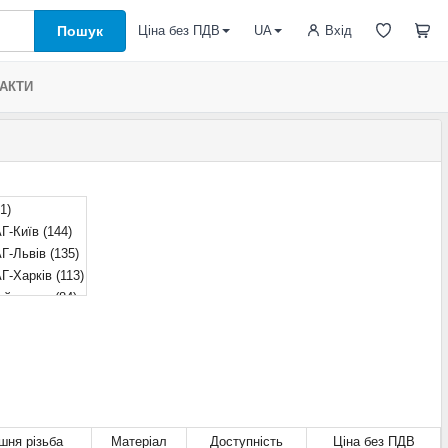
Пошук
Вхід
Ціна без ПДВ
UA
АКТИ
1)
Г-Київ
(144)
Г-Львів
(135)
Г-Харків
(113)
ий склад
(84)
Г-Дніпро
(122)
ся
(2)
шня різьба
Матеріал
Доступність
Ціна без ПДВ