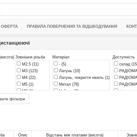
 ОФЕРТА
ПРАВИЛА ПОВЕРНЕННЯ ТА ВІДШКОДУВАННЯ
КОНТ
дистанцюючі
(висота)
Зовнішня різьба
Матеріал
Доступність
M2,5
(11)
-
(5)
склад
(15
M3
(123)
Латунь
(10)
РАДІОМА
M4
(22)
Латунь, покриття нікель
(1)
РАДІОМА
M5
(1)
Метал
(78)
РАДІОМА
M8
(1)
Нейлон
(2)
віддален
Без різьби
(88)
Пластик
(178)
РАДІОМА
вати фільтри
Защіпки
(12)
Поліамід
(8)
очікуєть
ьба
Опис
Відстань між платами (висота)
Зовні