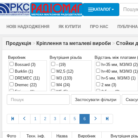
КАТАЛОГ
НОВІ НАДХОДЖЕННЯ
ЯК КУПИТИ
ПРО НАС
ПУБЛІЧНА
Продукція
>
Кріплення та металеві вироби
>
Стойки 
Виробник
Внутрішня різьба
Відстань між платами 
Bossard
(3)
-
(19)
h=35 мм, M3/M3
(2)
Burklin
(1)
M2,5
(12)
h=40 мм, M3/M3
(1)
DREMEC
(11)
M3
(133)
h=5 мм, M3/M3
(1)
Dremec
(22)
M4
(24)
2 мм
(3)
Ettinger
(1)
M5
(5)
2,5 мм
(2)
FIX&FASTEN
(1)
M8
(1)
3 мм
(4)
Застосувати фільтри
Скасу
Fix&Fasten
(37)
Без різьби
(77)
3,2 мм
(1)
Global Tone
(23)
Клейка основа
(11)
3,5 мм
(2)
Harting
(1)
1
2
3
4
5
6
4 мм
(4)
KLS
(55)
4,5 мм
(3)
KSS Wiring
(3)
4,6 мм
(1)
Фото
Техн. інф.
Назва
Виробник
Внутрішня різ