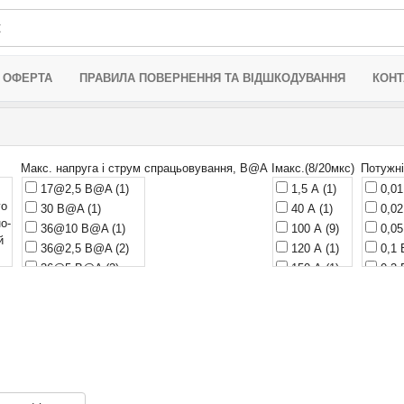
 ОФЕРТА
ПРАВИЛА ПОВЕРНЕННЯ ТА ВІДШКОДУВАННЯ
КОНТ
Макс. напруга і струм спрацьовування, В@A
Iмакс.(8/20мкс)
Потужні
17@2,5 B@A
(1)
1,5 А
(1)
0,01
го
30 B@A
(1)
40 А
(1)
0,02
о-
36@10 B@A
(1)
100 А
(9)
0,05
й
36@2,5 B@A
(2)
120 А
(1)
0,1 
36@5 B@A
(2)
150 А
(1)
0,2 
у.
40@1 B@A
(3)
250 А
(20)
0,25
43 B@A
(1)
395 А
(1)
0,35
х,
43@10 B@A
(2)
400 А
(15)
0,4 
43@2,5 B@A
(3)
500 А
(14)
0,45
а
43@5 B@A
(1)
1000 А
(10)
0,5 
ий
48@1 B@A
(1)
1200 А
(31)
0,6 