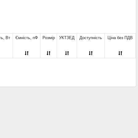
Вт
(1)
100 пФ
(5)
40D
(3)
т
(19)
105 пФ
(2)
53D
(3)
Вт
(2)
110 пФ
(4)
0805 SMD
(2)
115 пФ
(1)
1206 SMD
(2)
125 пФ
(1)
1210 SMD
(2)
130 пФ
(2)
ь, Вт
Ємність, пФ
Розмір
УКТЗЕД
Доступність
Ціна без ПДВ
140 пФ
(2)
150 пФ
(3)
165 пФ
(1)
180 пФ
(1)
185 пФ
(1)
190 пФ
(2)
200 пФ
(3)
210 пФ
(3)
220 пФ
(2)
230 пФ
(3)
240 пФ
(2)
250 пФ
(2)
260 пФ
(1)
265 пФ
(1)
270 пФ
(1)