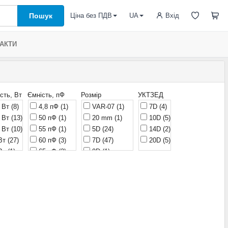
Пошук
Вхід
Ціна без ПДВ
UA
АКТИ
сть, Вт
Ємність, пФ
Розмір
УКТЗЕД
 Вт
(8)
4,8 пФ
(1)
VAR-07
(1)
7D
(4)
 Вт
(13)
50 пФ
(1)
20 mm
(1)
10D
(5)
 Вт
(10)
55 пФ
(1)
5D
(24)
14D
(2)
Вт
(27)
60 пФ
(3)
7D
(47)
20D
(5)
Вт
(1)
65 пФ
(2)
9D
(1)
 Вт
(33)
70 пФ
(1)
10D
(40)
 Вт
(1)
75 пФ
(2)
14D
(42)
Вт
(29)
80 пФ
(1)
20D
(23)
 Вт
(1)
85 пФ
(2)
25D
(5)
Вт
(1)
90 пФ
(4)
32D
(3)
Вт
(30)
95 пФ
(1)
34S
(2)