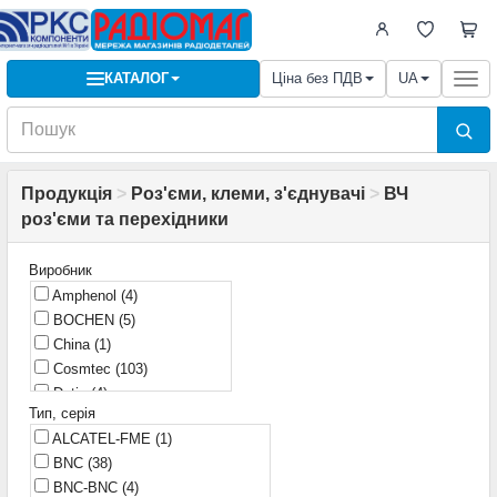
КАТАЛОГ
Ціна без ПДВ
UA
Togg
navi
Продукція
>
Роз'єми, клеми, з'єднувачі
>
ВЧ
роз'єми та перехідники
Виробник
Amphenol
(4)
BOCHEN
(5)
China
(1)
Cosmtec
(103)
Datix
(4)
Тип, серія
Ebyte
(1)
ALCATEL-FME
(1)
Emico
(100)
BNC
(38)
Global Tone
(4)
BNC-BNC
(4)
KLS
(23)