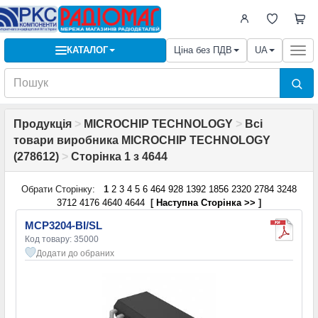
КАТАЛОГ
Ціна без ПДВ
UA
Togg
navi
Продукція
>
MICROCHIP TECHNOLOGY
>
Всі
товари виробника MICROCHIP TECHNOLOGY
(278612)
>
Сторінка 1 з 4644
Обрати Сторінку:
1
2
3
4
5
6
464
928
1392
1856
2320
2784
3248
3712
4176
4640
4644
[
Наступна Сторінка >>
]
MCP3204-BI/SL
Код товару: 35000
Додати до обраних