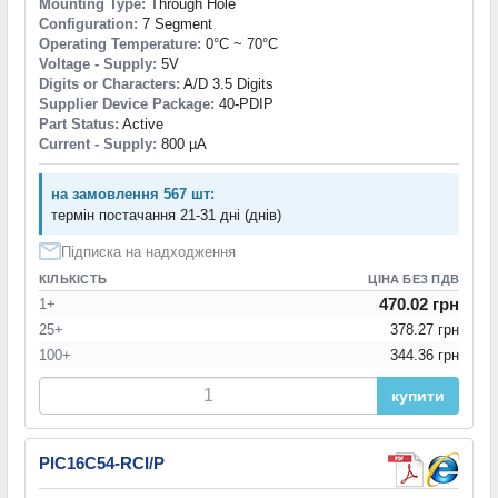
Mounting Type:
Through Hole
Configuration:
7 Segment
Operating Temperature:
0°C ~ 70°C
Voltage - Supply:
5V
Digits or Characters:
A/D 3.5 Digits
Supplier Device Package:
40-PDIP
Part Status:
Active
Current - Supply:
800 µA
на замовлення 567 шт:
термін постачання 21-31 дні (днів)
Підписка на надходження
КІЛЬКІСТЬ
ЦІНА БЕЗ ПДВ
470.02 грн
1+
25+
378.27 грн
100+
344.36 грн
купити
PIC16C54-RCI/P