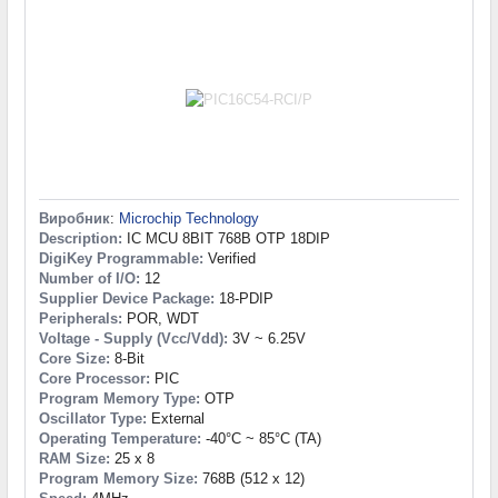
Виробник
:
Microchip Technology
Description:
IC MCU 8BIT 768B OTP 18DIP
DigiKey Programmable:
Verified
Number of I/O:
12
Supplier Device Package:
18-PDIP
Peripherals:
POR, WDT
Voltage - Supply (Vcc/Vdd):
3V ~ 6.25V
Core Size:
8-Bit
Core Processor:
PIC
Program Memory Type:
OTP
Oscillator Type:
External
Operating Temperature:
-40°C ~ 85°C (TA)
RAM Size:
25 x 8
Program Memory Size:
768B (512 x 12)