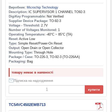
Виробник
:
Microchip Technology
Description:
IC SUPERVISOR 1 CHANNEL TO92-3
DigiKey Programmable:
Not Verified
Supplier Device Package:
TO-92-3
Voltage - Threshold:
2.7V
Number of Voltages Monitored:
1
Operating Temperature:
-40°C ~ 85°C (TA)
Reset:
Active Low
Type:
Simple Reset/Power-On Reset
Output:
Open Drain or Open Collector
Mounting Type:
Through Hole
Package / Case:
TO-226-3, TO-92-3 (TO-226AA)
Packaging:
Bag
товару немає в наявності
Підписка на надходження
купити
TC54VC4502EMB713