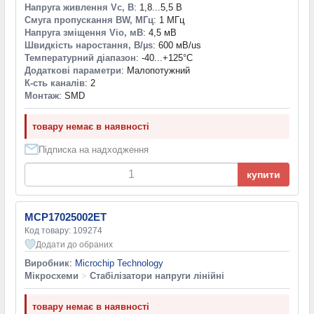
Напруга живлення Vc, В
: 1,8...5,5 В
Смуга пропускання BW, МГц
: 1 МГц
Напруга зміщення Vio, мВ
: 4,5 мВ
Швидкість наростання, В/µs
: 600 мВ/us
Температурний діапазон
: -40...+125°С
Додаткові параметри
: Малопотужний
К-сть каналів
: 2
Монтаж
: SMD
товару немає в наявності
Підписка на надходження
купити
MCP17025002ET
Код товару: 109274
Додати до обраних
Виробник
:
Microchip Technology
Мікросхеми
>
Стабілізатори напруги лінійні
товару немає в наявності