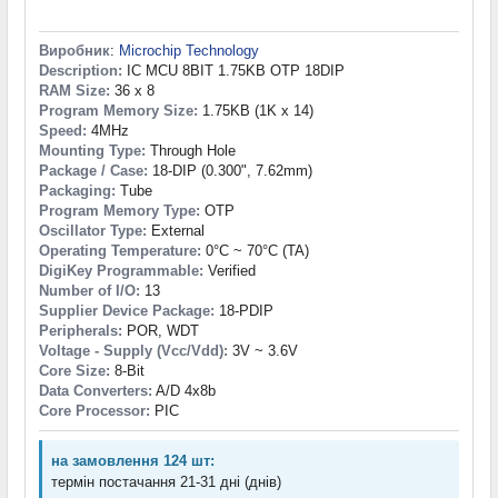
Виробник
:
Microchip Technology
Description:
IC MCU 8BIT 1.75KB OTP 18DIP
RAM Size:
36 x 8
Program Memory Size:
1.75KB (1K x 14)
Speed:
4MHz
Mounting Type:
Through Hole
Package / Case:
18-DIP (0.300", 7.62mm)
Packaging:
Tube
Program Memory Type:
OTP
Oscillator Type:
External
Operating Temperature:
0°C ~ 70°C (TA)
DigiKey Programmable:
Verified
Number of I/O:
13
Supplier Device Package:
18-PDIP
Peripherals:
POR, WDT
Voltage - Supply (Vcc/Vdd):
3V ~ 3.6V
Core Size:
8-Bit
Data Converters:
A/D 4x8b
Core Processor:
PIC
на замовлення 124 шт:
термін постачання 21-31 дні (днів)