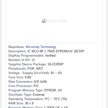
Виробник
:
Microchip Technology
Description:
IC MCU 8B 1.75KB EPROM/UV 18CDIP
DigiKey Programmable:
Verified
Number of I/O:
13
Supplier Device Package:
18-CERDIP
Peripherals:
POR, WDT
Voltage - Supply (Vcc/Vdd):
4V ~ 6V
Core Size:
8-Bit
Data Converters:
A/D 4x8b
Core Processor:
PIC
Program Memory Type:
EPROM, UV
Oscillator Type:
External
Operating Temperature:
0°C ~ 70°C (TA)
RAM Size:
36 x 8
Program Memory Size:
1.75KB (1K x 14)