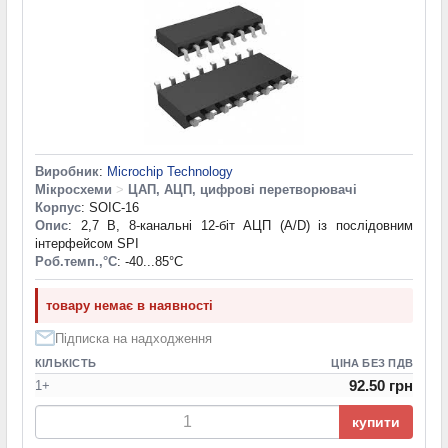
Виробник
:
Microchip Technology
Мікросхеми
>
ЦАП, АЦП, цифрові перетворювачі
Корпус
: SOIC-16
Опис
: 2,7 В, 8-канальні 12-біт АЦП (A/D) із послідовним
інтерфейсом SPI
Роб.темп.,°С
: -40...85°С
товару немає в наявності
Підписка на надходження
КІЛЬКІСТЬ
ЦІНА БЕЗ ПДВ
92.50 грн
1+
купити