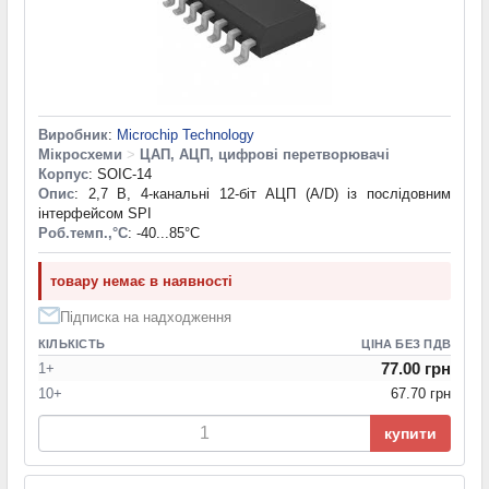
Виробник
:
Microchip Technology
Мікросхеми
>
ЦАП, АЦП, цифрові перетворювачі
Корпус
: SOIC-14
Опис
: 2,7 В, 4-канальні 12-біт АЦП (A/D) із послідовним
інтерфейсом SPI
Роб.темп.,°С
: -40...85°С
товару немає в наявності
Підписка на надходження
КІЛЬКІСТЬ
ЦІНА БЕЗ ПДВ
77.00 грн
1+
10+
67.70 грн
купити