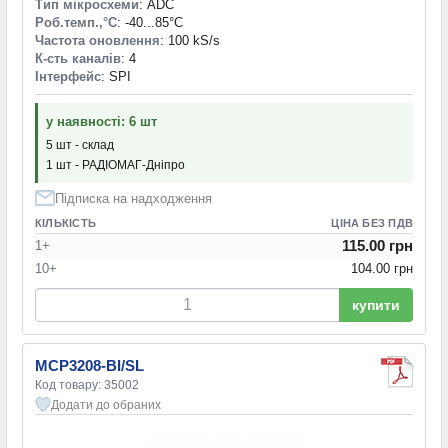
Тип мікросхеми
: ADC
Роб.темп.,°С
: -40...85°С
Частота оновлення
: 100 kS/s
К-сть каналів
: 4
Інтерфейс
: SPI
у наявності: 6 шт
5 шт - склад
1 шт - РАДІОМАГ-Дніпро
Підписка на надходження
КІЛЬКІСТЬ
ЦІНА БЕЗ ПДВ
115.00 грн
1+
10+
104.00 грн
купити
MCP3208-BI/SL
Код товару: 35002
Додати до обраних