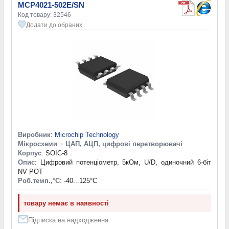
MCP4021-502E/SN
Код товару: 32546
Додати до обраних
Виробник
:
Microchip Technology
Мікросхеми
>
ЦАП, АЦП, цифрові перетворювачі
Корпус
: SOIC-8
Опис
: Цифровий потенціометр, 5кОм, U/D, одиночний 6-біт
NV POT
Роб.темп.,°С
: -40...125°С
товару немає в наявності
Підписка на надходження