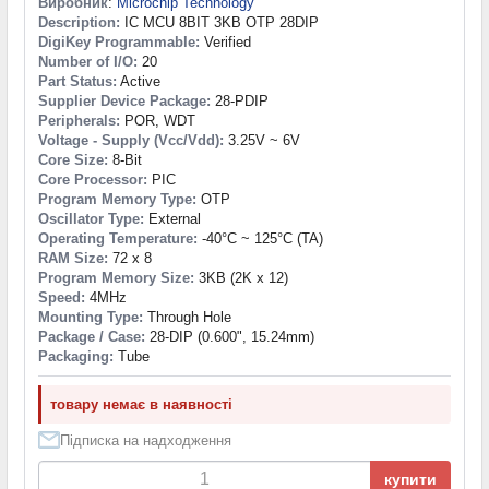
Виробник
:
Microchip Technology
Description:
IC MCU 8BIT 3KB OTP 28DIP
DigiKey Programmable:
Verified
Number of I/O:
20
Part Status:
Active
Supplier Device Package:
28-PDIP
Peripherals:
POR, WDT
Voltage - Supply (Vcc/Vdd):
3.25V ~ 6V
Core Size:
8-Bit
Core Processor:
PIC
Program Memory Type:
OTP
Oscillator Type:
External
Operating Temperature:
-40°C ~ 125°C (TA)
RAM Size:
72 x 8
Program Memory Size:
3KB (2K x 12)
Speed:
4MHz
Mounting Type:
Through Hole
Package / Case:
28-DIP (0.600", 15.24mm)
Packaging:
Tube
товару немає в наявності
Підписка на надходження
купити