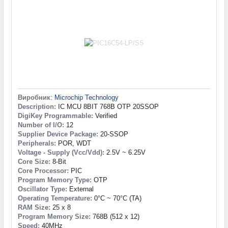
Виробник
:
Microchip Technology
Description:
IC MCU 8BIT 768B OTP 20SSOP
DigiKey Programmable:
Verified
Number of I/O:
12
Supplier Device Package:
20-SSOP
Peripherals:
POR, WDT
Voltage - Supply (Vcc/Vdd):
2.5V ~ 6.25V
Core Size:
8-Bit
Core Processor:
PIC
Program Memory Type:
OTP
Oscillator Type:
External
Operating Temperature:
0°C ~ 70°C (TA)
RAM Size:
25 x 8
Program Memory Size:
768B (512 x 12)
Speed:
40MHz