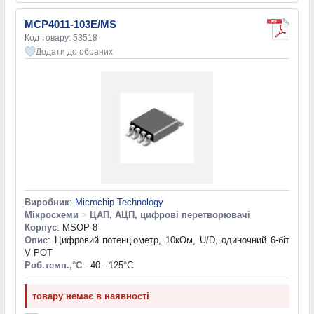
MCP4011-103E/MS
Код товару: 53518
Додати до обраних
Виробник
:
Microchip Technology
Мікросхеми
>
ЦАП, АЦП, цифрові перетворювачі
Корпус
: MSOP-8
Опис
: Цифровий потенціометр, 10кОм, U/D, одиночний 6-біт
V POT
Роб.темп.,°С
: -40...125°С
товару немає в наявності