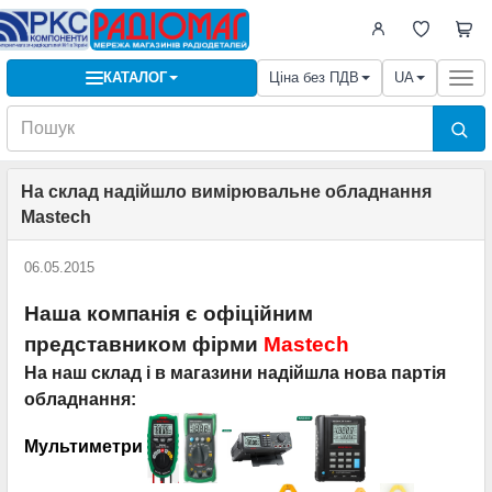
КАТАЛОГ
Ціна без ПДВ
UA
Togg
navi
На склад надійшло вимірювальне обладнання
Mastech
06.05.2015
Наша компанія є офіційним
представником фiрми
Mastech
На наш склад і в магазини надійшла нова партія
обладнання:
Мультиметри