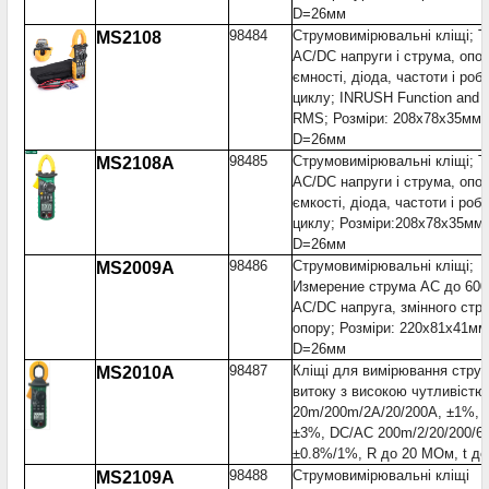
D=26мм
98484
Струмовимірювальні кліщі; Т
MS2108
AC/DC напруги і струма, опор
ємності, діода, частоти і роб
циклу; INRUSH Function and 
RMS; Розміри: 208x78x35мм
D=26мм
98485
Струмовимірювальні кліщі; Т
MS2108A
AC/DC напруги і струма, опор
ємкості, діода, частоти і роб
циклу; Розміри:208x78x35мм
D=26мм
98486
Струмовимірювальні кліщі;
MS2009A
Измерение струма AC до 600
AC/DC напруга, змінного стру
опору; Розміри: 220x81x41мм
D=26мм
98487
Кліщі для вимірювання стру
MS2010A
витоку з високою чутливістю
20m/200m/2A/20/200A, ±1%, 
±3%, DC/AC 200m/2/20/200/6
±0.8%/1%, R до 20 МОм, t до
98488
Струмовимірювальні кліщі
MS2109A