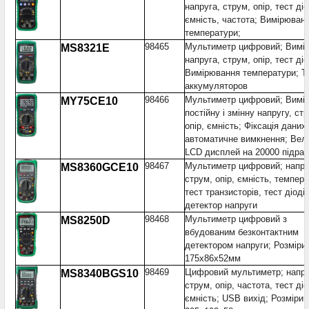
напруга, струм, опір, тест діо
ємність, частота; Вимірюван
температури;
98465
Мультиметр цифровий; Вимі
MS8321E
напруга, струм, опір, тест діо
Вимірювання температури; Т
аккумуляторов
98466
Мультиметр цифровий; Вимі
MY75CE10
постійну і змінну напругу, ст
опір, ємність; Фіксація даних 
автоматичне вимкнення; Вел
LCD дисплей на 20000 підрах
98467
Мультиметр цифровий; напру
MS8360GCE10
струм, опір, ємність, темпера
тест транзисторів, тест діоді
детектор напруги
98468
Мультиметр цифровий з
MS8250D
вбудованим безконтактним
детектором напруги; Розміри:
175x86x52мм
98469
Цифровий мультиметр; напру
MS8340BGS10
струм, опір, частота, тест діо
ємність; USB вихід; Розміри: