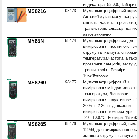
индикатора: 53 000; Габарит
98473
Мультиметр цифровий карма
MS8216
Автовибір діапазону; напруга,
ємність, частота; прозвонка, 
транзистори, фіксація даних,
автовимкнення.
98474
Мультиметр цифровий для
MY65N
вимірювання постійного і змі
струму та напруги, опір,ємні
температури,частоти, а тако
прозвонки ланцюгів, тесту діо
транзисторів. ;Розміри:
195x95x55мм
98475
Мультиметр цифровий з
MS8269
вимірюванням індуктивності і
температури; Діапазони
вимірювання індуктивності: 2
200мГн-2-20Гн; Діапазони
вимірювання температури:
-20...1000°C; Розміри: 195x9
98476
Мультиметр цифровий, вида
MS8265
19999, для вимірювання пості
змінного струму і напруги, о