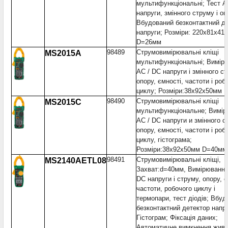
мультифункціональні; Тест 
напруги, змінного струму і оп
Вбудований безконтактний д
напруги; Розміри: 220x81x41
D=26мм
98489
Струмовимірювальні кліщі
MS2015A
мультифункціональні; Вимір
AC / DC напруги і змінного ст
опору, ємності, частоти і роб
циклу; Розміри:38x92x50мм 
98490
Струмовимірювальні кліщі
MS2015C
мультифункціональне; Вимі
AC / DC напруги и змінного с
опору, ємності, частоти і роб
циклу, гістограма;
Розміри:38x92x50мм D=40мм
98491
Струмовимірювальні кліщі,
MS2140AETL08
Захват:d=40мм, Вимірювання
DC напруги і струму, опору, є
частоти, робочого циклу і
термопари, тест діодів; Вбу
безконтактний детектор напру
Гістограм; Фіксація даних;
Автоматичне вимкнення живл