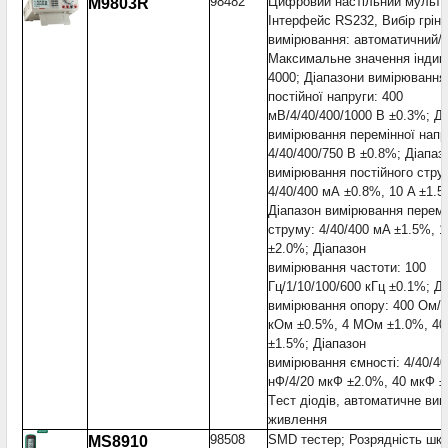
98482
Цифровий настільний мульти
M9803R
Інтерфейс RS232, Вибір грін
вимірювання: автоматичний/р
Максимальне значення індик
4000; Діапазони вимірювання
постійної напруги: 400
мВ/4/40/400/1000 В ±0.3%; Д
вимірювання перемінної напр
4/40/400/750 В ±0.8%; Діапаз
вимірювання постійного стру
4/40/400 мА ±0.8%, 10 A ±1.5
Діапазон вимірювання перемі
струму: 4/40/400 мA ±1.5%, 1
±2.0%; Діапазон
вимірювання частоти: 100
Гц/1/10/100/600 кГц ±0.1%; Д
вимірювання опору: 400 Ом/4
кОм ±0.5%, 4 MОм ±1.0%, 4
±1.5%; Діапазон
вимірювання ємності: 4/40/40
нФ/4/20 мкФ ±2.0%, 40 мкФ ±
Tест діодів, автоматичне ви
живлення
98508
SMD тестер; Розрядність шк
MS8910