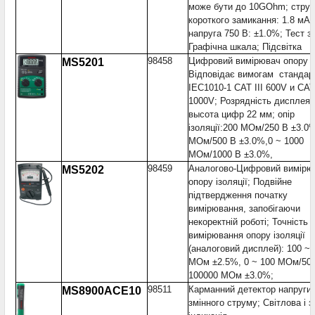
може бути до 10GOhm; стру
короткого замикання: 1.8 мА;
напруга 750 В: ±1.0%; Тест з
Графічна шкала; Підсвітка
98458
Цифровий вимірювач опору із
MS5201
Відповідає вимогам стандар
IEC1010-1 CAT III 600V и CAT 
1000V; Розрядність дисплея :
высота цифр 22 мм; опір
ізоляції:200 MОм/250 В ±3.0
MОм/500 В ±3.0%,0 ~ 1000
MОм/1000 В ±3.0%,
98459
Аналогово-Цифровий вимірю
MS5202
опору ізоляції; Подвійне
підтвердження початку
вимірювання, запобігаючи
некоректній роботі; Точність
вимірювання опору ізоляції
(аналоговий дисплей): 100 ~ 
MОм ±2.5%, 0 ~ 100 MОм/50
100000 MОм ±3.0%;
98511
Карманний детектор напруги
MS8900ACE10
змінного струму; Світлова і 