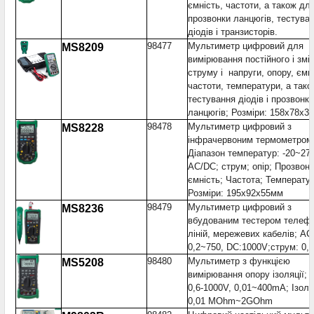
ємність, частоти, а також дл
прозвонки ланцюгів, тестува
діодів і транзисторів.
98477
Мультиметр цифровий для
MS8209
вимірювання постійного і змі
струму і напруги, опору, ємн
частоти, температури, а тако
тестування діодів і прозвонки
ланцюгів; Розміри: 158x78x3
98478
Мультиметр цифровий з
MS8228
інфрачервоним термометром
Діапазон температур: -20~27
AC/DC; струм; опір; Прозвонк
ємність; Частота; Температу
Розміри: 195x92x55мм
98479
Мультиметр цифровий з
MS8236
вбудованим тестером телеф
ліній, мережевих кабелів; AC
0,2~750, DC:1000V;струм: 0,
98480
Мультиметр з функцією
MS5208
вимірювання опору ізоляції; 
0,6-1000V, 0,01~400mA; Ізоля
0,01 MOhm~2GOhm