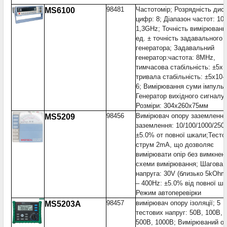
98481
Частотомір; Розрядність дис
MS6100
цифр: 8; Діапазон частот: 10
1,3GHz; Точність вимірюванн
ед. ± точність задавального
генератора; Задавальний
генератор:частота: 8MHz,
тимчасова стабільність: ±5х1
тривала стабільність: ±5х10-
6; Вимірювання суми імпульс
Генератор вихідного сигналу
Розміри: 304x260x75мм
98456
Вимірювач опору заземлення;
MS5209
заземлення: 10/100/1000/250
±5.0% от повної шкали;Тесто
струм 2mA, що дозволяє
вимірювати опір без вимкнен
схеми вимірювання; Шагова
напруга: 30V (близько 5kOhm/
– 400Hz: ±5.0% від повної шк
Режим автоперевірки
98457
вимірювач опору ізоляції; 5
MS5203A
тестових напруг: 50В, 100В, 
500В, 1000В; Вимірюваний оп