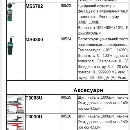
98523
Цифровий шумомір з
MS6702
фіксацією вимірювання темп
і вологості; Рівня шуму
30dB~130dB;
Вологості:10%~90%+/-3%; Ро
265x80x69мм
98524
Багатофункціональний тесте
MS6300
навколишнього середовища;
Температура: -10°С ...140°С;
Вологість: 0...100% відносної
вологості; Освітлення: 0...50
Швидкості вітру: 0,5...20 м/с
повітря: 0...999900 м2/мин; Р
шуму: 30...130 дБ (А); Розмір
Аксесуари
98525
Щуп, кабель 1000мм, наконе
T3008U
2мм, довжина пробника 146м
роз'єм 4,5мм
98526
Щуп, кабель 1000мм, наконе
T3030U
2мм, довжина пробника 143м
роз'єм 4,5мм