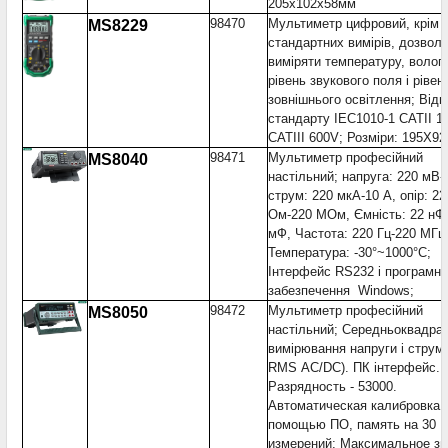
205x102x58мм
98470
Мультиметр цифровий, крім
MS8229
стандартних вимірів, дозвол
виміряти температуру, вологі
рівень звукового поля і рівен
зовнішнього освітлення; Відп
стандарту IEC1010-1 CATII 1
CATIII 600V; Розміри: 195X9
98471
Мультиметр професійний
MS8040
настільний; напруга: 220 мВ-
струм: 220 мкА-10 А, опір: 22
Ом-220 МОм, Ємність: 22 нФ
мФ, Частота: 220 Гц-220 МГц
Температура: -30°~1000°C;
Інтерфейс RS232 і програмне
забезпечення Windows;
98472
Мультиметр професійний
MS8050
настільний; Середньоквадрат
вимірювання напруги і струму
RMS АС/DC). ПК інтерфейс.
Разрядность - 53000.
Автоматическая калибровка 
помощью ПО, память на 30
измерений; Максимальное зн