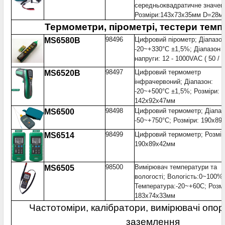
середньоквадратичне значен
Розміри:143x73x35мм D=28м
Термометри, пірометрі, тестери тем
98496
Цифровий пірометр; Діапазон
MS6580B
-20~+330°С ±1,5%; Діапазон
напруги: 12 - 1000VAC ( 50 / 
98497
Цифровий термометр
MS6520B
інфрачервоний; Діапазон:
-20~+500°С ±1,5%; Розміри:
142x92x47мм
98498
Цифровий термометр; Діапаз
MS6500
-50~+750°С; Розміри: 190x89
98499
Цифровий термометр; Розмір
MS6514
190x89x42мм
98500
Вимірювач температури та
MS6505
вологості; Вологість:0~100%
Температура:-20~+60С; Розмі
183x74x33мм
Частотоміри, калібратори, вимірювачі опору
заземлення