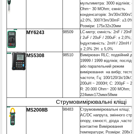
мультиметра: 3000 відліків; о
Ohm~ 30 MOhm; ємність
конденсаторів: 3n/30n/300n/3
±2.0%, 300?/3m/30mF: ±3.0%
Розміри: 175x32x20мм
98509
LC-метр; ємність: 2nF / 20nF 
MY6243
/ 2uF / 20uF / 200uF: ± 2,0%;
Індуктивність: 2mH / 20mH /
± 2,0% 2H: ± 5,0%
98510
Вимірювач RLC; подвійний д
MS5308
19999 / 1999 відліків; послід
або паралельний режим
вимірювання на вибір; тестов
частоти, Гц: 100/120/1k/10k/1
200uH ~ 2000H; C: 200pF ~ 2
R: 20.000 Ohm~ 200 MOhm; Р
224ммx172ммx58мм
Струмовимірювальні кліщі
98483
Струмовимірювальні кліщі; Т
MS2008B
AC/DC напруга, змінного стру
опору, ємності, діода ,частот
контактне Вимірювання
температури; Розміри: 208x