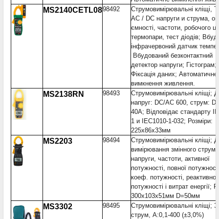
98492
Струмовимірювальні кліщі, Т
MS2140CETL08
AC / DC напруги и струма, оп
ємності, частоти, робочого ци
термопари, тест діодів; Вбу
інфрачервоний датчик темпе
Вбудований безконтактний
детектор напруги; Гістограм;
Фіксація даних; Автоматичне
вимкнення живлення.
98493
Струмовимірювальні кліщі; Д
MS2138RN
напруг: DC/AC 600, струм: D
40A; Відповідає стандарту I
1 и IEC1010-1-032; Розміри:
225х86х33мм
98494
Струмовимірювальні кліщі; 
MS2203
вимірювання змінного струму
напруги, частоти, активної
потужності, повної потужност
коеф. потужності, реактивної
потужності і витрат енергії; Р
300x103x51мм D=50мм
98495
Струмовимірювальні кліщі; З
MS3302
струм, А:0,1-400 (±3,0%)