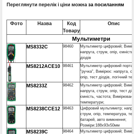
Переглянути перелік і ціни можна
за посиланням
Фото
Назва
Код
Опис
Товару
Мультиметри
98460
Мультиметр цифровий; Вимі
MS8332C
напруга, струм, опір, ємність
діодів
98461
Мультиметр цифровий порта
MS8212ACE10
"ручка", Вимірює: напруга, с
опір, тест діодів, логічний те
98462
Мультиметр цифровий; Вимі
MS8233Z
напруга, струм, опір, тест діо
ємність, частота; Вимірюван
температури;
98463
Цифровий мультиметр; напру
MS8238CCE12
струм, опір, температура, те
батарей, авто вимкнення;
Розміри:188x93x50мм
98464
Мультиметр цифровий; Вимі
MS8239C