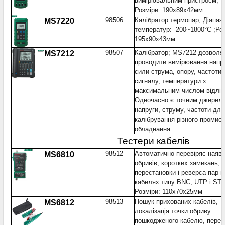
вимірювальним пристроєм; ;
Розміри: 190x89x42мм
98506
Калібратор термопар; Діапаз
MS7220
температур: -200~1800°C ;Роз
195x90x43мм
98507
Калібратор; MS7212 дозволя
MS7212
проводити вимірювання напру
сили струма, опору, частоти
сигналу, температури з
максимальним числом відлікі
Одночасно є точним джерел
напруги, струму, частоти для
калібрування різного промис
обладнання
Тестери кабелів
98512
Автоматично перевіряє наявн
MS6810
обривів, коротких замикань,
перестановки і реверса пар в
кабелях типу BNC, UTP і STP
Розміри: 110х70х25мм
98513
Пошук прихованих кабелів,
MS6812
локалізація точки обриву
пошкодженого кабелю, перев