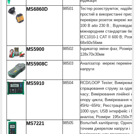
індикація
98501
Тестер розеструмток; надійни
MS6860D
простий в використанні прист
перевірки розеток мережі жи
100 В або 230 В.; Відповідає
міжнародним стандартам без
IEC1010-1 CAT II 600 В; Розм
68x60x56мм
98502
Індикатор зміни фаз; Розміри
MS5900
128x70x30мм
98503
Аналізатор мережі перемінно
MS5908C
напруги
98504
RCD/LOOP Tester; Вимірюва
MS5910
спрацювання струму за оди
часу; Вимірювання лінійної н
опору цикла; Вимірювання ча
45Hz~65Hz; Реєстрація дани
1000 груп; USB інтерфейс і 
аналіза; Розміри: 195x150x7
98505
Вольт/мА калібратор; Одноча
MS7221
точним джерелом напруги і