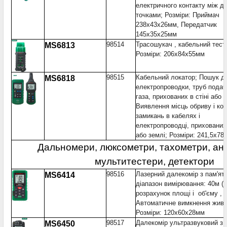
електричного контакту між д
точками; Розміри: Приймач
238x43x26мм, Передатчик
145x35x25мм
98514
Трасошукач , кабельний тест
MS6813
Розміри: 206x84x55мм
98515
Кабельний локатор; Пошук др
MS6818
електропроводки, труб подачі
газа, прихованих в стіні або з
Виявлення місць обриву і ко
замикань в кабелях і
електропроводці, прихованих 
або землі; Розміри: 241,5x78
Дальномери, люксометри, тахометри, ан
мультитестери, детектори
98516
Лазерний далекомір з пам'ят
MS6414
діапазон вимірювання: 40м (±
розрахунок площі і об'єму ,
Автоматичне вимкнення живл
Розміри: 120x60x28мм
98517
Далекомір ультразвуковий з
MS6450