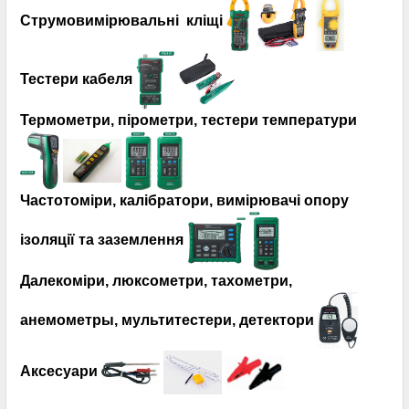
Струмовимірювальні кліщі
Тестери кабеля
Термометри, пірометри, тестери температури
Частотоміри, калібратори, вимірювачі опору
ізоляції та заземлення
Далекоміри, люксометри, тахометри,
анемометры, мультитестери, детектори
Аксесуари