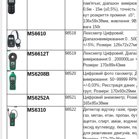
пам'ятью; діапазон вимірюва
0,6м - 15м (±0,5%), точність:
кут розкриття променя ±5°;
136х59х38мм, живлення: 9В-
вага 150г.
98518
Люксметр Цифровий;
MS6610
Діапазонвимірювання:0...500
+/-5%; Розміри: 126x72x27мм
98519
Люксметр Цифровий; Діапаз
MS6612T
вимірювання:0...200000Lux +
Розміри: 170x89x43мм
98520
Цифровий фото тахометр; Ді
MS6208B
вимірювання: 50~99999 RPM
+/-0,03%; Реєстрація даних д
груп; Розміри: 170x60x29мм
98521
Цифровий анемометр; Розмір
MS6252A
165x85x38мм
98522
Детектор відтоку газів; приро
MS6310
газ, метан, етан, пропан, бут
ацетон, спирт, аміак, водяний
оксид вуглеводу, бензин, па
для реактивних двигунів, во
Розміри: 172x70x46мм