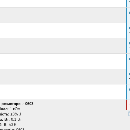
 резистори
>
0603
інал
: 1 кОм
ість
: ±5% J
м, Вт
: 0,1 Вт
б, В
: 50 В
орозмір
: 0603