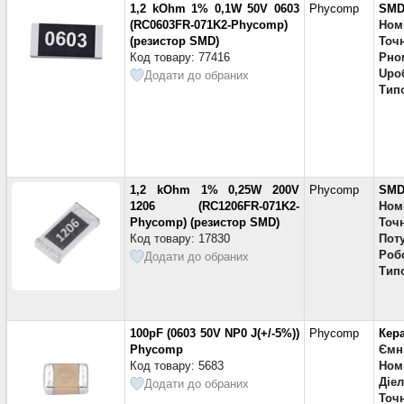
1,2 kOhm 1% 0,1W 50V 0603
Phycomp
SMD
(RC0603FR-071K2-Phycomp)
Ном
(резистор SMD)
Точн
Код товару: 77416
Pно
Uро
Додати до обраних
Тип
1,2 kOhm 1% 0,25W 200V
Phycomp
SMD
1206 (RC1206FR-071K2-
Ном
Phycomp) (резистор SMD)
Точн
Код товару: 17830
Поту
Робо
Додати до обраних
Тип
100pF (0603 50V NP0 J(+/-5%))
Phycomp
Кер
Phycomp
Ємн
Код товару: 5683
Ном
Діе
Додати до обраних
Точн