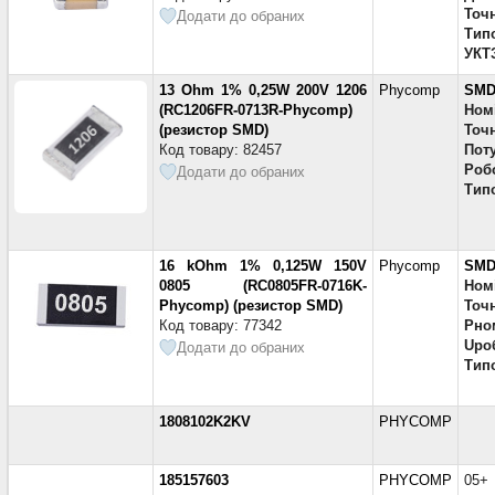
Точн
Додати до обраних
Тип
УКТ
13 Ohm 1% 0,25W 200V 1206
Phycomp
SMD
(RC1206FR-0713R-Phycomp)
Ном
(резистор SMD)
Точн
Код товару: 82457
Поту
Робо
Додати до обраних
Тип
16 kOhm 1% 0,125W 150V
Phycomp
SMD
0805 (RC0805FR-0716K-
Ном
Phycomp) (резистор SMD)
Точн
Код товару: 77342
Pно
Uро
Додати до обраних
Тип
1808102K2KV
PHYCOMP
185157603
PHYCOMP
05+