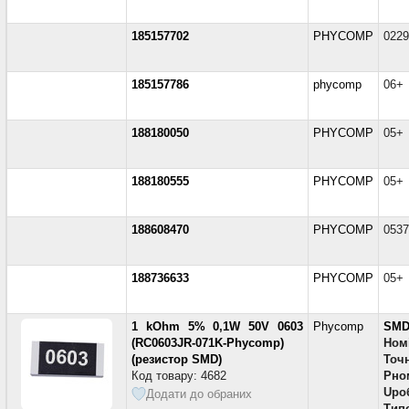
185157702
PHYCOMP
0229
185157786
phycomp
06+
188180050
PHYCOMP
05+
188180555
PHYCOMP
05+
188608470
PHYCOMP
0537
188736633
PHYCOMP
05+
1 kOhm 5% 0,1W 50V 0603
Phycomp
SMD
(RC0603JR-071K-Phycomp)
Ном
(резистор SMD)
Точн
Код товару: 4682
Pно
Uро
Додати до обраних
Тип