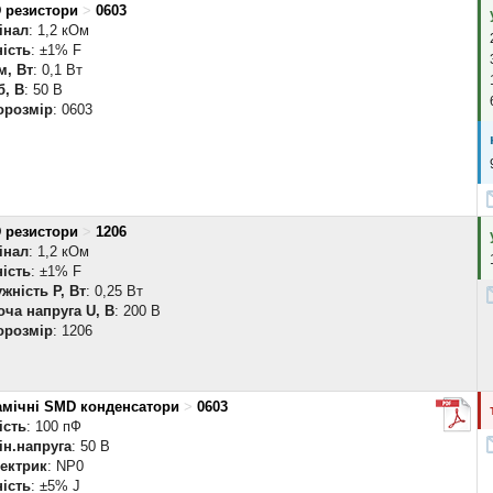
 резистори
>
0603
інал
: 1,2 кОм
ість
: ±1% F
м, Вт
: 0,1 Вт
б, В
: 50 В
орозмір
: 0603
 резистори
>
1206
інал
: 1,2 кОм
ість
: ±1% F
жність P, Вт
: 0,25 Вт
ча напруга U, В
: 200 В
орозмір
: 1206
амічні SMD конденсатори
>
0603
ість
: 100 пФ
ін.напруга
: 50 В
лектрик
: NP0
ість
: ±5% J