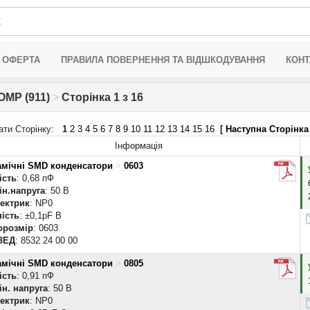
 ОФЕРТА
ПРАВИЛА ПОВЕРНЕННЯ ТА ВІДШКОДУВАННЯ
КОНТ
OMP (911)
>
Сторінка 1 з 16
ати Сторінку:
1
2
3
4
5
6
7
8
9
10
11
12
13
14
15
16
[
Наступна Сторінка
Інформація
амічні SMD конденсатори
>
0603
ість
: 0,68 пФ
ін.напруга
: 50 В
лектрик
: NP0
ість
: ±0,1pF B
орозмір
: 0603
ЗЕД
: 8532 24 00 00
амічні SMD конденсатори
>
0805
ість
: 0,91 пФ
н. напруга
: 50 В
лектрик
: NP0