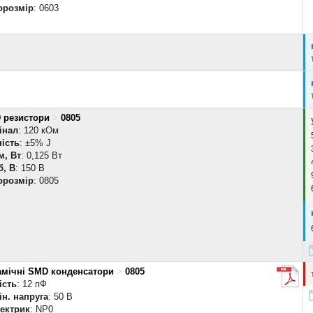
орозмір
: 0603
 резистори
>
0805
інал
: 120 кОм
ість
: ±5% J
м, Вт
: 0,125 Вт
б, В
: 150 В
орозмір
: 0805
амічні SMD конденсатори
>
0805
ість
: 12 пФ
н. напруга
: 50 В
лектрик
: NP0