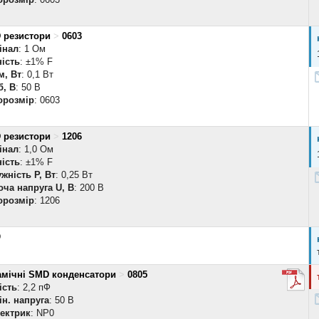
 резистори
>
0603
інал
: 1 Ом
ість
: ±1% F
м, Вт
: 0,1 Вт
б, В
: 50 В
орозмір
: 0603
 резистори
>
1206
інал
: 1,0 Ом
ість
: ±1% F
жність P, Вт
: 0,25 Вт
ча напруга U, В
: 200 В
орозмір
: 1206
D
амічні SMD конденсатори
>
0805
ість
: 2,2 пФ
н. напруга
: 50 В
лектрик
: NP0