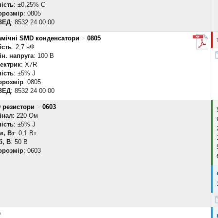
ість
: ±0,25% C
орозмір
: 0805
ЗЕД
: 8532 24 00 00
амічні SMD конденсатори
>
0805
ість
: 2,7 нФ
н. напруга
: 100 В
лектрик
: X7R
ість
: ±5% J
орозмір
: 0805
ЗЕД
: 8532 24 00 00
 резистори
>
0603
інал
: 220 Ом
ість
: ±5% J
м, Вт
: 0,1 Вт
б, В
: 50 В
орозмір
: 0603
D