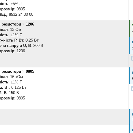
ість
: ±5% J
орозмір
: 0805
ЗЕД
: 8532 24 00 00
 резистори
>
1206
інал
: 13 Ом
ість
: ±1% F
жність P, Вт
: 0,25 Вт
ча напруга U, В
: 200 В
орозмір
: 1206
 резистори
>
0805
інал
: 16 кОм
ість
: ±1% F
м, Вт
: 0,125 Вт
б, В
: 150 В
орозмір
: 0805