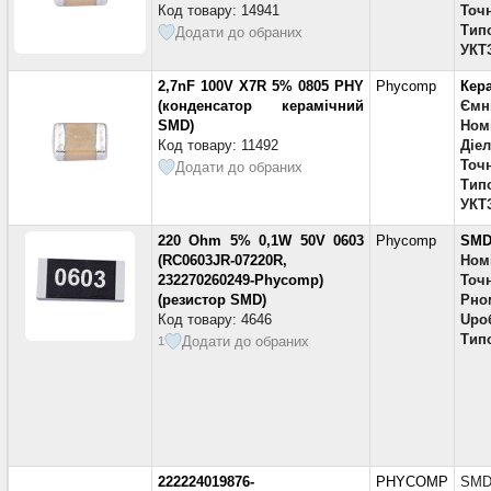
Код товару: 14941
Точн
Тип
Додати до обраних
УКТ
2,7nF 100V X7R 5% 0805 PHY
Phycomp
Кер
(конденсатор керамічний
Ємн
SMD)
Номі
Код товару: 11492
Діе
Точн
Додати до обраних
Тип
УКТ
220 Ohm 5% 0,1W 50V 0603
Phycomp
SMD
(RC0603JR-07220R,
Ном
232270260249-Phycomp)
Точн
(резистор SMD)
Pно
Код товару: 4646
Uро
Тип
Додати до обраних
1
222224019876-
PHYCOMP
SM