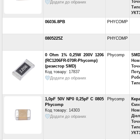
Точн
Додати до обраних
Тип
УКТ
06036.8PB
PHYCOMP
0805225Z
PHYCOMP
0 Ohm 1% 0,25W 200V 1206
Phycomp
SMD
(RC1206FR-070R-Phycomp)
Ном
(резистор SMD)
Точн
Код товару: 17837
Поту
Робо
Додати до обраних
Тип
1,0pF 50V NP0 0,25pF C 0805
Phycomp
Кер
Phycomp
Ємн
Код товару: 14303
Номі
Діе
Додати до обраних
Точн
Тип
УКТ