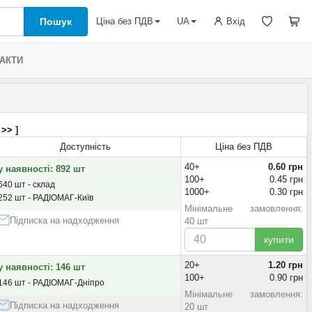
Пошук
Вхід
Ціна без ПДВ
UA
АКТИ
 >>
]
Доступність
Ціна без ПДВ
40+
0.60 грн
у наявності: 892 шт
100+
0.45 грн
640 шт - склад
1000+
0.30 грн
252 шт - РАДІОМАГ-Київ
Мінімальне замовлення:
Підписка на надходження
40 шт
купити
20+
1.20 грн
у наявності: 146 шт
100+
0.90 грн
146 шт - РАДІОМАГ-Дніпро
Мінімальне замовлення:
Підписка на надходження
20 шт