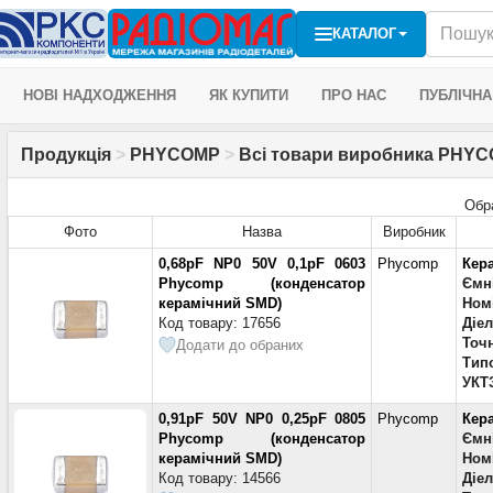
КАТАЛОГ
НОВІ НАДХОДЖЕННЯ
ЯК КУПИТИ
ПРО НАС
ПУБЛІЧНА
Продукція
>
PHYCOMP
>
Всі товари виробника PHYC
Обр
Фото
Назва
Виробник
0,68pF NP0 50V 0,1pF 0603
Phycomp
Кер
Phycomp (конденсатор
Ємн
керамічний SMD)
Ном
Код товару: 17656
Діе
Точн
Додати до обраних
Тип
УКТ
0,91pF 50V NP0 0,25pF 0805
Phycomp
Кер
Phycomp (конденсатор
Ємн
керамічний SMD)
Номі
Код товару: 14566
Діе