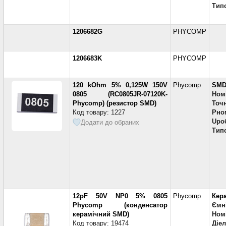
Тип
1206682G
PHYCOMP
1206683K
PHYCOMP
120 kOhm 5% 0,125W 150V
Phycomp
SMD
0805 (RC0805JR-07120K-
Ном
Phycomp) (резистор SMD)
Точн
Код товару: 1227
Pно
Uро
Додати до обраних
Тип
12pF 50V NP0 5% 0805
Phycomp
Кер
Phycomp (конденсатор
Ємн
керамічний SMD)
Номі
Код товару: 19474
Діе