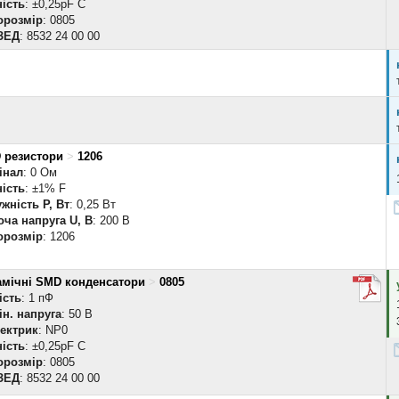
ість
: ±0,25pF C
орозмір
: 0805
ЗЕД
: 8532 24 00 00
 резистори
>
1206
інал
: 0 Ом
ість
: ±1% F
жність P, Вт
: 0,25 Вт
ча напруга U, В
: 200 В
орозмір
: 1206
амічні SMD конденсатори
>
0805
ість
: 1 пФ
н. напруга
: 50 В
лектрик
: NP0
ість
: ±0,25pF C
орозмір
: 0805
ЗЕД
: 8532 24 00 00