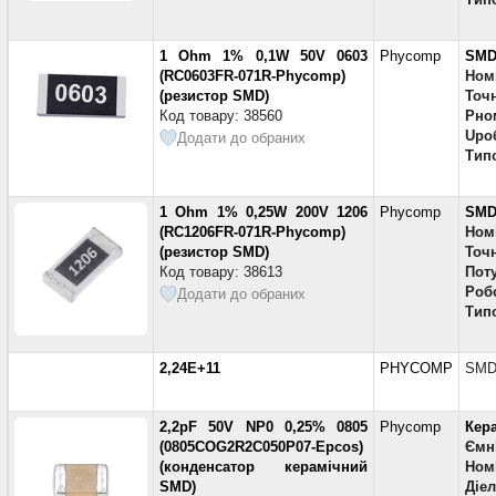
1 Ohm 1% 0,1W 50V 0603
Phycomp
SMD
(RC0603FR-071R-Phycomp)
Ном
(резистор SMD)
Точн
Код товару: 38560
Pно
Uро
Додати до обраних
Тип
1 Ohm 1% 0,25W 200V 1206
Phycomp
SMD
(RC1206FR-071R-Phycomp)
Ном
(резистор SMD)
Точн
Код товару: 38613
Поту
Робо
Додати до обраних
Тип
2,24E+11
PHYCOMP
SM
2,2pF 50V NP0 0,25% 0805
Phycomp
Кер
(0805COG2R2C050P07-Epcos)
Ємн
(конденсатор керамічний
Номі
SMD)
Діе