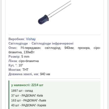
Виробник
:
Vishay
Світлодіоди
>
Світлодіоди інфрачервоні
Опис
: ІЧ-передавач: світлодіод; 940нм; прозора, сіро-
блакитна, 130мВт
Розмір
: 5 mm
Лінза
: сіро-блакитна
Кут, °
: 10°
Монтаж
: THT
Довжина хвилі, нм
: 940 нм
у наявності: 2214 шт
1897 шт - склад
37 шт - РАДІОМАГ-Київ
163 шт - РАДІОМАГ-Львів
40 шт - РАДІОМАГ-Харків