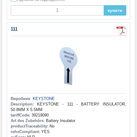
купити
111
Виробник
:
KEYSTONE
Description:
KEYSTONE - 111 - BATTERY INSULATOR,
50.8MM X 5.5MM
tariffCode:
39219090
Art des Zubehörs:
Battery Insulator
productTraceability:
No
rohsCompliant:
YES