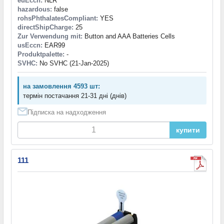
euEccn:
NLR
hazardous:
false
rohsPhthalatesCompliant:
YES
directShipCharge:
25
Zur Verwendung mit:
Button and AAA Batteries Cells
usEccn:
EAR99
Produktpalette:
-
SVHC:
No SVHC (21-Jan-2025)
на замовлення 4593 шт:
термін постачання 21-31 дні (днів)
Підписка на надходження
купити
111