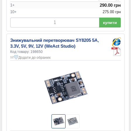
290.00 грн
1+
10+
275.00 грн
купити
Знижувальний перетворювач SY8205 5A,
3.3V, 5V, 9V, 12V (WeAct Studio)
Код товару: 198650
Додати до обраних
12