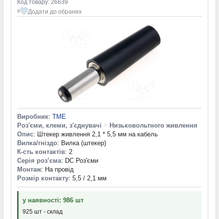
Код товару: 26639
Додати до обраних
9
Виробник
:
TME
Роз'єми, клеми, з'єднувачі
>
Низьковольтного живлення
Опис
: Штекер живлення 2,1 * 5,5 мм на кабель
Вилка/гніздо
: Вилка (штекер)
К-сть контактів
: 2
Серія роз’єма
: DC Роз'єми
Монтаж
: На провід
Розмір контакту
: 5,5 / 2,1 мм
у наявності: 986 шт
925 шт - склад