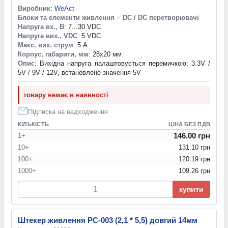
Виробник
:
WeAct
Блоки та елементи живлення
>
DC / DC перетворювачі
Напруга вх., В
: 7...30 VDC
Напруга вих., VDC
: 5 VDC
Макс. вих. струм
: 5 А
Корпус, габарити, мм
: 28x20 мм
Опис
: Вихідна напруга налаштовується перемичкою: 3.3V /
5V / 9V / 12V, встановлене значення 5V
товару немає в наявності
Підписка на надходження
КІЛЬКІСТЬ
ЦІНА БЕЗ ПДВ
146.00 грн
1+
10+
131.10 грн
100+
120.19 грн
1000+
109.26 грн
купити
Штекер живлення PC-003 (2,1 * 5,5) довгий 14мм