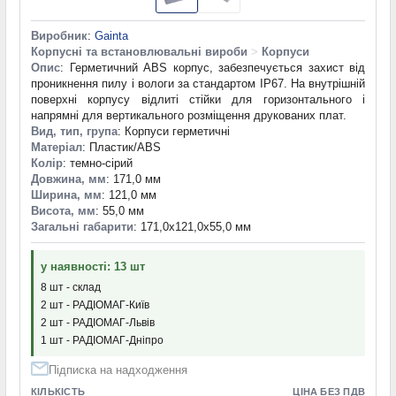
Виробник
:
Gainta
Корпусні та встановлювальні вироби
>
Корпуси
Опис
: Герметичний ABS корпус, забезпечується захист від
проникнення пилу і вологи за стандартом IP67. На внутрішній
поверхні корпусу відлиті стійки для горизонтального і
напрямні для вертикального розміщення друкованих плат.
Вид, тип, група
: Корпуси герметичні
Матеріал
: Пластик/ABS
Колір
: темно-сірий
Довжина, мм
: 171,0 мм
Ширина, мм
: 121,0 мм
Висота, мм
: 55,0 мм
Загальні габарити
: 171,0x121,0x55,0 мм
у наявності: 13 шт
8 шт - склад
2 шт - РАДІОМАГ-Київ
2 шт - РАДІОМАГ-Львів
1 шт - РАДІОМАГ-Дніпро
Підписка на надходження
КІЛЬКІСТЬ
ЦІНА БЕЗ ПДВ