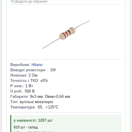
Додати до обраних
Виробник
:
Hitano
Вивідні резистори
>
1W
Номінал
: 2 Ом
Точність і ТКО
: ±5%
P ном.
: 1 Вт
U роб.
: 500 В
Габарити
: 9х3 мм; Dвив=0,64 мм
Тип
: вугільні мініатюрні
Температура
: -55...+125°С
у наявності: 1207 шт
920 шт - склад