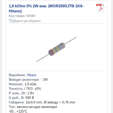
1,8 kOhm 5% 2W вив. (MOR200SJTB-1K8-
Hitano)
Код товару: 50588
Додати до обраних
Виробник
:
Hitano
Вивідні резистори
>
2W
Номінал
: 1,8 кОм
Точність і ТКО
: ±5%
P ном., Вт
: 2 Вт
U роб., В
: 500 В
Габарити
: 11x4,0 mm; Ø виводу = 0,76 mm
Тип
: метало-оксидні мініатюрні
-55...+125°С