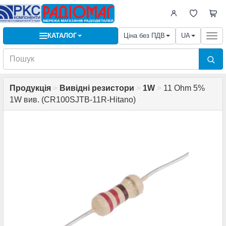
КАТАЛОГ
Ціна без ПДВ
UA
Togg
navi
Продукція
>
Вивідні резистори
>
1W
>
11 Ohm 5%
1W вив. (CR100SJTB-11R-Hitano)