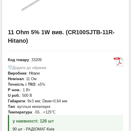
11 Ohm 5% 1W вив. (CR100SJTB-11R-
Hitano)
Код товару
: 33209
Додати до обраних
Виробник
:
Hitano
Номінал
: 11 Ом
Точність і ТКО
: ±5%
P ном.
: 1 Вт
U роб.
: 500 В
Габарити
: 9х3 мм; Dвив=0,64 мм
Тип
: вугільні мініатюрні
Температура
: -55...+125°С
у наявності: 126 шт
90 шт - РАДІОМАГ-Київ