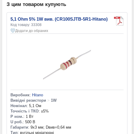
З цим товаром купують
5,1 Ohm 5% 1W вив. (CR100SJTB-5R1-Hitano)
Код товару: 33308
Додати до обраних
Виробник
:
Hitano
Вивідні резистори
>
1W
Номінал
: 5,1 Ом
Точність і ТКО
: ±5%
P ном.
: 1 Вт
U роб.
: 500 В
Габарити
: 9х3 мм; Dвив=0,64 мм
Тип
: вугільні мініатюрні