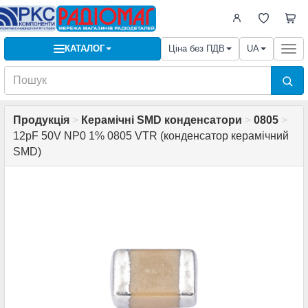
КАТАЛОГ
Ціна без ПДВ
UA
Togg
navi
Продукція
>
Керамічні SMD конденсатори
>
0805
>
12pF 50V NP0 1% 0805 VTR (конденсатор керамічний
SMD)