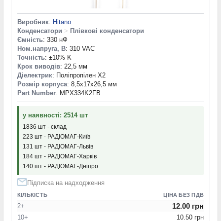
Виробник
:
Hitano
Конденсатори
>
Плівкові конденсатори
Ємність
: 330 нФ
Ном.напруга, В
: 310 VAC
Точність
: ±10% K
Крок виводів
: 22,5 мм
Діелектрик
: Поліпропілен X2
Розмір корпуса
: 8,5x17x26,5 мм
Part Number
: MPX334K2FB
у наявності: 2514 шт
1836 шт - склад
223 шт - РАДІОМАГ-Київ
131 шт - РАДІОМАГ-Львів
184 шт - РАДІОМАГ-Харків
140 шт - РАДІОМАГ-Дніпро
Підписка на надходження
КІЛЬКІСТЬ
ЦІНА БЕЗ ПДВ
12.00 грн
2+
10+
10.50 грн