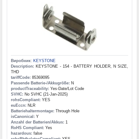
Виробник
:
KEYSTONE
Description:
KEYSTONE - 154 - BATTERY HOLDER, N SIZE,
THD
tariffCode:
85369095
Passende Batterie-/Akkugröße:
N
productTraceability:
Yes-Date/Lot Code
SVHC:
No SVHC (21-Jan-2025)
rohsCompliant:
YES
euEccn:
NLR
Batteriehaltermontage:
Through Hole
isCanonical:
Y
Anzahl der Batterien/Akkus:
1
RoHS Compliant:
Yes
hazardous:
false
rohsPhthalatesCompliant:
YES