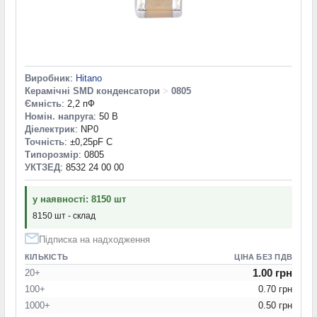
Виробник
:
Hitano
Керамічні SMD конденсатори
>
0805
Ємність
: 2,2 пФ
Номін. напруга
: 50 В
Діелектрик
: NP0
Точність
: ±0,25pF C
Типорозмір
: 0805
УКТЗЕД
: 8532 24 00 00
у наявності: 8150 шт
8150 шт - склад
Підписка на надходження
КІЛЬКІСТЬ
ЦІНА БЕЗ ПДВ
1.00 грн
20+
100+
0.70 грн
1000+
0.50 грн