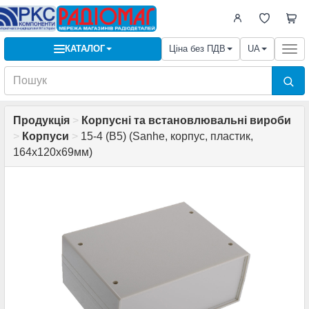
КАТАЛОГ
Ціна без ПДВ
UA
Togg
navi
Продукція
>
Корпусні та встановлювальні вироби
>
Корпуси
>
15-4 (B5) (Sanhe, корпус, пластик,
164х120х69мм)