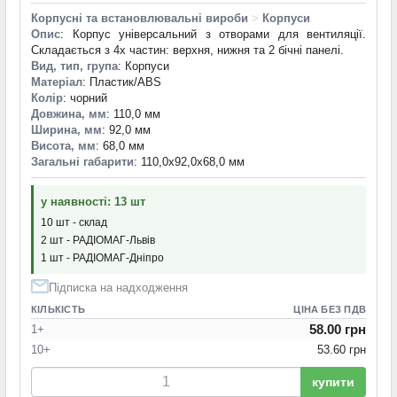
Корпусні та встановлювальні вироби
>
Корпуси
Опис
: Корпус універсальний з отворами для вентиляції.
Складається з 4х частин: верхня, нижня та 2 бічні панелі.
Вид, тип, група
: Корпуси
Матеріал
: Пластик/ABS
Колір
: чорний
Довжина, мм
: 110,0 мм
Ширина, мм
: 92,0 мм
Висота, мм
: 68,0 мм
Загальні габарити
: 110,0x92,0x68,0 мм
у наявності: 13 шт
10 шт - склад
2 шт - РАДІОМАГ-Львів
1 шт - РАДІОМАГ-Дніпро
Підписка на надходження
КІЛЬКІСТЬ
ЦІНА БЕЗ ПДВ
58.00 грн
1+
10+
53.60 грн
купити