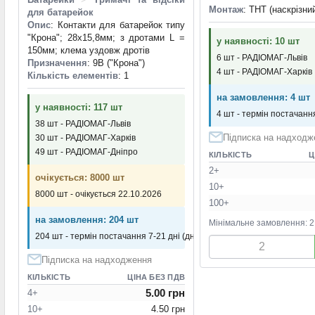
Монтаж
: THT (наскрізни
для батарейок
Опис
: Контакти для батарейок типу
"Крона"; 28х15,8мм; з дротами L =
у наявності: 10 шт
150мм; клема уздовж дротів
6 шт - РАДІОМАГ-Львів
Призначення
: 9В ("Крона")
4 шт - РАДІОМАГ-Харків
Кількість елементів
: 1
на замовлення: 4 шт
у наявності: 117 шт
4 шт - термін постачання
38 шт - РАДІОМАГ-Львів
Підписка на надходж
30 шт - РАДІОМАГ-Харків
49 шт - РАДІОМАГ-Дніпро
КІЛЬКІСТЬ
Ц
2+
очікується: 8000 шт
10+
8000 шт - очікується 22.10.2026
100+
на замовлення: 204 шт
Мінімальне замовлення: 2
204 шт - термін постачання 7-21 дні (днів)
Підписка на надходження
КІЛЬКІСТЬ
ЦІНА БЕЗ ПДВ
5.00 грн
4+
10+
4.50 грн