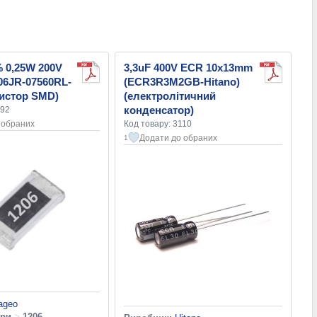
 0,25W 200V
3,3uF 400V ECR 10x13mm
06JR-07560RL-
(ECR3R3M2GB-Hitano)
зистор SMD)
(електролітичний
конденсатор)
192
 обраних
Код товару: 3110
Додати до обраних
1
ageo
ори
>
1206