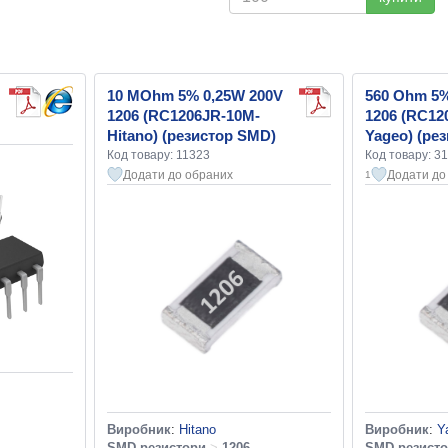
10 MOhm 5% 0,25W 200V
560 Ohm 5%
1206 (RC1206JR-10M-
1206 (RC12
Hitano) (резистор SMD)
Yageo) (ре
Код товару: 11323
Код товару: 3
Додати до обраних
Додати до
1
Виробник
:
Hitano
Виробник
:
Y
SMD резистори
>
1206
SMD резист