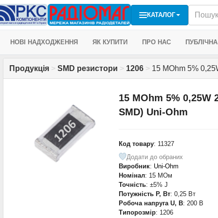
КАТАЛОГ
НОВІ НАДХОДЖЕННЯ
ЯК КУПИТИ
ПРО НАС
ПУБЛІЧНА
Продукція
>
SMD резистори
>
1206
>
15 MOhm 5% 0,25W
15 MOhm 5% 0,25W 2
SMD) Uni-Ohm
Код товару
: 11327
Додати до обраних
Виробник
:
Uni-Ohm
Номінал
: 15 МОм
Точність
: ±5% J
Потужність P, Вт
: 0,25 Вт
Робоча напруга U, В
: 200 В
Типорозмір
: 1206