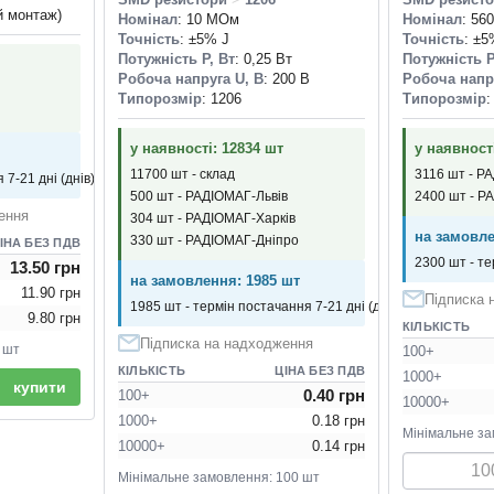
й монтаж)
Номінал
: 10 МОм
Номінал
: 56
Точність
: ±5% J
Точність
: ±5
Потужність P, Вт
: 0,25 Вт
Потужність P
Робоча напруга U, В
: 200 В
Робоча напр
Типорозмір
: 1206
Типорозмір
:
у наявності: 12834 шт
у наявност
11700 шт - склад
3116 шт - Р
 7-21 дні (днів)
500 шт - РАДІОМАГ-Львів
2400 шт - Р
ення
304 шт - РАДІОМАГ-Харків
на замовле
330 шт - РАДІОМАГ-Дніпро
ІНА БЕЗ ПДВ
2300 шт - те
13.50 грн
на замовлення: 1985 шт
11.90 грн
Підписка 
1985 шт - термін постачання 7-21 дні (днів)
9.80 грн
КІЛЬКІСТЬ
Підписка на надходження
 шт
100+
КІЛЬКІСТЬ
ЦІНА БЕЗ ПДВ
1000+
купити
0.40 грн
100+
10000+
1000+
0.18 грн
Мінімальне за
10000+
0.14 грн
Мінімальне замовлення: 100 шт