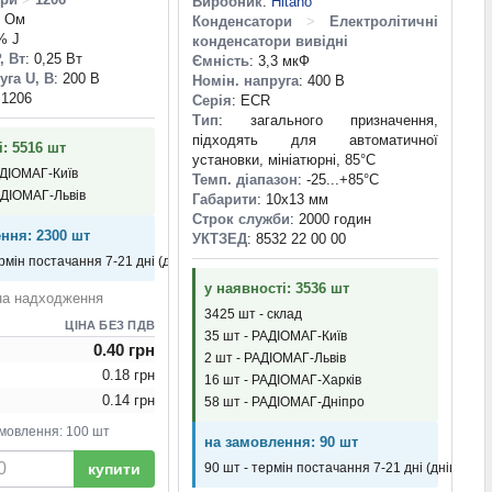
Виробник
:
Hitano
0 Ом
Конденсатори
>
Електролітичні
% J
конденсатори вивідні
, Вт
: 0,25 Вт
Ємність
: 3,3 мкФ
уга U, В
: 200 В
Номін. напруга
: 400 В
 1206
Серія
: ECR
Тип
: загального призначення,
підходять для автоматичної
і: 5516 шт
установки, мініатюрні, 85°C
АДІОМАГ-Київ
Темп. діапазон
: -25...+85°С
АДІОМАГ-Львів
Габарити
: 10x13 мм
Строк служби
: 2000 годин
ння: 2300 шт
УКТЗЕД
: 8532 22 00 00
рмін постачання 7-21 дні (днів)
у наявності: 3536 шт
на надходження
3425 шт - склад
ЦІНА БЕЗ ПДВ
35 шт - РАДІОМАГ-Київ
0.40 грн
2 шт - РАДІОМАГ-Львів
0.18 грн
16 шт - РАДІОМАГ-Харків
0.14 грн
58 шт - РАДІОМАГ-Дніпро
мовлення: 100 шт
на замовлення: 90 шт
купити
90 шт - термін постачання 7-21 дні (днів)