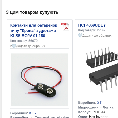
З цим товаром купують
Контакти для батарейок
HCF4069UBEY
типу "Крона" з дротами
Код товару: 15142
KLS5-BC9V-01-150
Додати до обраних
Код товару: 56670
Додати до обраних
2
Виробник
:
ST
Мікросхеми
>
Логіка
Корпус
: PDIP-14
Виробник
:
KLS
Опис
: Hex inverter
Батарейки
>
Тримачі та відсіки