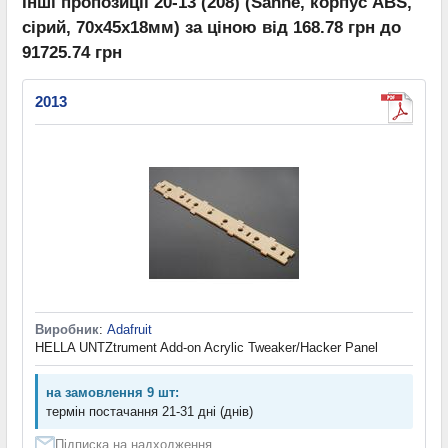
Інші пропозиції 20-13 (208) (Sanhe, корпус ABS,
сірий, 70х45х18мм) за ціною від 168.78 грн до
91725.74 грн
2013
Виробник
:
Adafruit
HELLA UNTZtrument Add-on Acrylic Tweaker/Hacker Panel
на замовлення 9 шт:
термін постачання 21-31 дні (днів)
Підписка на надходження