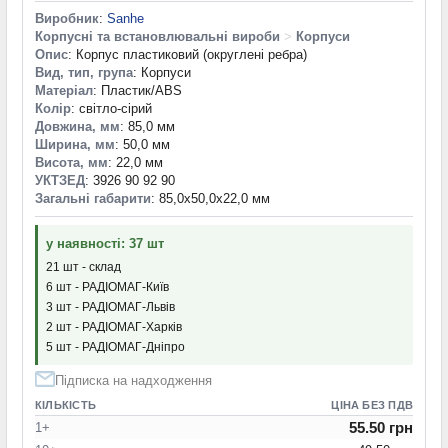
Виробник
:
Sanhe
Корпусні та встановлювальні вироби
>
Корпуси
Опис
: Корпус пластиковий (округлені ребра)
Вид, тип, група
: Корпуси
Матеріал
: Пластик/ABS
Колір
: світло-сірий
Довжина, мм
: 85,0 мм
Ширина, мм
: 50,0 мм
Висота, мм
: 22,0 мм
УКТЗЕД
: 3926 90 92 90
Загальні габарити
: 85,0x50,0x22,0 мм
у наявності: 37 шт
21 шт - склад
6 шт - РАДІОМАГ-Київ
3 шт - РАДІОМАГ-Львів
2 шт - РАДІОМАГ-Харків
5 шт - РАДІОМАГ-Дніпро
Підписка на надходження
КІЛЬКІСТЬ
ЦІНА БЕЗ ПДВ
55.50 грн
1+