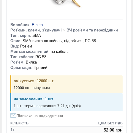
Виробник
:
Emico
Роз'єми, клеми, з'єднувачі
>
ВЧ роз'єми та перехідники
Тип, серія
: SMA
Опис
: SMA-вилка на кабель, під обтиск, RG-58
Вид
: Роз’єм
Монтаж механічний
: на кабель
Тип кабелю
: RG-58
Роз’єм
: Вилка
Орієнтація
: Прямий
очікується: 12000 шт
12000 шт - очікується
на замовлення: 1 шт
1 шт - термін постачання 7-21 дні (днів)
Підписка на надходження
КІЛЬКІСТЬ
ЦІНА БЕЗ ПДВ
52.00 грн
1+