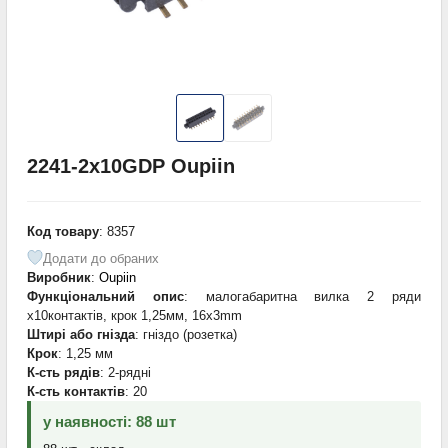
2241-2х10GDP Oupiin
Код товару
: 8357
Додати до обраних
Виробник
:
Oupiin
Функціональний опис
: малогабаритна вилка 2 ряди
х10контактів, крок 1,25мм, 16x3mm
Штирі або гнізда
: гніздо (розетка)
Крок
: 1,25 мм
К-сть рядів
: 2-рядні
К-сть контактів
: 20
у наявності: 88 шт