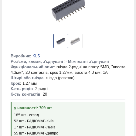
Виробник
:
KLS
Роз'єми, клеми, з'єднувачі
>
Міжплатні з'єднувачі
Функціональний опис
: гнізда 2-рядні на плату SMD, "висота
4,3мм", 20 контактів, крок 1,27мм, висота 4,3 мм, 1A
Штирі або гнізда
: гніздо (розетка)
Крок
: 1,27 мм
К-сть рядів
: 2-рядні
К-сть контактів
: 20
у наявності: 309 шт
185 шт - склад
52 шт - РАДІОМАГ-Київ
17 шт - РАДІОМАГ-Львів
55 шт - РАДІОМАГ-Дніпро