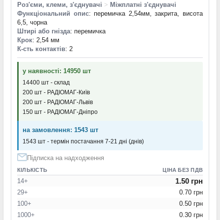
Роз'єми, клеми, з'єднувачі
>
Міжплатні з'єднувачі
Функціональний опис
: перемичка 2,54мм, закрита, висота
6,5, чорна
Штирі або гнізда
: перемичка
Крок
: 2,54 мм
К-сть контактів
: 2
у наявності: 14950 шт
14400 шт - склад
200 шт - РАДІОМАГ-Київ
200 шт - РАДІОМАГ-Львів
150 шт - РАДІОМАГ-Дніпро
на замовлення: 1543 шт
1543 шт - термін постачання 7-21 дні (днів)
Підписка на надходження
КІЛЬКІСТЬ
ЦІНА БЕЗ ПДВ
1.50 грн
14+
29+
0.70 грн
100+
0.50 грн
1000+
0.30 грн