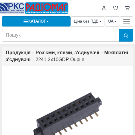
КАТАЛОГ
Ціна без ПДВ
UA
Togg
navi
Продукція
>
Роз'єми, клеми, з'єднувачі
>
Міжплатні
з'єднувачі
>
2241-2х10GDP Oupiin