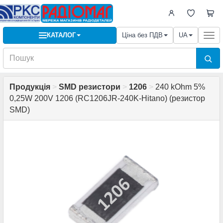
КАТАЛОГ
Ціна без ПДВ
UA
Togg
navi
Продукція
>
SMD резистори
>
1206
>
240 kOhm 5%
0,25W 200V 1206 (RC1206JR-240K-Hitano) (резистор
SMD)