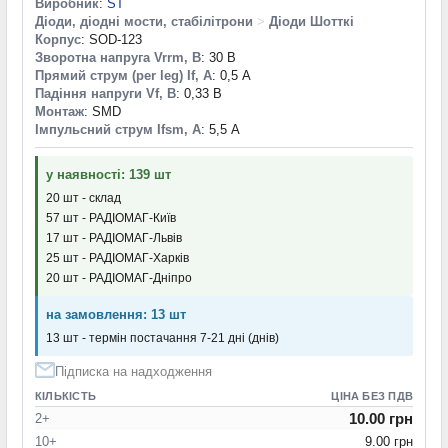
Виробник
:
ST
Діоди, діодні мости, стабілітрони
>
Діоди Шотткі
Корпус
: SOD-123
Зворотна напруга Vrrm, В
: 30 В
Прямий струм (per leg) If, А
: 0,5 А
Падіння напруги Vf, В
: 0,33 В
Монтаж
: SMD
Імпульсний струм Ifsm, А
: 5,5 А
у наявності: 139 шт
20 шт - склад
57 шт - РАДІОМАГ-Київ
17 шт - РАДІОМАГ-Львів
25 шт - РАДІОМАГ-Харків
20 шт - РАДІОМАГ-Дніпро
на замовлення: 13 шт
13 шт - термін постачання 7-21 дні (днів)
Підписка на надходження
КІЛЬКІСТЬ
ЦІНА БЕЗ ПДВ
10.00 грн
2+
10+
9.00 грн