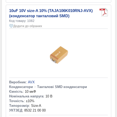
10uF 10V size-A 10% (TAJA106K010RNJ-AVX)
(конденсатор танталовий SMD)
Код товару: 1082
Додати до обраних
Виробник
:
AVX
Конденсатори
>
Танталові SMD конденсатори
Ємність
: 10 мкФ
Номінальна напруга
: 10 В
Точність
: ±10%
Типорозмір
: Size-A
УКТЗЕД
: 8532 21 00 00