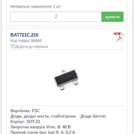
Мінімальне замовлення: 2 шт
купити
BAT721C,215
Код товару: 98884
Додати до обраних
Виробник
:
FSC
Діоди, діодні мости, стабілітрони
>
Діоди Шотткі
Корпус
: SOT-23
Зворотна напруга Vrrm, В
: 40 В
Прямий струм (per leg) If, А
: 0,2 А