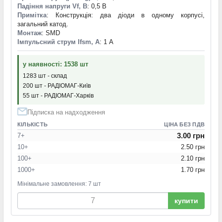
Падіння напруги Vf, В
: 0,5 В
Примітка
: Конструкція: два діоди в одному корпусі,
загальний катод.
Монтаж
: SMD
Імпульсний струм Ifsm, А
: 1 А
у наявності: 1538 шт
1283 шт - склад
200 шт - РАДІОМАГ-Київ
55 шт - РАДІОМАГ-Харків
Підписка на надходження
КІЛЬКІСТЬ
ЦІНА БЕЗ ПДВ
3.00 грн
7+
10+
2.50 грн
100+
2.10 грн
1000+
1.70 грн
Мінімальне замовлення: 7 шт
купити