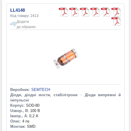
LL4148
Код товару: 2413
Додати
4
до обраних
Виробник
:
SEMTECH
Діоди, діодні мости, стабілітрони
>
Діоди випрямні й
імпульсні
Корпус
: SOD-80
Uзвор., В
: 100 В
Iвипр., А
: 0,2 А
Опис
: 4 ns
Монтаж
: SMD