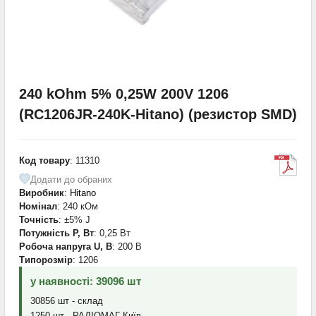
240 kOhm 5% 0,25W 200V 1206
(RC1206JR-240K-Hitano) (резистор SMD)
Код товару
: 11310
Додати до обраних
Виробник
:
Hitano
Номінал
: 240 кОм
Точність
: ±5% J
Потужність P, Вт
: 0,25 Вт
Робоча напруга U, В
: 200 В
Типорозмір
: 1206
у наявності: 39096 шт
30856 шт - склад
1250 шт - РАДІОМАГ-Київ