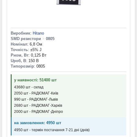
Виробник
:
Hitano
SMD резистори
>
0805
Номінал
: 6,8 Ом
Точність
: ±5% J
Pном, Вт
: 0,125 Вт
Uроб, В
: 150 В
Типорозмір
: 0805
у наявності: 51400 шт
43680 шт - склад
2050 шт - РАДІОМАГ-Київ
990 шт - РАДІОМАГ-Львів
2680 шт - РАДІОМАГ-Харків
2000 шт - РАДІОМАГ-Дніпро
на замовлення: 4950 шт
4950 шт - термін постачання 7-21 дні (днів)