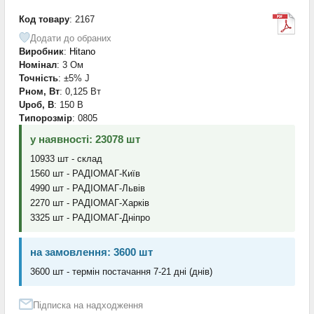
Код товару
: 2167
Додати до обраних
Виробник
:
Hitano
Номінал
: 3 Ом
Точність
: ±5% J
Pном, Вт
: 0,125 Вт
Uроб, В
: 150 В
Типорозмір
: 0805
у наявності: 23078 шт
10933 шт - склад
1560 шт - РАДІОМАГ-Київ
4990 шт - РАДІОМАГ-Львів
2270 шт - РАДІОМАГ-Харків
3325 шт - РАДІОМАГ-Дніпро
на замовлення: 3600 шт
3600 шт - термін постачання 7-21 дні (днів)
Підписка на надходження