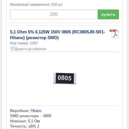
Мінімальне замовлення: 200 шт
купити
5,1 Ohm 5% 0,125W 150V 0805 (RC0805JR-5R1-
Hitano) (резистор SMD)
Код товару: 1267
Додати до обраних
Виробник
:
Hitano
SMD резистори
>
0805
Номінал
: 5,1 Ом
Точність
: ±5% J