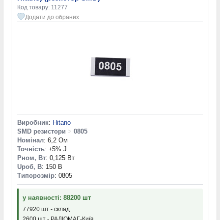
Код товару: 11277
Додати до обраних
Виробник
:
Hitano
SMD резистори
>
0805
Номінал
: 6,2 Ом
Точність
: ±5% J
Pном, Вт
: 0,125 Вт
Uроб, В
: 150 В
Типорозмір
: 0805
у наявності: 88200 шт
77920 шт - склад
2600 шт - РАДІОМАГ-Київ