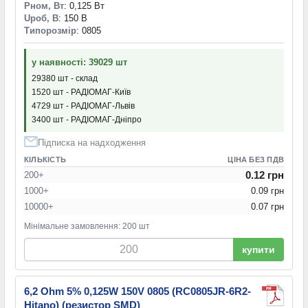
Pном, Вт
: 0,125 Вт
Uроб, В
: 150 В
Типорозмір
: 0805
у наявності: 39029 шт
29380 шт - склад
1520 шт - РАДІОМАГ-Київ
4729 шт - РАДІОМАГ-Львів
3400 шт - РАДІОМАГ-Дніпро
Підписка на надходження
КІЛЬКІСТЬ
ЦІНА БЕЗ ПДВ
0.12 грн
200+
1000+
0.09 грн
10000+
0.07 грн
Мінімальне замовлення: 200 шт
купити
6,2 Ohm 5% 0,125W 150V 0805 (RC0805JR-6R2-
Hitano) (резистор SMD)