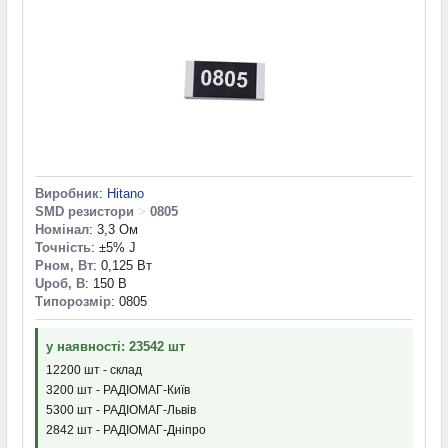
Виробник
:
Hitano
SMD резистори
>
0805
Номінал
: 3,3 Ом
Точність
: ±5% J
Pном, Вт
: 0,125 Вт
Uроб, В
: 150 В
Типорозмір
: 0805
у наявності: 23542 шт
12200 шт - склад
3200 шт - РАДІОМАГ-Київ
5300 шт - РАДІОМАГ-Львів
2842 шт - РАДІОМАГ-Дніпро