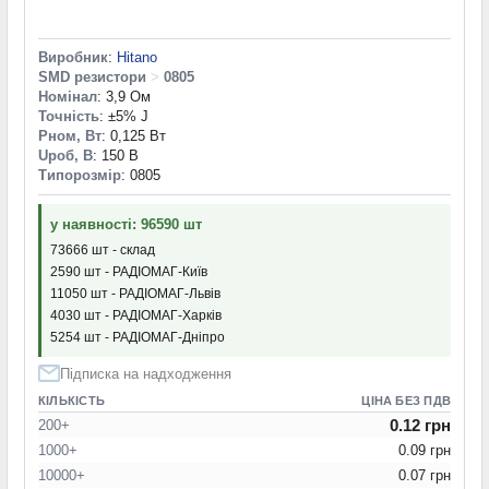
Виробник
:
Hitano
SMD резистори
>
0805
Номінал
: 3,9 Ом
Точність
: ±5% J
Pном, Вт
: 0,125 Вт
Uроб, В
: 150 В
Типорозмір
: 0805
у наявності: 96590 шт
73666 шт - склад
2590 шт - РАДІОМАГ-Київ
11050 шт - РАДІОМАГ-Львів
4030 шт - РАДІОМАГ-Харків
5254 шт - РАДІОМАГ-Дніпро
Підписка на надходження
КІЛЬКІСТЬ
ЦІНА БЕЗ ПДВ
0.12 грн
200+
1000+
0.09 грн
10000+
0.07 грн