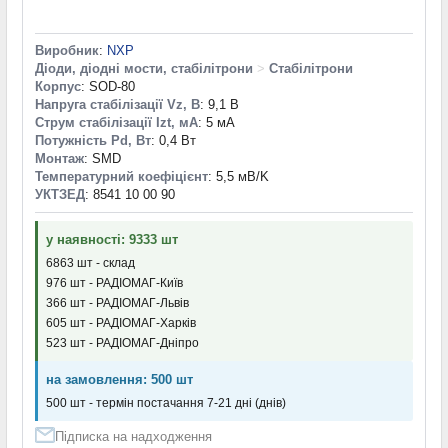
Виробник
:
NXP
Діоди, діодні мости, стабілітрони
>
Стабілітрони
Корпус
: SOD-80
Напруга стабілізації Vz, В
: 9,1 В
Струм стабілізації Izt, мА
: 5 мА
Потужність Pd, Вт
: 0,4 Вт
Монтаж
: SMD
Температурний коефіцієнт
: 5,5 мВ/K
УКТЗЕД
: 8541 10 00 90
у наявності: 9333 шт
6863 шт - склад
976 шт - РАДІОМАГ-Київ
366 шт - РАДІОМАГ-Львів
605 шт - РАДІОМАГ-Харків
523 шт - РАДІОМАГ-Дніпро
на замовлення: 500 шт
500 шт - термін постачання 7-21 дні (днів)
Підписка на надходження