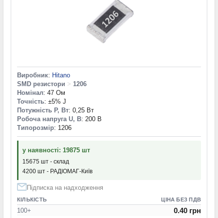
Виробник
:
Hitano
SMD резистори
>
1206
Номінал
: 47 Ом
Точність
: ±5% J
Потужність P, Вт
: 0,25 Вт
Робоча напруга U, В
: 200 В
Типорозмір
: 1206
у наявності: 19875 шт
15675 шт - склад
4200 шт - РАДІОМАГ-Київ
Підписка на надходження
КІЛЬКІСТЬ
ЦІНА БЕЗ ПДВ
0.40 грн
100+