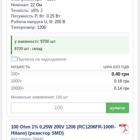
Номінал
: 22 Ом
Точність
: ±5% J
Потужність P, Вт
: 0,25 Вт
Робоча напруга U, В
: 200 В
Типорозмір
: 1206
у наявності: 9700 шт
9700 шт - склад
Підписка на надходження
КІЛЬКІСТЬ
ЦІНА БЕЗ ПДВ
0.40 грн
100+
1000+
0.18 грн
10000+
0.14 грн
Мінімальне замовлення: 100 шт
купити
100 Ohm 1% 0,25W 200V 1206 (RC1206FR-100R-
Hitano) (резистор SMD)
Код товару: 39440