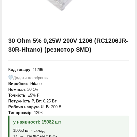
30 Ohm 5% 0,25W 200V 1206 (RC1206JR-
30R-Hitano) (резистор SMD)
Код товару
: 11296
Додати до обраних
Виробник
:
Hitano
Номінал
: 30 Ом
Точність
: ±5% F
Потужність P, Вт
: 0,25 Вт
Робоча напруга U, В
: 200 В
Типорозмір
: 1206
у наявності: 15982 шт
15060 шт - склад
14 шт - РАДІОМАГ-Київ