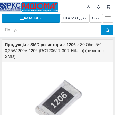
КАТАЛОГ
Ціна без ПДВ
UA
Togg
navi
Продукція
>
SMD резистори
>
1206
>
30 Ohm 5%
0,25W 200V 1206 (RC1206JR-30R-Hitano) (резистор
SMD)