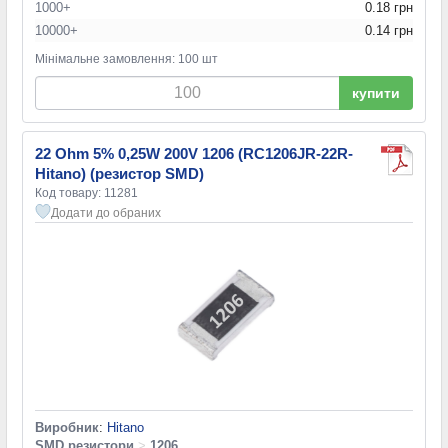
1000+
0.18 грн
10000+
0.14 грн
Мінімальне замовлення: 100 шт
купити
22 Ohm 5% 0,25W 200V 1206 (RC1206JR-22R-
Hitano) (резистор SMD)
Код товару: 11281
Додати до обраних
Виробник
:
Hitano
SMD резистори
>
1206