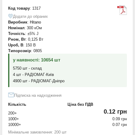
Код товару
: 1317
Додати до обраних
Виробник
:
Hitano
Номінал
: 300 кОм
Точність
: ±5% J
Pном, Вт
: 0,125 Вт
Uроб, В
: 150 В
Типорозмір
: 0805
у наявності: 10654 шт
5750 шт - склад
4 шт - РАДІОМАГ-Київ
4900 шт - РАДІОМАГ-Дніпро
Підписка на надходження
Кількість
Ціна без ПДВ
0.12 грн
200+
1000+
0.09 грн
10000+
0.07 грн
Мінімальне замовлення: 200 шт