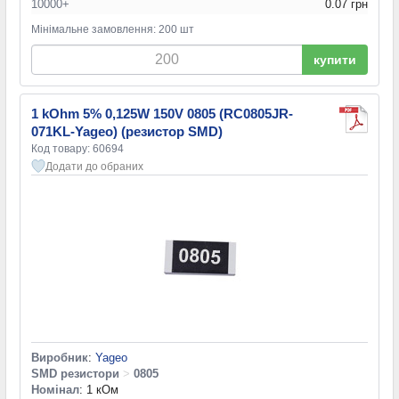
10000+
0.07 грн
Мінімальне замовлення: 200 шт
купити
1 kOhm 5% 0,125W 150V 0805 (RC0805JR-
071KL-Yageo) (резистор SMD)
Код товару: 60694
Додати до обраних
Виробник
:
Yageo
SMD резистори
>
0805
Номінал
: 1 кОм