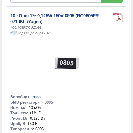
10 kOhm 1% 0,125W 150V 0805 (RC0805FR-
0710KL /Yageo)
Код товару: 82544
Додати до обраних
5
Виробник
:
Yageo
SMD резистори
>
0805
Номінал
: 10 кОм
Точність
: ±1% F
Pном, Вт
: 0,125 Вт
Uроб, В
: 150 В
Типорозмір
: 0805