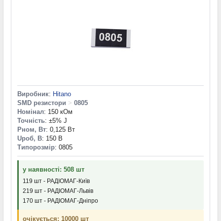
Виробник
:
Hitano
SMD резистори
>
0805
Номінал
: 150 кОм
Точність
: ±5% J
Pном, Вт
: 0,125 Вт
Uроб, В
: 150 В
Типорозмір
: 0805
у наявності: 508 шт
119 шт - РАДІОМАГ-Київ
219 шт - РАДІОМАГ-Львів
170 шт - РАДІОМАГ-Дніпро
очікується: 10000 шт