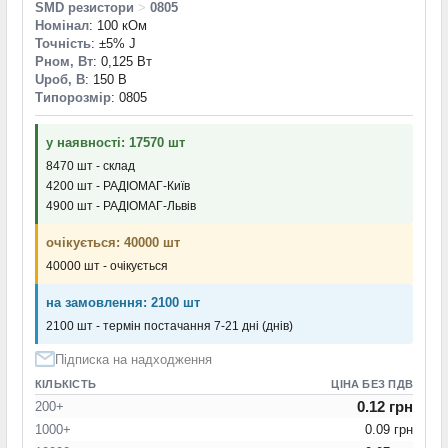
SMD резистори
>
0805
Номінал
: 100 кОм
Точність
: ±5% J
Pном, Вт
: 0,125 Вт
Uроб, В
: 150 В
Типорозмір
: 0805
у наявності: 17570 шт
8470 шт - склад
4200 шт - РАДІОМАГ-Київ
4900 шт - РАДІОМАГ-Львів
очікується: 40000 шт
40000 шт - очікується
на замовлення: 2100 шт
2100 шт - термін постачання 7-21 дні (днів)
Підписка на надходження
КІЛЬКІСТЬ
ЦІНА БЕЗ ПДВ
0.12 грн
200+
1000+
0.09 грн