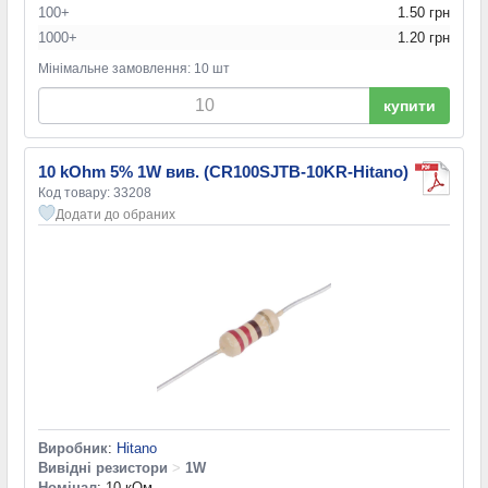
100+
1.50 грн
1000+
1.20 грн
Мінімальне замовлення: 10 шт
купити
10 kOhm 5% 1W вив. (CR100SJTB-10KR-Hitano)
Код товару: 33208
Додати до обраних
Виробник
:
Hitano
Вивідні резистори
>
1W
Номінал
: 10 кОм