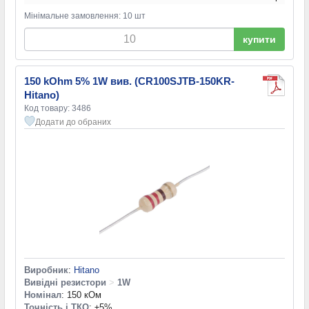
Мінімальне замовлення: 10 шт
купити
150 kOhm 5% 1W вив. (CR100SJTB-150KR-
Hitano)
Код товару: 3486
Додати до обраних
Виробник
:
Hitano
Вивідні резистори
>
1W
Номінал
: 150 кОм
Точність і ТКО
: ±5%