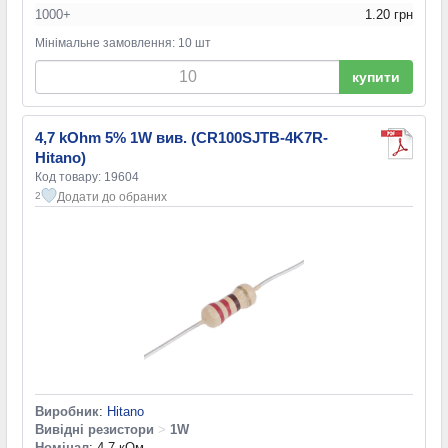
1000+
1.20 грн
Мінімальне замовлення: 10 шт
купити
4,7 kOhm 5% 1W вив. (CR100SJTB-4K7R-
Hitano)
Код товару: 19604
Додати до обраних
2
Виробник
:
Hitano
Вивідні резистори
>
1W
Номінал
: 4,7 кОм