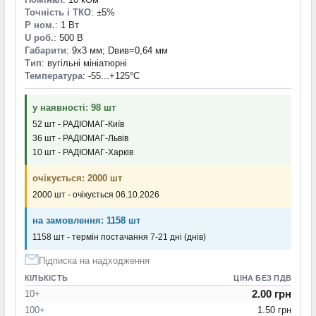
Точність і ТКО
: ±5%
P ном.
: 1 Вт
U роб.
: 500 В
Габарити
: 9х3 мм; Dвив=0,64 мм
Тип
: вугільні мініатюрні
Температура
: -55...+125°С
у наявності: 98 шт
52 шт - РАДІОМАГ-Київ
36 шт - РАДІОМАГ-Львів
10 шт - РАДІОМАГ-Харків
очікується: 2000 шт
2000 шт - очікується 06.10.2026
на замовлення: 1158 шт
1158 шт - термін постачання 7-21 дні (днів)
Підписка на надходження
КІЛЬКІСТЬ
ЦІНА БЕЗ ПДВ
2.00 грн
10+
100+
1.50 грн