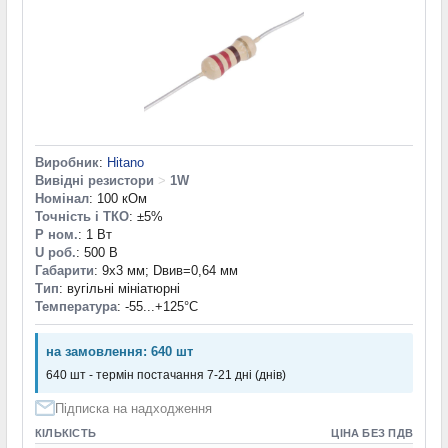
Виробник
:
Hitano
Вивідні резистори
>
1W
Номінал
: 100 кОм
Точність і ТКО
: ±5%
P ном.
: 1 Вт
U роб.
: 500 В
Габарити
: 9х3 мм; Dвив=0,64 мм
Тип
: вугільні мініатюрні
Температура
: -55...+125°С
на замовлення: 640 шт
640 шт - термін постачання 7-21 дні (днів)
Підписка на надходження
КІЛЬКІСТЬ
ЦІНА БЕЗ ПДВ