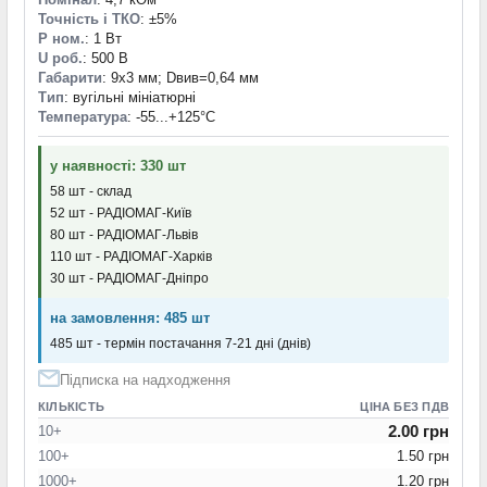
Точність і ТКО
: ±5%
P ном.
: 1 Вт
U роб.
: 500 В
Габарити
: 9х3 мм; Dвив=0,64 мм
Тип
: вугільні мініатюрні
Температура
: -55...+125°С
у наявності: 330 шт
58 шт - склад
52 шт - РАДІОМАГ-Київ
80 шт - РАДІОМАГ-Львів
110 шт - РАДІОМАГ-Харків
30 шт - РАДІОМАГ-Дніпро
на замовлення: 485 шт
485 шт - термін постачання 7-21 дні (днів)
Підписка на надходження
КІЛЬКІСТЬ
ЦІНА БЕЗ ПДВ
2.00 грн
10+
100+
1.50 грн
1000+
1.20 грн