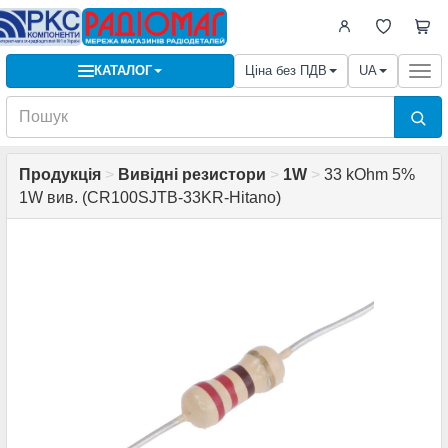
КАТАЛОГ
Ціна без ПДВ
UA
Togg
navi
Продукція
>
Вивідні резистори
>
1W
>
33 kOhm 5%
1W вив. (CR100SJTB-33KR-Hitano)