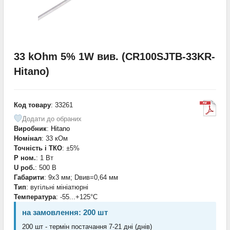
33 kOhm 5% 1W вив. (CR100SJTB-33KR-
Hitano)
Код товару
: 33261
Додати до обраних
Виробник
:
Hitano
Номінал
: 33 кОм
Точність і ТКО
: ±5%
P ном.
: 1 Вт
U роб.
: 500 В
Габарити
: 9х3 мм; Dвив=0,64 мм
Тип
: вугільні мініатюрні
Температура
: -55...+125°С
на замовлення: 200 шт
200 шт - термін постачання 7-21 дні (днів)