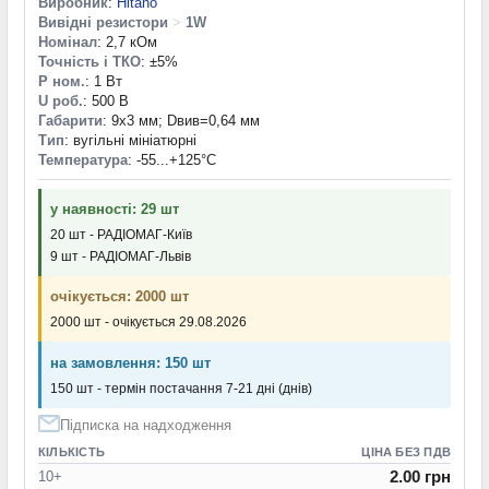
Виробник
:
Hitano
Вивідні резистори
>
1W
Номінал
: 2,7 кОм
Точність і ТКО
: ±5%
P ном.
: 1 Вт
U роб.
: 500 В
Габарити
: 9х3 мм; Dвив=0,64 мм
Тип
: вугільні мініатюрні
Температура
: -55...+125°С
у наявності: 29 шт
20 шт - РАДІОМАГ-Київ
9 шт - РАДІОМАГ-Львів
очікується: 2000 шт
2000 шт - очікується 29.08.2026
на замовлення: 150 шт
150 шт - термін постачання 7-21 дні (днів)
Підписка на надходження
КІЛЬКІСТЬ
ЦІНА БЕЗ ПДВ
2.00 грн
10+