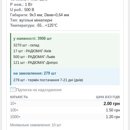
P ном.
: 1 Вт
U роб.
: 500 В
Габарити
: 9х3 мм; Dвив=0,64 мм
Тип
: вугільні мініатюрні
Температура
: -55...+125°С
у наявності: 3908 шт
3270 шт - склад
17 шт - РАДІОМАГ-Київ
500 шт - РАДІОМАГ-Львів
121 шт - РАДІОМАГ-Дніпро
на замовлення: 279 шт
279 шт - термін постачання 7-21 дні (днів)
Підписка на надходження
КІЛЬКІСТЬ
ЦІНА БЕЗ ПДВ
2.00 грн
10+
100+
1.50 грн
1000+
1.20 грн
Мінімальне замовлення: 10 шт