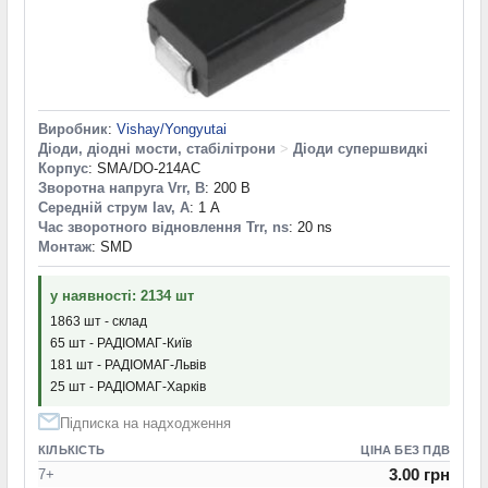
Виробник
:
Vishay/Yongyutai
Діоди, діодні мости, стабілітрони
>
Діоди супершвидкі
Корпус
: SMA/DO-214AC
Зворотна напруга Vrr, В
: 200 В
Середній струм Iav, А
: 1 А
Час зворотного відновлення Trr, ns
: 20 ns
Монтаж
: SMD
у наявності: 2134 шт
1863 шт - склад
65 шт - РАДІОМАГ-Київ
181 шт - РАДІОМАГ-Львів
25 шт - РАДІОМАГ-Харків
Підписка на надходження
КІЛЬКІСТЬ
ЦІНА БЕЗ ПДВ
3.00 грн
7+