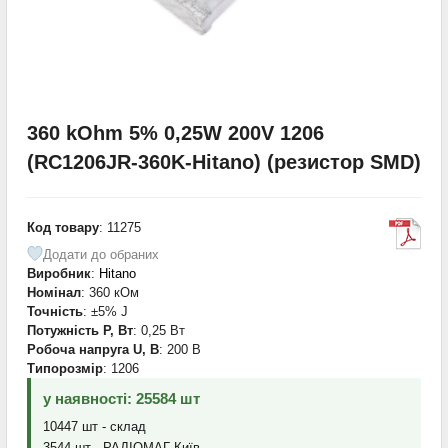
360 kOhm 5% 0,25W 200V 1206
(RC1206JR-360K-Hitano) (резистор SMD)
Код товару
: 11275
Додати до обраних
Виробник
:
Hitano
Номінал
: 360 кОм
Точність
: ±5% J
Потужність P, Вт
: 0,25 Вт
Робоча напруга U, В
: 200 В
Типорозмір
: 1206
у наявності: 25584 шт
10447 шт - склад
3544 шт - РАДІОМАГ-Київ