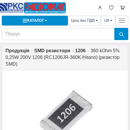
КАТАЛОГ
Ціна без ПДВ
UA
Togg
navi
Продукція
>
SMD резистори
>
1206
>
360 kOhm 5%
0,25W 200V 1206 (RC1206JR-360K-Hitano) (резистор
SMD)