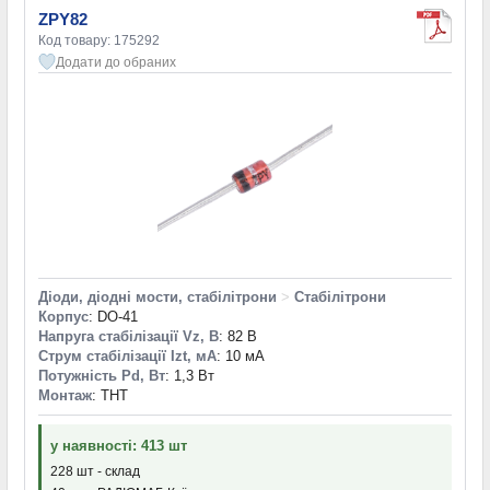
ZPY82
Код товару: 175292
Додати до обраних
Діоди, діодні мости, стабілітрони
>
Стабілітрони
Корпус
: DO-41
Напруга стабілізації Vz, В
: 82 В
Струм стабілізації Izt, мА
: 10 мА
Потужність Pd, Вт
: 1,3 Вт
Монтаж
: THT
у наявності: 413 шт
228 шт - склад