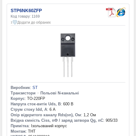
STP6NK60ZFP
Код товару: 1169
Додати до обраних
1
Виробник
:
ST
Транзистори
>
Польові N-канальні
Корпус
: TO-220FP
Напруга сток-витік Uds, В
: 600 В
Струм стоку Idd, А
: 6 А
Опір відкритого каналу Rds(on), Ом
: 1,2 Ом
Вхідна ємність Ciss, пФ / заряд затвора Qg, nC
: 905/33
Примітка
: Ізольований корпус
Монтаж
: THT