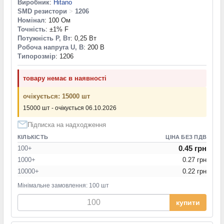
Виробник
:
Hitano
SMD резистори
>
1206
Номінал
: 100 Ом
Точність
: ±1% F
Потужність P, Вт
: 0,25 Вт
Робоча напруга U, В
: 200 В
Типорозмір
: 1206
товару немає в наявності
очікується: 15000 шт
15000 шт - очікується 06.10.2026
Підписка на надходження
КІЛЬКІСТЬ
ЦІНА БЕЗ ПДВ
0.45 грн
100+
1000+
0.27 грн
10000+
0.22 грн
Мінімальне замовлення: 100 шт
купити