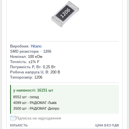
Виробник
:
Hitano
SMD резистори
>
1206
Номінал
: 100 кОм
Точність
: ±1% F
Потужність P, Вт
: 0,25 Вт
Робоча напруга U, В
: 200 В
Типорозмір
: 1206
у наявності: 16151 шт
8552 шт - склад
4099 шт - РАДІОМАГ-Львів
3500 шт - РАДІОМАГ-Дніпро
Підписка на надходження
КІЛЬКІСТЬ
ЦІНА БЕЗ ПДВ