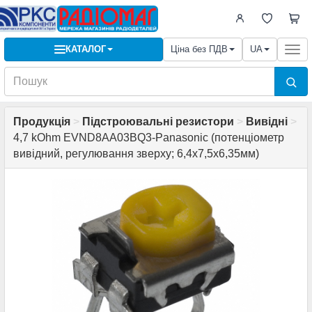
КАТАЛОГ
Ціна без ПДВ
UA
Togg
navi
Продукція
>
Підстроювальні резистори
>
Вивідні
>
4,7 kOhm EVND8AA03BQ3-Panasonic (потенціометр
вивідний, регулювання зверху; 6,4х7,5х6,35мм)