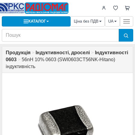
КАТАЛОГ
Ціна без ПДВ
UA
Togg
navi
Продукція
>
Індуктивності, дроселі
>
Індуктивності
0603
>
56nH 10% 0603 (SWI0603CT56NK-Hitano)
індуктивність