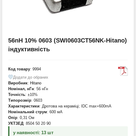
56nH 10% 0603 (SWI0603CT56NK-Hitano)
індуктивність
Код товару
: 9994
Додати до обраних
Виробник
:
Hitano
Номінал, нГн
: 56 нГн
Точність
: ±10%
Типорозмір
: 0603
Характеристики
: Дротова на кераміці; IDC max=600mA
Номінальний струм
: 600 мА
Опір
: 0,31 Ом
УКТЗЕД
: 8504 50 20 90
у наявності: 13 шт