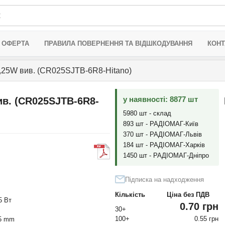
 ОФЕРТА
ПРАВИЛА ПОВЕРНЕННЯ ТА ВІДШКОДУВАННЯ
КОНТ
,25W вив. (CR025SJTB-6R8-Hitano)
у наявності: 8877 шт
ив. (CR025SJTB-6R8-
5980 шт - склад
893 шт - РАДІОМАГ-Київ
370 шт - РАДІОМАГ-Львів
184 шт - РАДІОМАГ-Харків
1450 шт - РАДІОМАГ-Дніпро
Підписка на надходження
Кількість
Ціна без ПДВ
5 Вт
0.70 грн
30+
100+
0.55 грн
45 mm