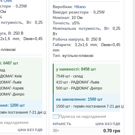
ni Ohm
истори
>
0,25W
Виробник
:
Hitano
2 Ом
Вивідні резистори
>
0,25W
5%
Номінал
: 10 Ом
потужність, Вт
: 0,25
Точність
: ±5%
Номінальна потужність, Вт
: 0,25
уга, В
: 250 В
Вт
,2x1,6 mm; Dвив=0,45
Робоча напруга, В
: 250 В
Габарити
: 3,2x1,6 mm; Dвив=0,45
-плівкові
mm
Тип
: вугільно-плівкові
і: 6487 шт
у наявності: 8458 шт
лад
АДІОМАГ-Київ
7548 шт - склад
ДІОМАГ-Львів
410 шт - РАДІОМАГ-Львів
ДІОМАГ-Харків
500 шт - РАДІОМАГ-Дніпро
ДІОМАГ-Дніпро
на замовлення: 1500 шт
ння: 1200 шт
1500 шт - термін постачання 7-21 дні (днів)
рмін постачання 7-21 дні (днів)
Підписка на надходження
на надходження
КІЛЬКІСТЬ
ЦІНА БЕЗ ПДВ
ЦІНА БЕЗ ПДВ
0.70 грн
30+