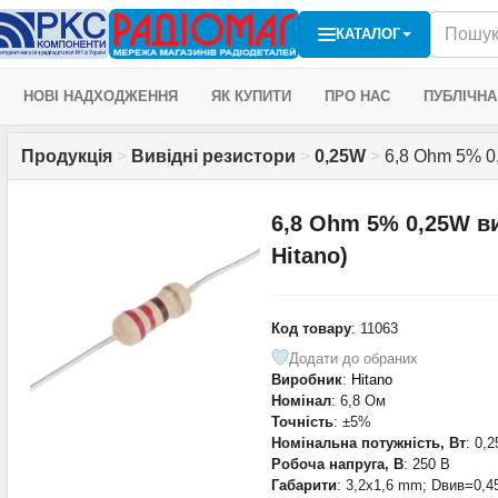
КАТАЛОГ
НОВІ НАДХОДЖЕННЯ
ЯК КУПИТИ
ПРО НАС
ПУБЛІЧНА
Продукція
>
Вивідні резистори
>
0,25W
>
6,8 Ohm 5% 0
6,8 Ohm 5% 0,25W в
Hitano)
Код товару
: 11063
Додати до обраних
Виробник
:
Hitano
Номінал
: 6,8 Ом
Точність
: ±5%
Номінальна потужність, Вт
: 0,2
Робоча напруга, В
: 250 В
Габарити
: 3,2x1,6 mm; Dвив=0,