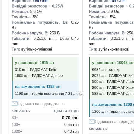
Виробник
:
Uni Ohm
Виробник
:
Uni Ohm
Вивідні резистори
>
0,25W
Вивідні резистори
>
0,
Номінал
: 5,6 Ом
Номінал
: 3,9 Ом
Точність
: ±5%
Точність
: ±5%
Номінальна потужність, Вт
: 0,25
Номінальна потужніст
Вт
Вт
Робоча напруга, В
: 250 В
Робоча напруга, В
: 250
Габарити
: 3,2x1,6 mm; Dвив=0,45
Габарити
: 3,2x1,6 mm
mm
mm
Тип
: вугільно-плівкові
Тип
: вугільно-плівкові
у наявності: 1915 шт
у наявності: 10048 шт
310 шт - РАДІОМАГ-Київ
6684 шт - склад
1605 шт - РАДІОМАГ-Дніпро
2022 шт - РАДІОМАГ-Киї
500 шт - РАДІОМАГ-Льві
на замовлення: 1198 шт
260 шт - РАДІОМАГ-Харк
582 шт - РАДІОМАГ-Дні
1198 шт - термін постачання 7-21 дні (днів)
Підписка на надходження
на замовлення: 1200 
КІЛЬКІСТЬ
ЦІНА БЕЗ ПДВ
1200 шт - термін постача
0.70 грн
30+
Підписка на надходж
100+
0.55 грн
КІЛЬКІСТЬ
Ц
1000+
0.40 грн