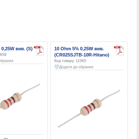
0,25W вив. (S)
10 Ohm 5% 0,25W вив.
(CR025SJTB-10R-Hitano)
3658
обраних
Код товару: 11065
Додати до обраних