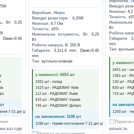
Виробник
:
U
25W
Вивідні рез
Номінал
: 8,
Виробник
:
Hitano
Точність
: ±
Вивідні резистори
>
0,25W
ь, Вт
: 0,25
Номінальна 
Номінал
: 4,7 Ом
Вт
Точність
: ±5%
 В
Робоча напр
Номінальна потужність, Вт
: 0,25
; Dвив=0,45
Габарити
: 3
Вт
mm
Робоча напруга, В
: 250 В
Тип
: вугільно
Габарити
: 3,2x1,6 mm; Dвив=0,45
mm
Тип
: вугільно-плівкові
у наявност
3451 шт - ск
у наявності: 6053 шт
в
1361 шт - Р
в
3261 шт - склад
130 шт - РА
ів
1525 шт - РАДІОМАГ-Київ
830 шт - РА
про
112 шт - РАДІОМАГ-Львів
715 шт - РА
410 шт - РАДІОМАГ-Харків
шт
на замовле
745 шт - РАДІОМАГ-Дніпро
ння 7-21 дні (днів)
1200 шт - те
на замовлення: 1198 шт
ення
Підписка 
1198 шт - термін постачання 7-21 дні (днів)
ІНА БЕЗ ПДВ
КІЛЬКІСТЬ
Підписка на надходження