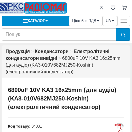
КАТАЛОГ
Ціна без ПДВ
UA
Togg
navi
Продукція
>
Конденсатори
>
Електролітичні
конденсатори вивідні
>
6800uF 10V KA3 16x25mm
(для аудіо) (KA3-010V682MJ250-Koshin)
(електролітичний конденсатор)
6800uF 10V KA3 16x25mm (для аудіо)
(KA3-010V682MJ250-Koshin)
(електролітичний конденсатор)
Код товару
: 34031