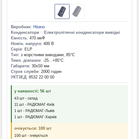
Виробник
:
Hitano
Конденсатори
>
Електролітичні конденсатори вивідні
Ємність
: 470 мкФ
Номін. напруга
: 400 В
Серія
: ELP
Тип
: з жорсткими виводами, 85°C
Темп. діапазон
: -25...+85°С
Габарити
: 30x50 мм
Строк служби
: 2000 годин
УКТЗЕД
: 8532 22 00 00
у наявності: 56 шт
43 шт - склад
11 шт - РАДІОМАГ-Київ
1 шт - РАДІОМАГ-Львів
1 шт - РАДІОМАГ-Харків
очікується: 100 шт
100 шт - очікується