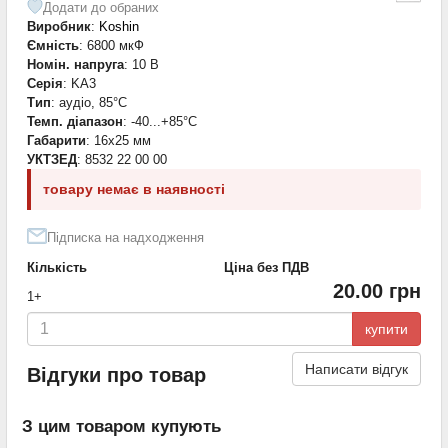
Додати до обраних
Виробник
:
Koshin
Ємність
: 6800 мкФ
Номін. напруга
: 10 В
Серія
: KA3
Тип
: аудіо, 85°C
Темп. діапазон
: -40...+85°С
Габарити
: 16x25 мм
УКТЗЕД
: 8532 22 00 00
товару немає в наявності
Підписка на надходження
Кількість
Ціна без ПДВ
20.00 грн
1+
купити
Написати відгук
Відгуки про товар
З цим товаром купують