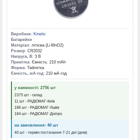
Виробник
:
Kinetic
Батарейки
Матеріал
: літієва (Li-MnO2)
Розмір
: CR2032
Напруга, В
: 3 В
Примітка
: Ємність: 210 mAh
Форма
: Таблетка
Ємність, мА·год
: 210 мА·год
у наявності: 2756 шт
2375 шт - склад
11 шт - РАДІОМАГ-Київ
186 шт - РАДІОМАГ-Львів
184 шт - РАДІОМАГ-Дніпро
на замовлення: 40 шт
40 шт - термін постачання 7-21 дні (днів)