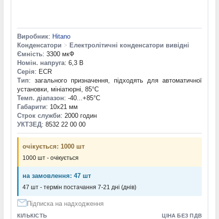
Виробник
:
Hitano
Конденсатори
>
Електролітичні конденсатори вивідні
Ємність
: 3300 мкФ
Номін. напруга
: 6,3 В
Серія
: ECR
Тип
: загального призначення, підходять для автоматичної
установки, мініатюрні, 85°C
Темп. діапазон
: -40...+85°С
Габарити
: 10x21 мм
Строк служби
: 2000 годин
УКТЗЕД
: 8532 22 00 00
очікується: 1000 шт
1000 шт - очікується
на замовлення: 47 шт
47 шт - термін постачання 7-21 дні (днів)
Підписка на надходження
КІЛЬКІСТЬ
ЦІНА БЕЗ ПДВ