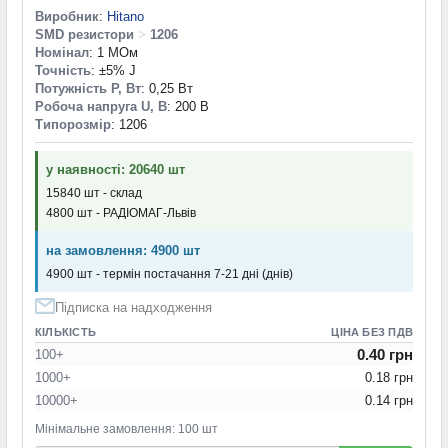
Виробник
:
Hitano
SMD резистори
>
1206
Номінал
: 1 МОм
Точність
: ±5% J
Потужність P, Вт
: 0,25 Вт
Робоча напруга U, В
: 200 В
Типорозмір
: 1206
у наявності: 20640 шт
15840 шт - склад
4800 шт - РАДІОМАГ-Львів
на замовлення: 4900 шт
4900 шт - термін постачання 7-21 дні (днів)
Підписка на надходження
КІЛЬКІСТЬ
ЦІНА БЕЗ ПДВ
0.40 грн
100+
1000+
0.18 грн
10000+
0.14 грн
Мінімальне замовлення: 100 шт