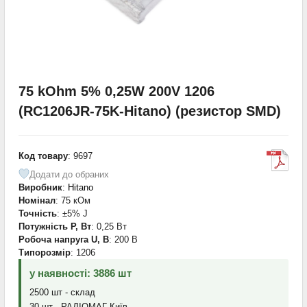
75 kOhm 5% 0,25W 200V 1206
(RC1206JR-75K-Hitano) (резистор SMD)
Код товару
: 9697
Додати до обраних
Виробник
:
Hitano
Номінал
: 75 кОм
Точність
: ±5% J
Потужність P, Вт
: 0,25 Вт
Робоча напруга U, В
: 200 В
Типорозмір
: 1206
у наявності: 3886 шт
2500 шт - склад
30 шт - РАДІОМАГ-Київ