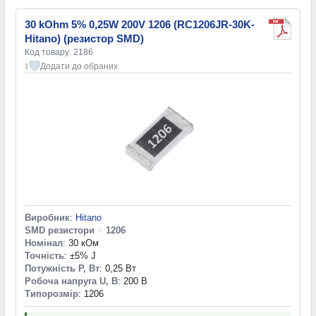
30 kOhm 5% 0,25W 200V 1206 (RC1206JR-30K-
Hitano) (резистор SMD)
Код товару: 2186
Додати до обраних
1
Виробник
:
Hitano
SMD резистори
>
1206
Номінал
: 30 кОм
Точність
: ±5% J
Потужність P, Вт
: 0,25 Вт
Робоча напруга U, В
: 200 В
Типорозмір
: 1206