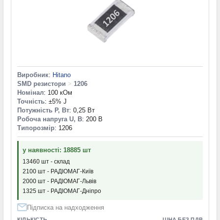
Виробник
:
Hitano
SMD резистори
>
1206
Номінал
: 100 кОм
Точність
: ±5% J
Потужність P, Вт
: 0,25 Вт
Робоча напруга U, В
: 200 В
Типорозмір
: 1206
у наявності: 18885 шт
13460 шт - склад
2100 шт - РАДІОМАГ-Київ
2000 шт - РАДІОМАГ-Львів
1325 шт - РАДІОМАГ-Дніпро
Підписка на надходження
КІЛЬКІСТЬ
ЦІНА БЕЗ ПДВ