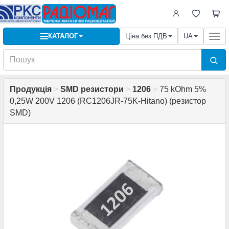
КАТАЛОГ
Ціна без ПДВ
UA
Togg
navi
Продукція
>
SMD резистори
>
1206
>
75 kOhm 5%
0,25W 200V 1206 (RC1206JR-75K-Hitano) (резистор
SMD)