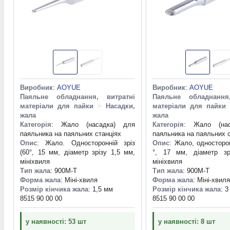
Виробник
:
AOYUE
Виробник
:
AOYUE
Паяльне обладнання, витратні
Паяльне обладнання
матеріали для пайки
>
Насадки,
матеріали для пайки
жала
жала
Категорія
: Жало (насадка) для
Категорія
: Жало (нас
паяльника на паяльних станціях
паяльника на паяльних 
Опис
: Жало. Односторонній зріз
Опис
: Жало, односторон
(60°, 15 мм, діаметр зрізу 1,5 мм,
°, 17 мм, діаметр зр
мініхвиля
мініхвиля
Тип жала
: 900M-T
Тип жала
: 900M-T
Форма жала
: Міні-хвиля
Форма жала
: Міні-хвиля
Розмір кінчика жала
: 1,5 мм
Розмір кінчика жала
: 
8515 90 00 00
8515 90 00 00
у наявності: 53 шт
у наявності: 8 шт