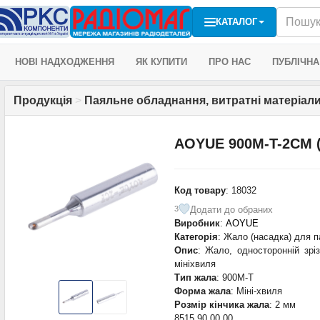
КАТАЛОГ
НОВІ НАДХОДЖЕННЯ
ЯК КУПИТИ
ПРО НАС
ПУБЛІЧНА
Продукція
>
Паяльне обладнання, витратні матеріали
AOYUE 900M-T-2CM (
Код товару
: 18032
Додати до обраних
3
Виробник
:
AOYUE
Категорія
: Жало (насадка) для п
Опис
: Жало, односторонній зріз
мініхвиля
Тип жала
: 900M-T
Форма жала
: Міні-хвиля
Розмір кінчика жала
: 2 мм
8515 90 00 00