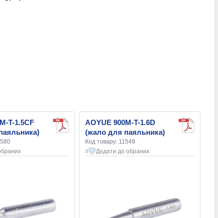
M-T-1.5CF
AOYUE 900M-T-1.6D
паяльника)
(жало для паяльника)
7580
Код товару: 11549
обраних
Додати до обраних
3