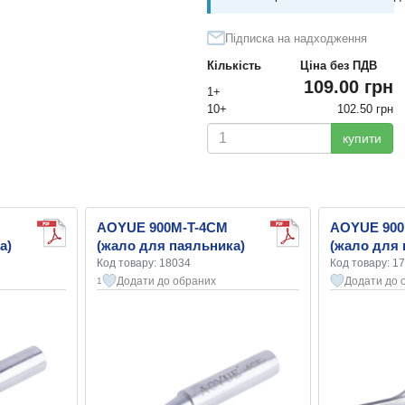
Підписка на надходження
Кількість
Ціна без ПДВ
109.00 грн
1+
10+
102.50 грн
купити
AOYUE 900M-T-4CM
AOYUE 900
а)
(жало для паяльника)
(жало для 
Код товару: 18034
Код товару: 1
Додати до обраних
Додати до 
1