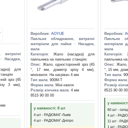
Виробник
:
AOYUE
Виробник
:
A
Паяльне обладнання, витратні
Паяльне об
матеріали для пайки
>
Насадки,
матеріали д
жала
жала
, витратні
Категорія
: Жало (насадка) для
Категорія
: 
>
Насадки,
паяльника на паяльних станціях
паяльника на
Опис
: Жало, односторонній зріз (45
Опис
: Жало,
адка) для
°, 17 мм, діаметр зрізу 4 мм),
°, 15 мм, діа
станціях
мініхвиля. На нагрівач 4 мм
Тип жала
: 9
ній зріз (45
Тип жала
: 900M-T
Форма жала
ізу 3 мм),
Форма жала
: Міні-хвиля
Розмір кінч
Розмір кінчика жала
: 4 мм
8515 90 00 00
8515 90 00 00
у наявност
3 мм
у наявності: 8 шт
80 шт - скла
4 шт - РАДІОМАГ-Львів
4 шт - РАДІ
4 шт - РАДІОМАГ-Дніпро
11 шт - РАД
1 шт - РАДІ