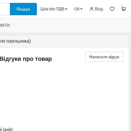
Пошук
Вхід
Ціна без ПДВ
UA
АКТИ
ля паяльника)
Написати відгук
Відгуки про товар
і (днів)