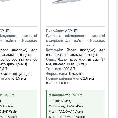
OYUE
Виробник
:
AOYUE
ладнання, витратні
Паяльне обладнання, витратні
ля пайки
>
Насадки,
матеріали для пайки
>
Насадки,
жала
Жало (насадка) для
Категорія
: Жало (насадка) для
 паяльних станціях
паяльника на паяльних станціях
 односторонній зріз (60
Опис
: Жало, двосторонній зріз (17
метр зрізу 1,5 мм)
мм, діаметр зрізу 1,6 мм)
00M-T
Тип жала
: 900M-T
: Скошений циліндр
Форма жала
: Викрутка
ика жала
: 1,5 мм
Розмір кінчика жала
: 1,6 мм
8515 90 00 00
і: 100 шт
у наявності: 154 шт
д
109 шт - склад
ОМАГ-Київ
27 шт - РАДІОМАГ-Київ
ІОМАГ-Львів
4 шт - РАДІОМАГ-Львів
ОМАГ-Харків
6 шт - РАДІОМАГ-Харків