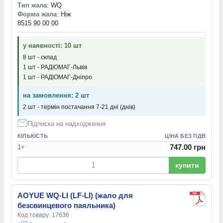
Тип жала
: WQ
Форма жала
: Ніж
8515 90 00 00
у наявності: 10 шт
8 шт - склад
1 шт - РАДІОМАГ-Львів
1 шт - РАДІОМАГ-Дніпро
на замовлення: 2 шт
2 шт - термін постачання 7-21 дні (днів)
Підписка на надходження
КІЛЬКІСТЬ
ЦІНА БЕЗ ПДВ
747.00 грн
1+
купити
AOYUE WQ-LI (LF-LI) (жало для
безсвинцевого паяльника)
Код товару: 17636