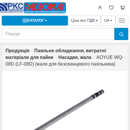
КАТАЛОГ
Ціна без ПДВ
UA
Togg
navi
Продукція
>
Паяльне обладнання, витратні
матеріали для пайки
>
Насадки, жала
>
AOYUE WQ-
08D (LF-08D) (жало для безсвинцевого паяльника)