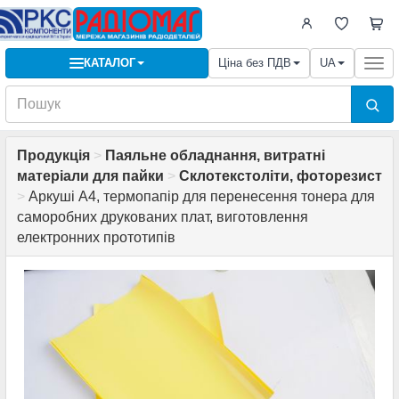
КАТАЛОГ
Ціна без ПДВ
UA
Togg
navi
Продукція
>
Паяльне обладнання, витратні
матеріали для пайки
>
Склотекстоліти, фоторезист
>
Аркуші A4, термопапір для перенесення тонера для
саморобних друкованих плат, виготовлення
електронних прототипів