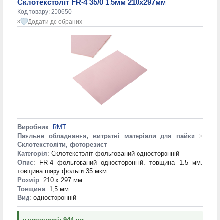
Склотекстоліт FR-4 35/0 1,5мм 210x297мм
Код товару: 200650
Додати до обраних
3
Виробник
:
RMT
Паяльне обладнання, витратні матеріали для пайки
>
Склотекстоліти, фоторезист
Категорія
: Склотекстоліт фольгований односторонній
Опис
: FR-4 фольгований односторонній, товщина 1,5 мм,
товщина шару фольги 35 мкм
Розмір
: 210 x 297 мм
Товщина
: 1,5 мм
Вид
: односторонній
у наявності: 944 шт