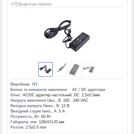
Додати до обраних
10
Виробник
:
OV
Блоки та елементи живлення
>
AC / DC адаптери
Опис
: AC/DC адаптер настільний, DC: 2,5х5,5мм
Напруга живлення Uвх., В
: 100...240 VAC
Вихідна напруга Uвих., В
: 12 В
Вихідний струм Iвих., А
: 5 А
Потужність, Вт
: 60 Вт
Габарити, мм
: 128x57x33 мм
Роз'єм
: 2.5x5.5 mm