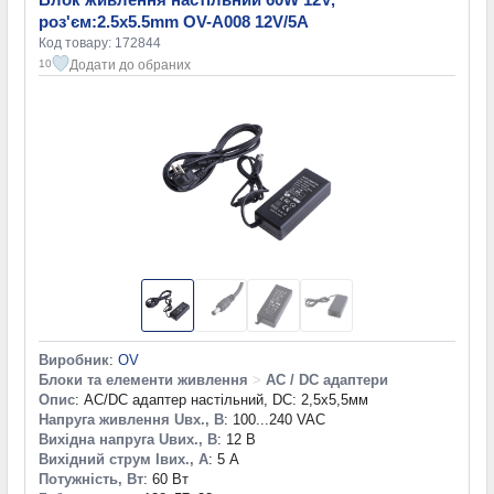
роз'єм:2.5x5.5mm OV-A008 12V/5A
Код товару: 172844
Додати до обраних
10
Виробник
:
OV
Блоки та елементи живлення
>
AC / DC адаптери
Опис
: AC/DC адаптер настільний, DC: 2,5х5,5мм
Напруга живлення Uвх., В
: 100...240 VAC
Вихідна напруга Uвих., В
: 12 В
Вихідний струм Iвих., А
: 5 А
Потужність, Вт
: 60 Вт