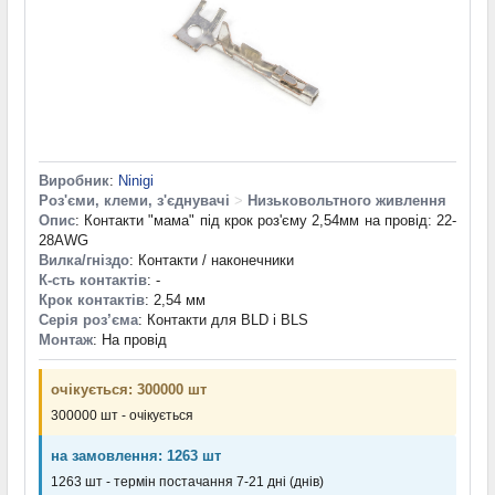
Виробник
:
Ninigi
Роз'єми, клеми, з'єднувачі
>
Низьковольтного живлення
Опис
: Контакти "мама" під крок роз'єму 2,54мм на провід: 22-
28AWG
Вилка/гніздо
: Контакти / наконечники
К-сть контактів
: -
Крок контактів
: 2,54 мм
Серія роз’єма
: Контакти для BLD і BLS
Монтаж
: На провід
очікується: 300000 шт
300000 шт - очікується
на замовлення: 1263 шт
1263 шт - термін постачання 7-21 дні (днів)