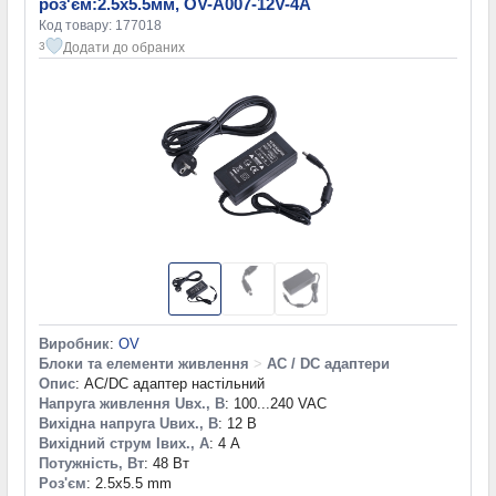
роз'єм:2.5x5.5мм, OV-A007-12V-4A
Код товару: 177018
Додати до обраних
3
Виробник
:
OV
Блоки та елементи живлення
>
AC / DC адаптери
Опис
: AC/DC адаптер настільний
Напруга живлення Uвх., В
: 100...240 VAC
Вихідна напруга Uвих., В
: 12 В
Вихідний струм Iвих., А
: 4 А
Потужність, Вт
: 48 Вт
Роз'єм
: 2.5x5.5 mm