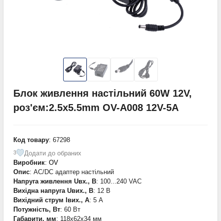
Блок живлення настільний 60W 12V,
роз'єм:2.5x5.5mm OV-A008 12V-5A
Код товару
: 67298
Додати до обраних
3
Виробник
:
OV
Опис
: AC/DC адаптер настільний
Напруга живлення Uвх., В
: 100...240 VAC
Вихідна напруга Uвих., В
: 12 В
Вихідний струм Iвих., А
: 5 А
Потужність, Вт
: 60 Вт
Габарити, мм
: 118x62x34 мм