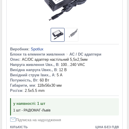
Виробник
:
Spotlux
Блоки та елементи живлення
>
AC / DC адаптери
Опис
: AC/DC адаптер настільний 5,5х2,5мм
Напруга живлення Uвх., В
: 100...240 VAC
Вихідна напруга Uвих., В
: 12 В
Вихідний струм Iвих., А
: 5 А
Потужність, Вт
: 60 Вт
Габарити, мм
: 118x56x30 мм
Роз'єм
: 2.5x5.5 mm
у наявності: 1 шт
1 шт - РАДІОМАГ-Львів
Підписка на надходження
КІЛЬКІСТЬ
ЦІНА БЕЗ ПДВ