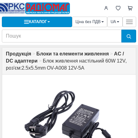
КАТАЛОГ
Ціна без ПДВ
UA
Togg
navi
Продукція
>
Блоки та елементи живлення
>
AC /
DC адаптери
>
Блок живлення настільний 60W 12V,
роз'єм:2.5x5.5mm OV-A008 12V-5A