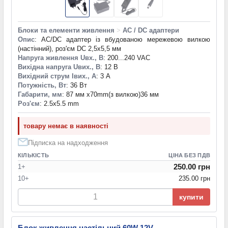
Блоки та елементи живлення
>
AC / DC адаптери
Опис
: AC/DC адаптер із вбудованою мережевою вилкою
(настінний), роз'єм DC 2,5х5,5 мм
Напруга живлення Uвх., В
: 200...240 VAC
Вихідна напруга Uвих., В
: 12 В
Вихідний струм Iвих., А
: 3 А
Потужність, Вт
: 36 Вт
Габарити, мм
: 87 мм x70mm(з вилкою)36 мм
Роз'єм
: 2.5x5.5 mm
товару немає в наявності
Підписка на надходження
КІЛЬКІСТЬ
ЦІНА БЕЗ ПДВ
250.00 грн
1+
10+
235.00 грн
купити
Блок живлення настільний 60W 12V,