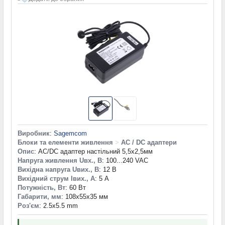
Виробник
:
Sagemcom
Блоки та елементи живлення
>
AC / DC адаптери
Опис
: AC/DC адаптер настільний 5,5х2,5мм
Напруга живлення Uвх., В
: 100...240 VAC
Вихідна напруга Uвих., В
: 12 В
Вихідний струм Iвих., А
: 5 А
Потужність, Вт
: 60 Вт
Габарити, мм
: 108x55x35 мм
Роз'єм
: 2.5x5.5 mm