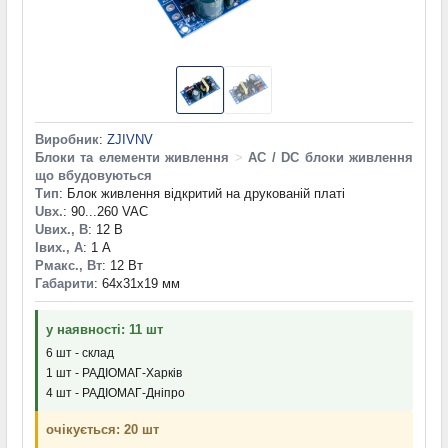
Виробник
:
ZJIVNV
Блоки та елементи живлення
>
AC / DC блоки живлення
що вбудовуються
Тип
: Блок живлення відкритий на друкованій платі
Uвх.
: 90...260 VAC
Uвих., В
: 12 В
Iвих., А
: 1 А
Pмакс., Вт
: 12 Вт
Габарити
: 64x31x19 мм
у наявності: 11 шт
6 шт - склад
1 шт - РАДІОМАГ-Харків
4 шт - РАДІОМАГ-Дніпро
очікується: 20 шт