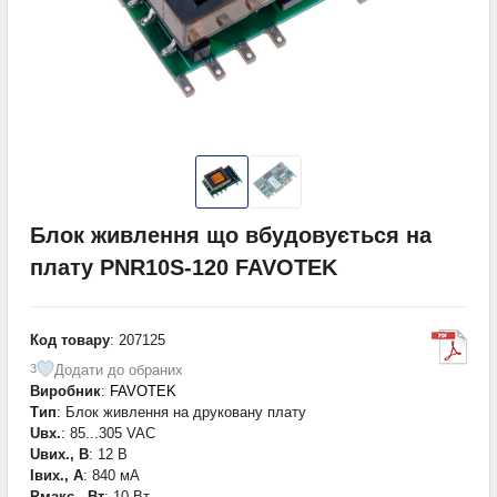
Блок живлення що вбудовується на
плату PNR10S-120 FAVOTEK
Код товару
: 207125
Додати до обраних
3
Виробник
:
FAVOTEK
Тип
: Блок живлення на друковану плату
Uвх.
: 85...305 VAC
Uвих., В
: 12 В
Iвих., А
: 840 мА
Pмакс., Вт
: 10 Вт