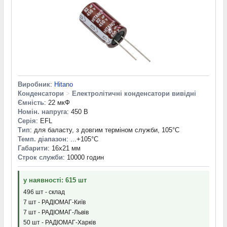
Виробник
:
Hitano
Конденсатори
>
Електролітичні конденсатори вивідні
Ємність
: 22 мкФ
Номін. напруга
: 450 В
Серія
: EFL
Тип
: для баласту, з довгим терміном служби, 105°C
Темп. діапазон
: ...+105°С
Габарити
: 16x21 мм
Строк служби
: 10000 годин
у наявності: 615 шт
496 шт - склад
7 шт - РАДІОМАГ-Київ
7 шт - РАДІОМАГ-Львів
50 шт - РАДІОМАГ-Харків