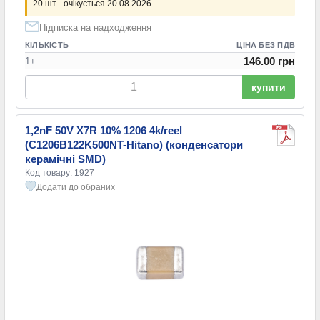
20 шт - очікується 20.08.2026
Підписка на надходження
КІЛЬКІСТЬ
ЦІНА БЕЗ ПДВ
146.00 грн
1+
купити
1,2nF 50V X7R 10% 1206 4k/reel
(C1206B122K500NT-Hitano) (конденсатори
керамічні SMD)
Код товару: 1927
Додати до обраних