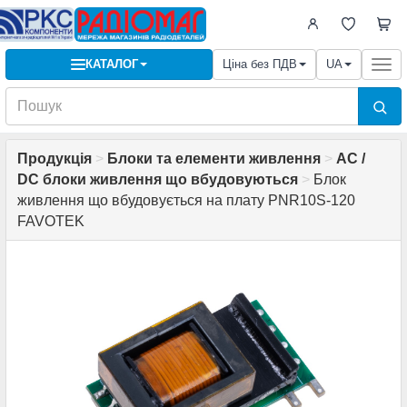
КАТАЛОГ
Ціна без ПДВ
UA
Togg
navi
Продукція
>
Блоки та елементи живлення
>
AC /
DC блоки живлення що вбудовуються
>
Блок
живлення що вбудовується на плату PNR10S-120
FAVOTEK