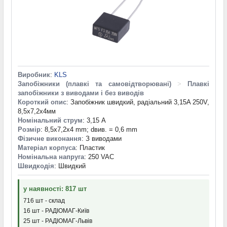
Виробник
:
KLS
Запобіжники (плавкі та самовідтворювані)
>
Плавкі
запобіжники з виводами і без виводів
Короткий опис
: Запобіжник швидкий, радіальний 3,15A 250V,
8,5х7,2х4мм
Номінальний струм
: 3,15 А
Розмір
: 8,5x7,2x4 mm; dвив. = 0,6 mm
Фізичне виконання
: З виводами
Матеріал корпуса
: Пластик
Номінальна напруга
: 250 VAC
Швидкодія
: Швидкий
у наявності: 817 шт
716 шт - склад
16 шт - РАДІОМАГ-Київ
25 шт - РАДІОМАГ-Львів