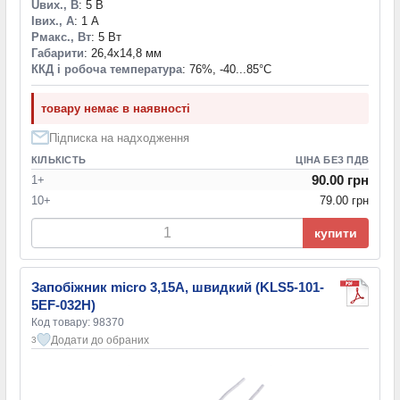
Uвих., В
: 5 В
Iвих., А
: 1 А
Pмакс., Вт
: 5 Вт
Габарити
: 26,4x14,8 мм
ККД і робоча температура
: 76%, -40...85°С
товару немає в наявності
Підписка на надходження
КІЛЬКІСТЬ
ЦІНА БЕЗ ПДВ
90.00 грн
1+
10+
79.00 грн
купити
Запобіжник micro 3,15A, швидкий (KLS5-101-
5EF-032H)
Код товару: 98370
Додати до обраних
3