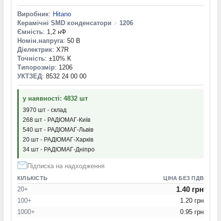
Виробник
:
Hitano
Керамічні SMD конденсатори
>
1206
Ємність
: 1,2 нФ
Номін.напруга
: 50 В
Діелектрик
: X7R
Точність
: ±10% K
Типорозмір
: 1206
УКТЗЕД
: 8532 24 00 00
у наявності: 4832 шт
3970 шт - склад
268 шт - РАДІОМАГ-Київ
540 шт - РАДІОМАГ-Львів
20 шт - РАДІОМАГ-Харків
34 шт - РАДІОМАГ-Дніпро
Підписка на надходження
КІЛЬКІСТЬ
ЦІНА БЕЗ ПДВ
1.40 грн
20+
100+
1.20 грн
1000+
0.95 грн