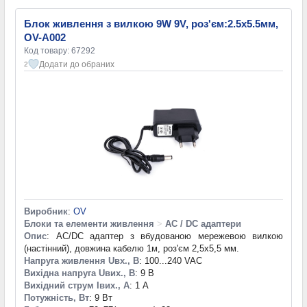
Блок живлення з вилкою 9W 9V, роз'єм:2.5x5.5мм,
OV-A002
Код товару: 67292
Додати до обраних
2
Виробник
:
OV
Блоки та елементи живлення
>
AC / DC адаптери
Опис
: AC/DC адаптер з вбудованою мережевою вилкою
(настінний), довжина кабелю 1м, роз'єм 2,5х5,5 мм.
Напруга живлення Uвх., В
: 100...240 VAC
Вихідна напруга Uвих., В
: 9 В
Вихідний струм Iвих., А
: 1 А
Потужність, Вт
: 9 Вт