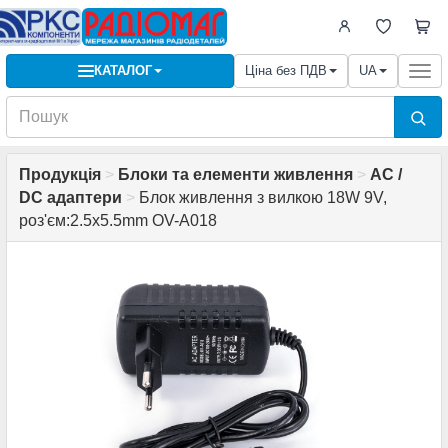
КАТАЛОГ
Ціна без ПДВ
UA
Togg
navi
Продукція
>
Блоки та елементи живлення
>
AC /
DC адаптери
>
Блок живлення з вилкою 18W 9V,
роз'єм:2.5x5.5mm OV-A018