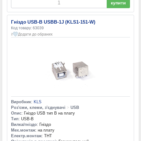
купити
Гніздо USB-B USBB-1J (KLS1-151-W)
Код товару: 63039
Додати до обраних
2
Виробник
:
KLS
Роз'єми, клеми, з'єднувачі
>
USB
Опис
: Гніздо USB тип B на плату
Тип
: USB-B
Вилка/гніздо
: Гніздо
Мех.монтаж
: на плату
Електр.монтаж
: THT