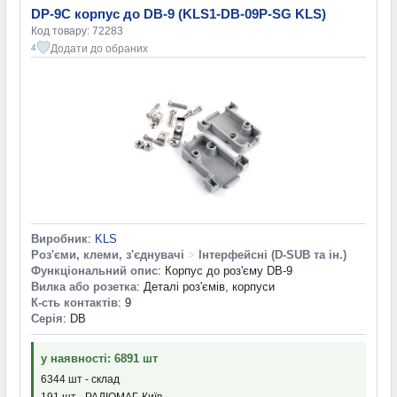
DP-9C корпус до DB-9 (KLS1-DB-09P-SG KLS)
Код товару: 72283
Додати до обраних
4
Виробник
:
KLS
Роз'єми, клеми, з'єднувачі
>
Інтерфейсні (D-SUB та ін.)
Функціональний опис
: Корпус до роз'єму DB-9
Вилка або розетка
: Деталі роз'ємів, корпуси
К-сть контактів
: 9
Серія
: DB
у наявності: 6891 шт
6344 шт - склад
191 шт - РАДІОМАГ-Київ