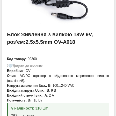
Блок живлення з вилкою 18W 9V,
роз'єм:2.5x5.5mm OV-A018
Код товару
: 92360
Додати до обраних
3
Виробник
:
OV
Опис
: AC/DC адаптер з вбудованою мережевою вилкою
(настінний).
Напруга живлення Uвх., В
: 100...240 VAC
Вихідна напруга Uвих., В
: 9 В
Вихідний струм Iвих., А
: 2 А
Потужність, Вт
: 18 Вт
у наявності: 310 шт
290 шт - склад