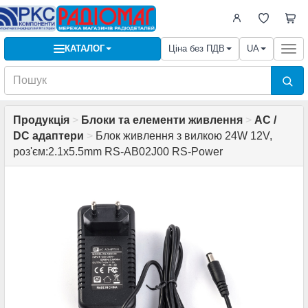
КАТАЛОГ
Ціна без ПДВ
UA
Togg
navi
Продукція
>
Блоки та елементи живлення
>
AC /
DC адаптери
>
Блок живлення з вилкою 24W 12V,
роз'єм:2.1x5.5mm RS-AB02J00 RS-Power