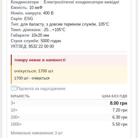
Конденсатори
>
Електролітичні конденсатори вивідні
Ємність
: 10 мкФ
Номін. напруга
: 400 В
Серія
: ESG
Тип
: для баласту, з довгим терміном служби, 105°C
Темп. діапазон
: -25...+105°С
Габарити
: 10x20 мм
Строк служби
: 5000 годин
УКТЗЕД
: 8532 22 00 00
товару немає в наявності
очікується: 1700 шт
1700 шт - очікується
Підписка на надходження
КІЛЬКІСТЬ
ЦІНА БЕЗ ПДВ
8.00 грн
3+
10+
7.20 грн
100+
6.30 грн
1000+
5.50 грн
Мінімальне замовлення: 3 шт