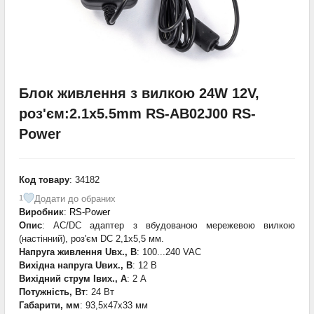
Блок живлення з вилкою 24W 12V,
роз'єм:2.1x5.5mm RS-AB02J00 RS-
Power
Код товару
: 34182
Додати до обраних
1
Виробник
:
RS-Power
Опис
: AC/DC адаптер з вбудованою мережевою вилкою
(настінний), роз'єм DC 2,1х5,5 мм.
Напруга живлення Uвх., В
: 100...240 VAC
Вихідна напруга Uвих., В
: 12 В
Вихідний струм Iвих., А
: 2 А
Потужність, Вт
: 24 Вт
Габарити, мм
: 93,5x47x33 мм