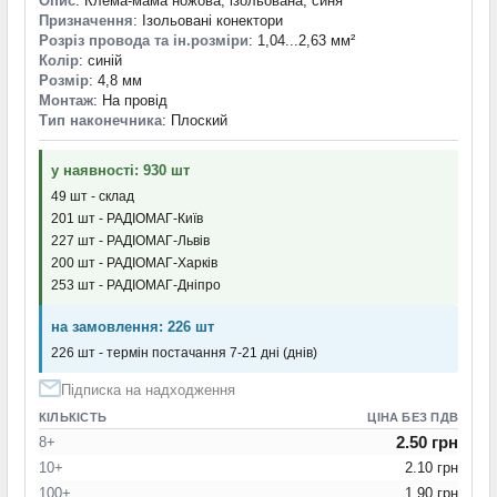
Опис
: Клема-мама ножова, ізольована, синя
Призначення
: Ізольовані конектори
Розріз провода та ін.розміри
: 1,04...2,63 мм²
Колір
: синій
Розмір
: 4,8 мм
Монтаж
: На провід
Тип наконечника
: Плоский
у наявності: 930 шт
49 шт - склад
201 шт - РАДІОМАГ-Київ
227 шт - РАДІОМАГ-Львів
200 шт - РАДІОМАГ-Харків
253 шт - РАДІОМАГ-Дніпро
на замовлення: 226 шт
226 шт - термін постачання 7-21 дні (днів)
Підписка на надходження
КІЛЬКІСТЬ
ЦІНА БЕЗ ПДВ
2.50 грн
8+
10+
2.10 грн
100+
1.90 грн