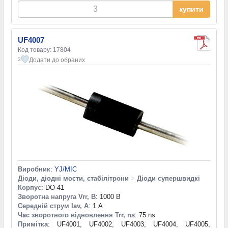
купити
UF4007
Код товару: 17804
Додати до обраних
3
Виробник
:
YJ/MIC
Діоди, діодні мости, стабілітрони
>
Діоди супершвидкі
Корпус
: DO-41
Зворотна напруга Vrr, В
: 1000 В
Середній струм Iav, А
: 1 А
Час зворотного відновлення Trr, ns
: 75 ns
Примітка
: UF4001, UF4002, UF4003, UF4004, UF4005,