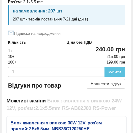
Роз'єм
: 2.1x5.5 mm
на замовлення: 207 шт
207 шт - термін постачання 7-21 дні (днів)
Підписка на надходження
Кількість
Ціна без ПДВ
240.00 грн
1+
10+
215.00 грн
100+
199.00 грн
купити
Написати відгук
Відгуки про товар
Можливі заміни
Блок живлення з вилкою 24W
12V, роз'єм:2.1x5.5mm RS-AB02J00 RS-Power
Блок живлення з вилкою 30W 12V, роз'єм
прямий:2.5x5.5мм, NBS36C120250HE