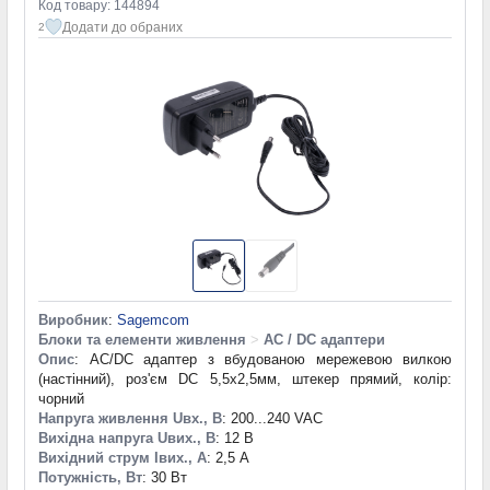
Код товару: 144894
Додати до обраних
2
Виробник
:
Sagemcom
Блоки та елементи живлення
>
AC / DC адаптери
Опис
: AC/DC адаптер з вбудованою мережевою вилкою
(настінний), роз'єм DC 5,5х2,5мм, штекер прямий, колір:
чорний
Напруга живлення Uвх., В
: 200...240 VAC
Вихідна напруга Uвих., В
: 12 В
Вихідний струм Iвих., А
: 2,5 А
Потужність, Вт
: 30 Вт