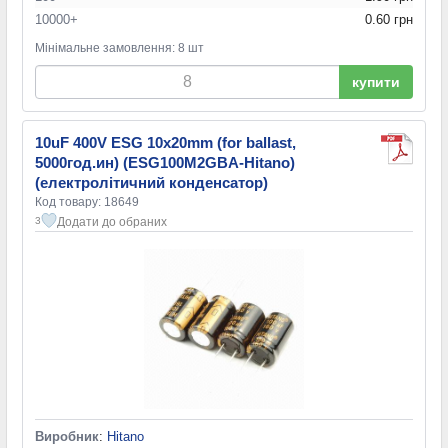
10000+
0.60 грн
Мінімальне замовлення: 8 шт
купити
10uF 400V ESG 10x20mm (for ballast,
5000год.ин) (ESG100M2GBA-Hitano)
(електролітичний конденсатор)
Код товару: 18649
Додати до обраних
3
Виробник
:
Hitano