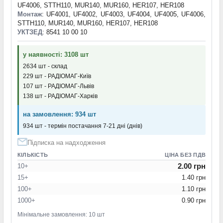
UF4006, STTH110, MUR140, MUR160, HER107, HER108
Монтаж
: UF4001, UF4002, UF4003, UF4004, UF4005, UF4006,
STTH110, MUR140, MUR160, HER107, HER108
УКТЗЕД
: 8541 10 00 10
у наявності: 3108 шт
2634 шт - склад
229 шт - РАДІОМАГ-Київ
107 шт - РАДІОМАГ-Львів
138 шт - РАДІОМАГ-Харків
на замовлення: 934 шт
934 шт - термін постачання 7-21 дні (днів)
Підписка на надходження
КІЛЬКІСТЬ
ЦІНА БЕЗ ПДВ
2.00 грн
10+
15+
1.40 грн
100+
1.10 грн
1000+
0.90 грн
Мінімальне замовлення: 10 шт