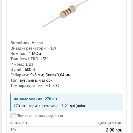
Виробник
:
Hitano
Вивідні резистори
>
1W
Номінал
: 1 МОм
Точність і ТКО
: ±5%
P ном.
: 1 Вт
U роб.
: 500 В
Габарити
: 9х3 мм; Dвив=0,64 мм
Тип
: вугільні мініатюрні
Температура
: -55...+125°С
на замовлення: 270 шт
270 шт - термін постачання 7-21 дні (днів)
Підписка на надходження
КІЛЬКІСТЬ
ЦІНА БЕЗ ПДВ
2.00 грн
10+