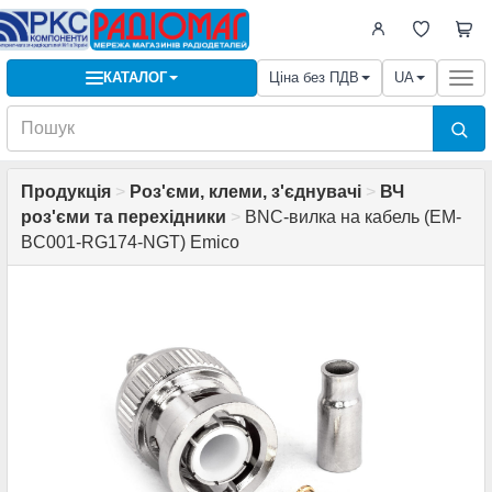
КАТАЛОГ
Ціна без ПДВ
UA
Togg
navi
Продукція
>
Роз'єми, клеми, з'єднувачі
>
ВЧ
роз'єми та перехідники
>
BNC-вилка на кабель (EM-
BC001-RG174-NGT) Emico