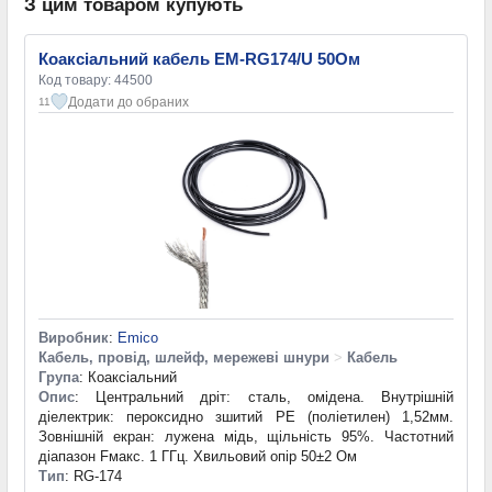
З цим товаром купують
Коаксіальний кабель EM-RG174/U 50Ом
Код товару: 44500
Додати до обраних
11
Виробник
:
Emico
Кабель, провід, шлейф, мережеві шнури
>
Кабель
Група
: Коаксіальний
Опис
: Центральний дріт: сталь, омідена. Внутрішній
діелектрик: пероксидно зшитий PE (поліетилен) 1,52мм.
Зовнішній екран: лужена мідь, щільність 95%. Частотний
діапазон Fмакс. 1 ГГц. Хвильовий опір 50±2 Ом
Тип
: RG-174