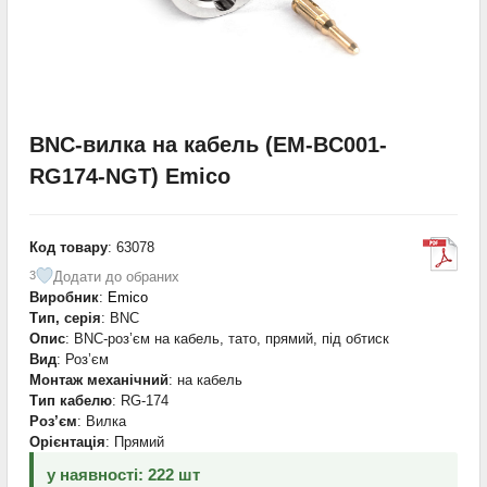
BNC-вилка на кабель (EM-BC001-
RG174-NGT) Emico
Код товару
: 63078
Додати до обраних
3
Виробник
:
Emico
Тип, серія
: BNC
Опис
: BNC-роз’єм на кабель, тато, прямий, під обтиск
Вид
: Роз’єм
Монтаж механічний
: на кабель
Тип кабелю
: RG-174
Роз’єм
: Вилка
Орієнтація
: Прямий
у наявності: 222 шт