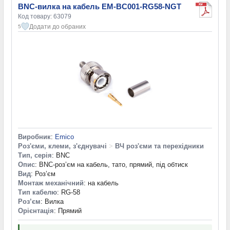
BNC-вилка на кабель EM-BC001-RG58-NGT
Код товару: 63079
Додати до обраних
5
Виробник
:
Emico
Роз'єми, клеми, з'єднувачі
>
ВЧ роз'єми та перехідники
Тип, серія
: BNC
Опис
: BNC-роз’єм на кабель, тато, прямий, під обтиск
Вид
: Роз’єм
Монтаж механічний
: на кабель
Тип кабелю
: RG-58
Роз’єм
: Вилка
Орієнтація
: Прямий