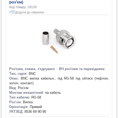
роз’єм)
Код товару: 19126
Додати до обраних
5
Роз'єми, клеми, з'єднувачі
>
ВЧ роз'єми та перехідники
Тип, серія
: BNC
Опис
: BNC вилка кабельн., під RG-58 під обтиск (тефлон,
золоч. контакт)
Вид
: Роз’єм
Монтаж механічний
: на кабель
Тип кабелю
: RG-58
Роз’єм
: Вилка
Орієнтація
: Прямий
УКТЗЕД
: 8536 69 90 90