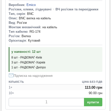
Виробник
:
Emico
Роз'єми, клеми, з'єднувачі
>
ВЧ роз'єми та перехідники
Тип, серія
: BNC
Опис
: BNC вилка на кабель
Вид
: Роз’єм
Монтаж механічний
: на кабель
Тип кабелю
: RG-174
Роз’єм
: Вилка
Орієнтація
: Кутовий
у наявності: 12 шт
8 шт - РАДІОМАГ-Київ
3 шт - РАДІОМАГ-Харків
1 шт - РАДІОМАГ-Дніпро
Підписка на надходження
КІЛЬКІСТЬ
ЦІНА БЕЗ ПДВ
113.00 грн
1+
10+
90.00 грн
купити