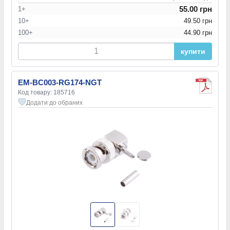
55.00 грн
1+
10+
49.50 грн
100+
44.90 грн
купити
EM-BC003-RG174-NGT
Код товару: 185716
Додати до обраних