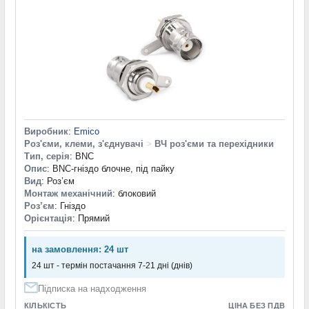
Виробник
:
Emico
Роз'єми, клеми, з'єднувачі
>
ВЧ роз'єми та перехідники
Тип, серія
: BNC
Опис
: BNC-гніздо блочне, під пайку
Вид
: Роз’єм
Монтаж механічний
: блоковий
Роз’єм
: Гніздо
Орієнтація
: Прямий
на замовлення: 24 шт
24 шт - термін постачання 7-21 дні (днів)
Підписка на надходження
КІЛЬКІСТЬ
ЦІНА БЕЗ ПДВ