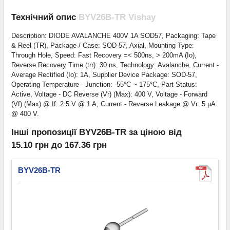
Технічний опис
BYV26B-TR Vishay
Description: DIODE AVALANCHE 400V 1A SOD57, Packaging: Tape
& Reel (TR), Package / Case: SOD-57, Axial, Mounting Type:
Through Hole, Speed: Fast Recovery =< 500ns, > 200mA (Io),
Reverse Recovery Time (trr): 30 ns, Technology: Avalanche, Current -
Average Rectified (Io): 1A, Supplier Device Package: SOD-57,
Operating Temperature - Junction: -55°C ~ 175°C, Part Status:
Active, Voltage - DC Reverse (Vr) (Max): 400 V, Voltage - Forward
(Vf) (Max) @ If: 2.5 V @ 1 A, Current - Reverse Leakage @ Vr: 5 µA
@ 400 V.
Інші пропозиції BYV26B-TR за ціною від
15.10 грн до 167.36 грн
BYV26B-TR