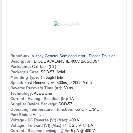
Виробник
:
Vishay General Semiconductor - Diodes Division
Description:
DIODE AVALANCHE 400V 1A SOD57
Packaging:
Cut Tape (CT)
Package / Case:
SOD-57, Axial
Mounting Type:
Through Hole
Speed:
Fast Recovery =< 500ns, > 200mA (Io)
Reverse Recovery Time (trr):
30 ns
Technology:
Avalanche
Current - Average Rectified (Io):
1A
Supplier Device Package:
SOD-57
Operating Temperature - Junction:
-55°C ~ 175°C
Part Status:
Active
Voltage - DC Reverse (Vr) (Max):
400 V
Voltage - Forward (Vf) (Max) @ If:
2.5 V @ 1 A
Current - Reverse Leakage @ Vr:
5 µA @ 400 V