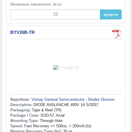
Мінімальне замовлення: 38 шт
купити
BYV26B-TR
Виробник
:
Vishay General Semiconductor - Diodes Division
Description:
DIODE AVALANCHE 400V 1A SOD57
Packaging:
Tape & Reel (TR)
Package / Case:
SOD-57, Axial
Mounting Type:
Through Hole
Speed:
Fast Recovery =< 500ns, > 200mA (Io)
Reverse Recovery Time (trr):
30 ns