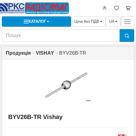
КАТАЛОГ
Ціна без ПДВ
UA
Togg
navi
Продукція
>
VISHAY
>
BYV26B-TR
BYV26B-TR Vishay