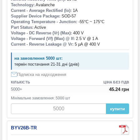
Technology:
Avalanche
Current - Average Rectified (Io):
1A
Supplier Device Package:
SOD-57
Operating Temperature - Junction:
-55°C ~ 175°C
Part Status:
Active
Voltage - DC Reverse (Vr) (Max):
400 V
Voltage - Forward (Vf) (Max) @ If:
2.5 V @ 1 A
Current - Reverse Leakage @ Vr:
5 µA @ 400 V
на замовлення 5000 шт:
термін постачання 21-31 дні (днів)
Підписка на надходження
КІЛЬКІСТЬ
ЦІНА БЕЗ ПДВ
45.24 грн
5000+
Мінімальне замовлення: 5000 шт
купити
BYV26B-TR