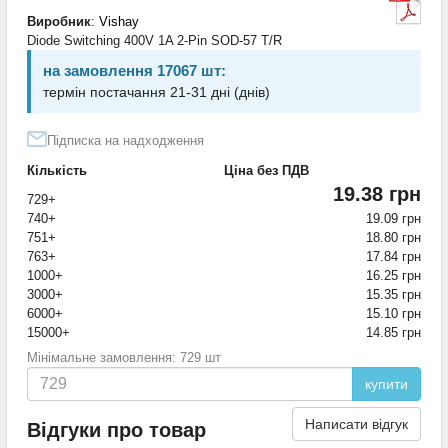
Виробник
:
Vishay
Diode Switching 400V 1A 2-Pin SOD-57 T/R
на замовлення 17067 шт:
термін постачання 21-31 дні (днів)
Підписка на надходження
Кількість
Ціна без ПДВ
19.38 грн
729+
740+
19.09 грн
751+
18.80 грн
763+
17.84 грн
1000+
16.25 грн
3000+
15.35 грн
6000+
15.10 грн
15000+
14.85 грн
Мінімальне замовлення: 729 шт
купити
Написати відгук
Відгуки про товар