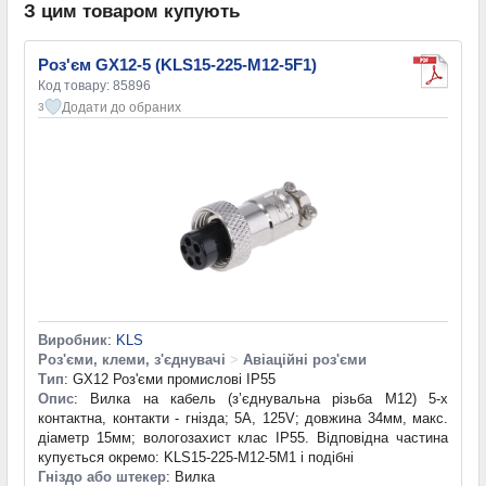
З цим товаром купують
Роз'єм GX12-5 (KLS15-225-M12-5F1)
Код товару: 85896
Додати до обраних
3
Виробник
:
KLS
Роз'єми, клеми, з'єднувачі
>
Авіаційні роз'єми
Тип
: GX12 Роз'єми промислові IP55
Опис
: Вилка на кабель (з’єднувальна різьба М12) 5-х
контактна, контакти - гнізда; 5А, 125V; довжина 34мм, макс.
діаметр 15мм; вологозахист клас IP55. Відповідна частина
купується окремо: KLS15-225-M12-5M1 і подібні
Гніздо або штекер
: Вилка