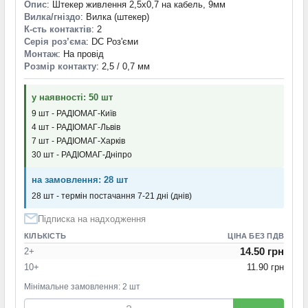
Опис
: Штекер живлення 2,5x0,7 на кабель, 9мм
Вилка/гніздо
: Вилка (штекер)
К-сть контактів
: 2
Серія роз’єма
: DC Роз'єми
Монтаж
: На провід
Розмір контакту
: 2,5 / 0,7 мм
у наявності: 50 шт
9 шт - РАДІОМАГ-Київ
4 шт - РАДІОМАГ-Львів
7 шт - РАДІОМАГ-Харків
30 шт - РАДІОМАГ-Дніпро
на замовлення: 28 шт
28 шт - термін постачання 7-21 дні (днів)
Підписка на надходження
КІЛЬКІСТЬ
ЦІНА БЕЗ ПДВ
14.50 грн
2+
10+
11.90 грн
Мінімальне замовлення: 2 шт