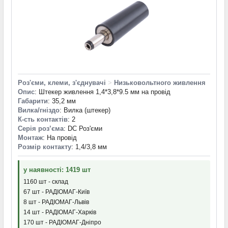
Роз'єми, клеми, з'єднувачі
>
Низьковольтного живлення
Опис
: Штекер живлення 1,4*3,8*9.5 мм на провід
Габарити
: 35,2 мм
Вилка/гніздо
: Вилка (штекер)
К-сть контактів
: 2
Серія роз’єма
: DC Роз'єми
Монтаж
: На провід
Розмір контакту
: 1,4/3,8 мм
у наявності: 1419 шт
1160 шт - склад
67 шт - РАДІОМАГ-Київ
8 шт - РАДІОМАГ-Львів
14 шт - РАДІОМАГ-Харків
170 шт - РАДІОМАГ-Дніпро