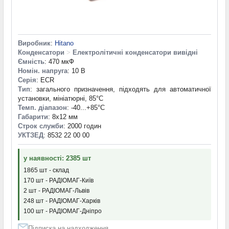
Виробник
:
Hitano
Конденсатори
>
Електролітичні конденсатори вивідні
Ємність
: 470 мкФ
Номін. напруга
: 10 В
Серія
: ECR
Тип
: загального призначення, підходять для автоматичної
установки, мініатюрні, 85°C
Темп. діапазон
: -40...+85°С
Габарити
: 8x12 мм
Строк служби
: 2000 годин
УКТЗЕД
: 8532 22 00 00
у наявності: 2385 шт
1865 шт - склад
170 шт - РАДІОМАГ-Київ
2 шт - РАДІОМАГ-Львів
248 шт - РАДІОМАГ-Харків
100 шт - РАДІОМАГ-Дніпро
Підписка на надходження