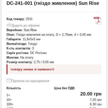
DC-241-001 (гніздо живлення) Sun Rise
Код товару
: 2531
Додати до обраних
1
Виробник
:
Sun Rise
Опис
: Гніздо живлення на плату, D = 2,75мм, d = 0,65 мм
Габарити
: 11,8x5x5 мм
Вилка/гніздо
: Гніздо
К-сть контактів
: 3
Серія роз’єма
: DC Роз'єми
Монтаж
: На плату
Розмір контакту
: 2,75 / 0,65 мм
товару немає в наявності
Підписка на надходження
Кількість
Ціна без ПДВ
20.00 грн
1+
10+
7.20 грн
100+
6.30 грн