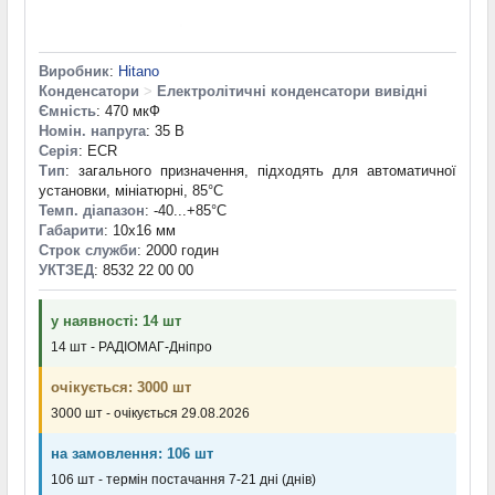
Виробник
:
Hitano
Конденсатори
>
Електролітичні конденсатори вивідні
Ємність
: 470 мкФ
Номін. напруга
: 35 В
Серія
: ECR
Тип
: загального призначення, підходять для автоматичної
установки, мініатюрні, 85°C
Темп. діапазон
: -40...+85°С
Габарити
: 10x16 мм
Строк служби
: 2000 годин
УКТЗЕД
: 8532 22 00 00
у наявності: 14 шт
14 шт - РАДІОМАГ-Дніпро
очікується: 3000 шт
3000 шт - очікується 29.08.2026
на замовлення: 106 шт
106 шт - термін постачання 7-21 дні (днів)