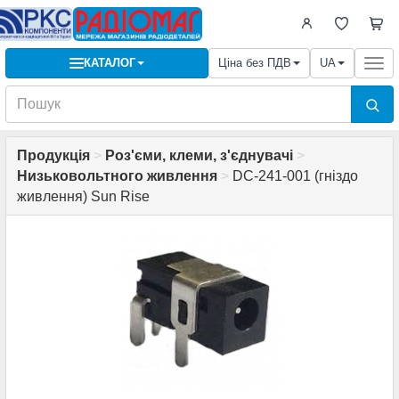
КАТАЛОГ
Ціна без ПДВ
UA
Togg
navi
Продукція
>
Роз'єми, клеми, з'єднувачі
>
Низьковольтного живлення
>
DC-241-001 (гніздо
живлення) Sun Rise