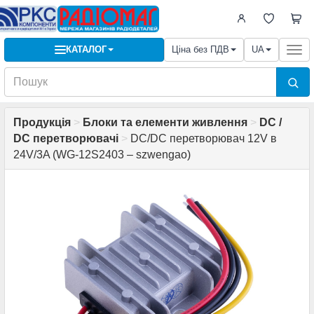
КАТАЛОГ
Ціна без ПДВ
UA
Togg
navi
Продукція
>
Блоки та елементи живлення
>
DC /
DC перетворювачі
>
DC/DC перетворювач 12V в
24V/3A (WG-12S2403 – szwengao)