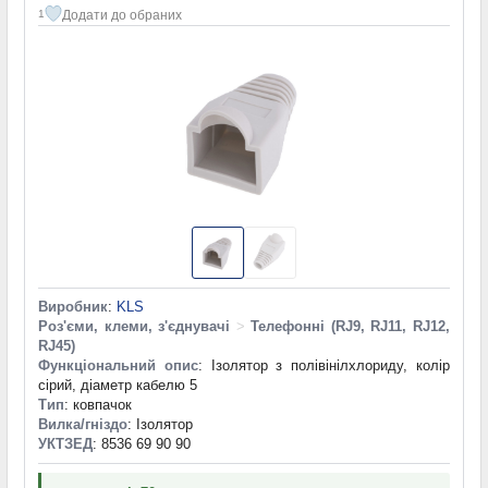
Додати до обраних
1
Виробник
:
KLS
Роз'єми, клеми, з'єднувачі
>
Телефонні (RJ9, RJ11, RJ12,
RJ45)
Функціональний опис
: Ізолятор з полівінілхлориду, колір
сірий, діаметр кабелю 5
Тип
: ковпачок
Вилка/гніздо
: Ізолятор
УКТЗЕД
: 8536 69 90 90