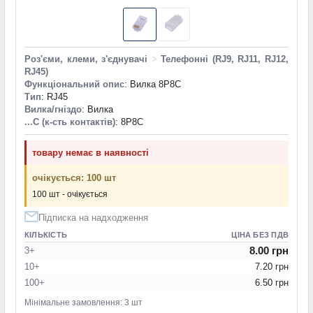
Роз'єми, клеми, з'єднувачі
>
Телефонні (RJ9, RJ11, RJ12,
RJ45)
Функціональний опис
: Вилка 8P8C
Тип
: RJ45
Вилка/гніздо
: Вилка
...C (к-сть контактів)
: 8P8C
товару немає в наявності
очікується: 100 шт
100 шт - очікується
Підписка на надходження
КІЛЬКІСТЬ
ЦІНА БЕЗ ПДВ
8.00 грн
3+
10+
7.20 грн
100+
6.50 грн
Мінімальне замовлення: 3 шт