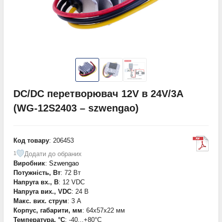
DC/DC перетворювач 12V в 24V/3A
(WG-12S2403 – szwengao)
Код товару
: 206453
Додати до обраних
1
Виробник
:
Szwengao
Потужність, Вт
: 72 Вт
Напруга вх., В
: 12 VDC
Напруга вих., VDC
: 24 В
Макс. вих. струм
: 3 А
Корпус, габарити, мм
: 64x57x22 мм
Температура, °С
: -40...+80°С