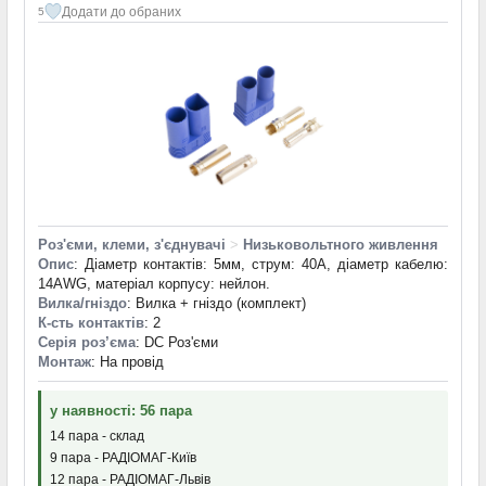
Додати до обраних
5
Роз'єми, клеми, з'єднувачі
>
Низьковольтного живлення
Опис
: Діаметр контактів: 5мм, струм: 40А, діаметр кабелю:
14AWG, матеріал корпусу: нейлон.
Вилка/гніздо
: Вилка + гніздо (комплект)
К-сть контактів
: 2
Серія роз’єма
: DC Роз'єми
Монтаж
: На провід
у наявності: 56 пара
14 пара - склад
9 пара - РАДІОМАГ-Київ
12 пара - РАДІОМАГ-Львів