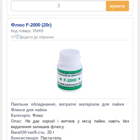
купити
Флюс F-2000 (20г)
Код товару: 35669
Додати до обраних
31
Паяльне обладнання, витратні матеріали для пайки
>
Флюси для пайки
Категорія
: Флюс
Опис
: Не дає корозії і витоків у місці пайки, навіть без
видалення залишків флюсу.
Вага/Обʼєм/К-сть
: 20 г
Консистенція
: Паста-гель