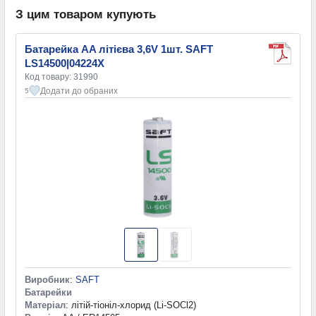
З цим товаром купують
Батарейка AA літієва 3,6V 1шт. SAFT
LS14500|04224X
Код товару: 31990
Додати до обраних
5
Виробник
:
SAFT
Батарейки
Матеріал
: літій-тіоніл-хлорид (Li-SOCl2)