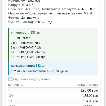
Розмір
: AA / ER14505
Напруга, В
: 3,6 В
Примітка
: 2600 mAh, Температура експлуатації -60...+85°C.
Максимальний довготривалий струм навантаження: 50mA.
Форма
: Циліндрична
Ємність, мА·год
: 2600 мА·год
у наявності: 933 шт
851 шт - склад
9 шт - РАДІОМАГ-Київ
9 шт - РАДІОМАГ-Львів
49 шт - РАДІОМАГ-Харків
15 шт - РАДІОМАГ-Дніпро
на замовлення: 182 шт
182 шт - термін постачання 7-21 дні (днів)
Підписка на надходження
КІЛЬКІСТЬ
ЦІНА БЕЗ ПДВ
170.00 грн
1+
10+
155.00 грн
100+
134.00 грн