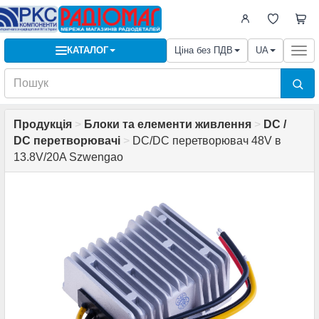
КАТАЛОГ
Ціна без ПДВ
UA
Togg
navi
Продукція
>
Блоки та елементи живлення
>
DC /
DC перетворювачі
>
DC/DC перетворювач 48V в
13.8V/20A Szwengao