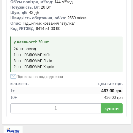
Об’єм повітря, м³/год
: 144 м³/год
Потужність, Вт
: 20 Вт
Шум, дБ
: 43 дБ
Швидкість обертання, об/хв
: 2550 об/хв
Опис
: Підшипник ковзання "втулка"
Код УКТЗЕД
: 8414 51 00 90
у наявності: 30 шт
24 шт - склад
1 шт - РАДІОМАГ-Київ
3 шт - РАДІОМАГ-Львів
2 шт - РАДІОМАГ-Харків
Підписка на надходження
КІЛЬКІСТЬ
ЦІНА БЕЗ ПДВ
467.00 грн
1+
10+
436.00 грн
купити