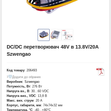
DC/DC перетворювач 48V в 13.8V/20A
Szwengao
Код товару
: 206493
Додати до обраних
1
Виробник
:
Szwengao
Потужність, Вт
: 276 Вт
Напруга вх., В
: 30...60 VDC
Напруга вих., VDC
: 13,8 В
Макс. вих. струм
: 20 А
Корпус, габарити, мм
: 74x74x32 мм
Температура, °С
: -40...+80°С