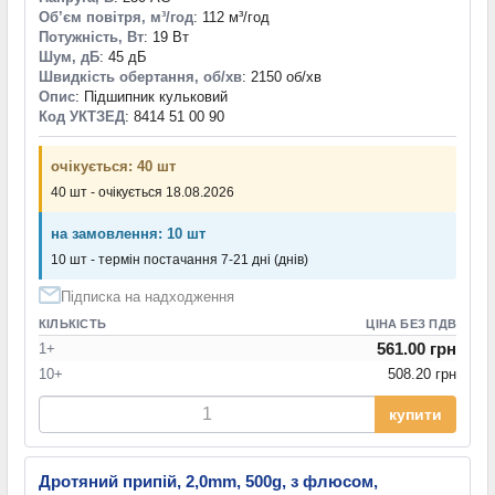
Об’єм повітря, м³/год
: 112 м³/год
Потужність, Вт
: 19 Вт
Шум, дБ
: 45 дБ
Швидкість обертання, об/хв
: 2150 об/хв
Опис
: Підшипник кульковий
Код УКТЗЕД
: 8414 51 00 90
очікується: 40 шт
40 шт - очікується 18.08.2026
на замовлення: 10 шт
10 шт - термін постачання 7-21 дні (днів)
Підписка на надходження
КІЛЬКІСТЬ
ЦІНА БЕЗ ПДВ
561.00 грн
1+
10+
508.20 грн
купити
Дротяний припій, 2,0mm, 500g, з флюсом,