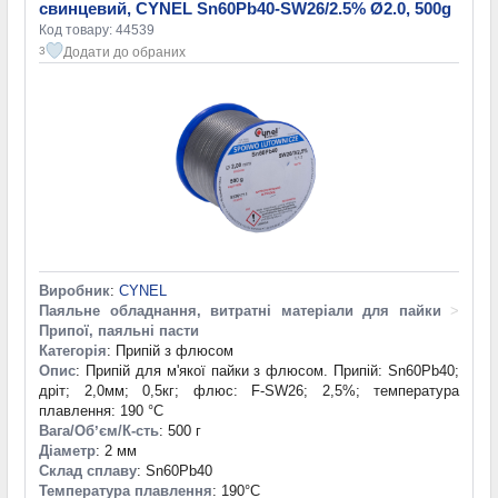
свинцевий, CYNEL Sn60Pb40-SW26/2.5% Ø2.0, 500g
Код товару: 44539
Додати до обраних
3
Виробник
:
CYNEL
Паяльне обладнання, витратні матеріали для пайки
>
Припої, паяльні пасти
Категорія
: Припій з флюсом
Опис
: Припій для м'якої пайки з флюсом. Припій: Sn60Pb40;
дріт; 2,0мм; 0,5кг; флюс: F-SW26; 2,5%; температура
плавлення: 190 °С
Вага/Обʼєм/К-сть
: 500 г
Діаметр
: 2 мм
Склад сплаву
: Sn60Pb40
Температура плавлення
: 190°С