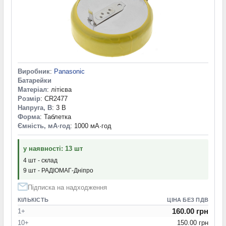
Виробник
:
Panasonic
Батарейки
Матеріал
: літієва
Розмір
: CR2477
Напруга, В
: 3 В
Форма
: Таблетка
Ємність, мА·год
: 1000 мА·год
у наявності: 13 шт
4 шт - склад
9 шт - РАДІОМАГ-Дніпро
Підписка на надходження
КІЛЬКІСТЬ
ЦІНА БЕЗ ПДВ
160.00 грн
1+
10+
150.00 грн