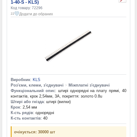
1-40-S - KLS)
Код товару: 72296
Додати до обраних
22
Виробник
:
KLS
Роз'єми, клеми, з'єднувачі
>
Міжплатні з'єднувачі
Функціональний опис
: штирі однорядні на плату прямі, 40
контактів, крок 2,54мм, 3А, покриття: золото 0.8u
Штирі або гнізда
: штирі (вилки)
Крок
: 2,54 мм
К-сть рядів
: однорядні
К-сть контактів
: 40
очікується: 30000 шт