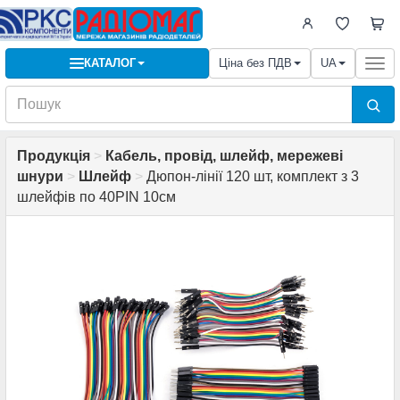
КАТАЛОГ
Ціна без ПДВ
UA
Togg
navi
Продукція
>
Кабель, провід, шлейф, мережеві
шнури
>
Шлейф
>
Дюпон-лінії 120 шт, комплект з 3
шлейфів по 40PIN 10см