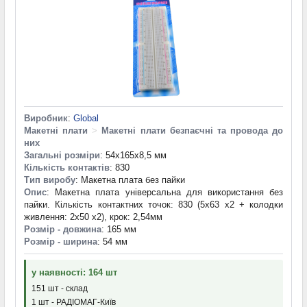
Виробник
:
Global
Макетні плати
>
Макетні плати безпаєчні та провода до
них
Загальні розміри
: 54x165x8,5 мм
Кількість контактів
: 830
Тип виробу
: Макетна плата без пайки
Опис
: Макетна плата універсальна для використання без
пайки. Кількість контактних точок: 830 (5х63 х2 + колодки
живлення: 2х50 х2), крок: 2,54мм
Розмір - довжина
: 165 мм
Розмір - ширина
: 54 мм
у наявності: 164 шт
151 шт - склад
1 шт - РАДІОМАГ-Київ