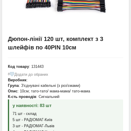
Дюпон-лінії 120 шт, комплект з 3
шлейфів по 40PIN 10см
Код товару
: 131443
Додати до обраних
8
Виробник
:
Група
: З'єднувачі кабельні (з роз'ємами)
Опис
: 10см; тато-тато/ мама-мама/ тато-мама
К-сть проводів
: Сигнальний
у наявності: 83 шт
71 шт - склад
5 шт - РАДІОМАГ-Київ
3 шт - РАДІОМАГ-Львів