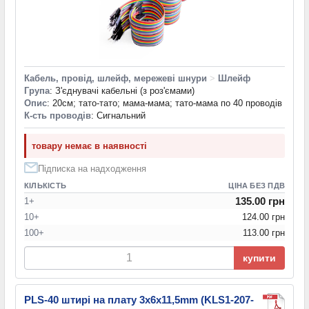
Кабель, провід, шлейф, мережеві шнури
>
Шлейф
Група
: З'єднувачі кабельні (з роз'ємами)
Опис
: 20см; тато-тато; мама-мама; тато-мама по 40 проводів
К-сть проводів
: Сигнальний
товару немає в наявності
Підписка на надходження
КІЛЬКІСТЬ
ЦІНА БЕЗ ПДВ
135.00 грн
1+
10+
124.00 грн
100+
113.00 грн
купити
PLS-40 штирі на плату 3x6x11,5mm (KLS1-207-