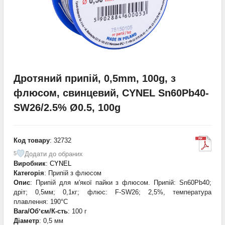
Дротяний припій, 0,5mm, 100g, з
флюсом, свинцевий, CYNEL Sn60Pb40-
SW26/2.5% Ø0.5, 100g
Код товару
: 32732
Додати до обраних
5
Виробник
:
CYNEL
Категорія
: Припій з флюсом
Опис
: Припій для м'якої пайки з флюсом. Припій: Sn60Pb40;
дріт; 0,5мм; 0,1кг; флюс: F-SW26; 2,5%, температура
плавлення: 190°С
Вага/Обʼєм/К-сть
: 100 г
Діаметр
: 0,5 мм