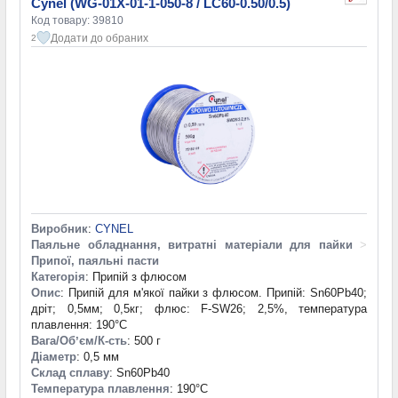
Cynel (WG-01X-01-1-050-8 / LC60-0.50/0.5)
Код товару: 39810
Додати до обраних
2
Виробник
:
CYNEL
Паяльне обладнання, витратні матеріали для пайки
>
Припої, паяльні пасти
Категорія
: Припій з флюсом
Опис
: Припій для м'якої пайки з флюсом. Припій: Sn60Pb40;
дріт; 0,5мм; 0,5кг; флюс: F-SW26; 2,5%, температура
плавлення: 190°С
Вага/Обʼєм/К-сть
: 500 г
Діаметр
: 0,5 мм
Склад сплаву
: Sn60Pb40
Температура плавлення
: 190°С