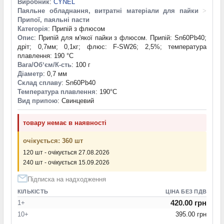
Виробник
:
CYNEL
Паяльне обладнання, витратні матеріали для пайки
>
Припої, паяльні пасти
Категорія
: Припій з флюсом
Опис
: Припій для м'якої пайки з флюсом. Припій: Sn60Pb40;
дріт; 0,7мм; 0,1кг; флюс: F-SW26; 2,5%; температура
плавлення: 190 °С
Вага/Обʼєм/К-сть
: 100 г
Діаметр
: 0,7 мм
Склад сплаву
: Sn60Pb40
Температура плавлення
: 190°С
Вид припою
: Свинцевий
товару немає в наявності
очікується: 360 шт
120 шт - очікується 27.08.2026
240 шт - очікується 15.09.2026
Підписка на надходження
КІЛЬКІСТЬ
ЦІНА БЕЗ ПДВ
420.00 грн
1+
10+
395.00 грн