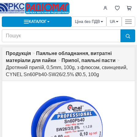
КАТАЛОГ
Ціна без ПДВ
UA
Togg
navi
Продукція
>
Паяльне обладнання, витратні
матеріали для пайки
>
Припої, паяльні пасти
>
Дротяний припій, 0,5mm, 100g, з флюсом, свинцевий,
CYNEL Sn60Pb40-SW26/2.5% Ø0.5, 100g