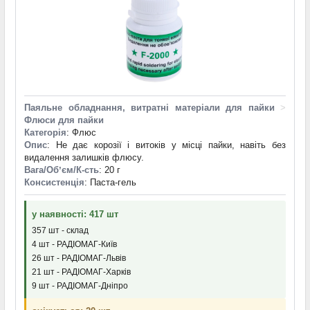
Паяльне обладнання, витратні матеріали для пайки
>
Флюси для пайки
Категорія
: Флюс
Опис
: Не дає корозії і витоків у місці пайки, навіть без
видалення залишків флюсу.
Вага/Обʼєм/К-сть
: 20 г
Консистенція
: Паста-гель
у наявності: 417 шт
357 шт - склад
4 шт - РАДІОМАГ-Київ
26 шт - РАДІОМАГ-Львів
21 шт - РАДІОМАГ-Харків
9 шт - РАДІОМАГ-Дніпро