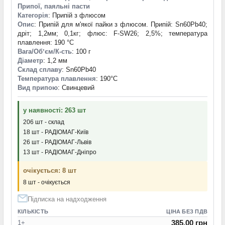
Припої, паяльні пасти
Категорія
: Припій з флюсом
Опис
: Припій для м'якої пайки з флюсом. Припій: Sn60Pb40;
дріт; 1,2мм; 0,1кг; флюс: F-SW26; 2,5%; температура
плавлення: 190 °С
Вага/Обʼєм/К-сть
: 100 г
Діаметр
: 1,2 мм
Склад сплаву
: Sn60Pb40
Температура плавлення
: 190°С
Вид припою
: Свинцевий
у наявності: 263 шт
206 шт - склад
18 шт - РАДІОМАГ-Київ
26 шт - РАДІОМАГ-Львів
13 шт - РАДІОМАГ-Дніпро
очікується: 8 шт
8 шт - очікується
Підписка на надходження
КІЛЬКІСТЬ
ЦІНА БЕЗ ПДВ
385.00 грн
1+