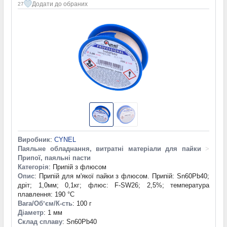
Додати до обраних
27
Виробник
:
CYNEL
Паяльне обладнання, витратні матеріали для пайки
>
Припої, паяльні пасти
Категорія
: Припій з флюсом
Опис
: Припій для м'якої пайки з флюсом. Припій: Sn60Pb40;
дріт; 1,0мм; 0,1кг; флюс: F-SW26; 2,5%; температура
плавлення: 190 °С
Вага/Обʼєм/К-сть
: 100 г
Діаметр
: 1 мм
Склад сплаву
: Sn60Pb40