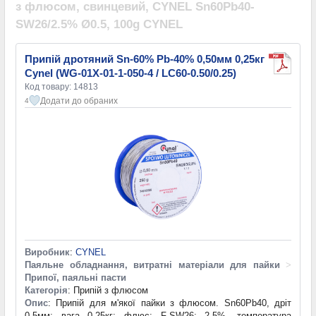
з флюсом, свинцевий, CYNEL Sn60Pb40-
SW26/2.5% Ø0.5, 100g CYNEL
Припій дротяний Sn-60% Pb-40% 0,50мм 0,25кг
Cynel (WG-01X-01-1-050-4 / LC60-0.50/0.25)
Код товару: 14813
Додати до обраних
4
Виробник
:
CYNEL
Паяльне обладнання, витратні матеріали для пайки
>
Припої, паяльні пасти
Категорія
: Припій з флюсом
Опис
: Припій для м'якої пайки з флюсом. Sn60Pb40, дріт
0,5мм; вага 0,25кг; флюс: F-SW26; 2,5%, температура