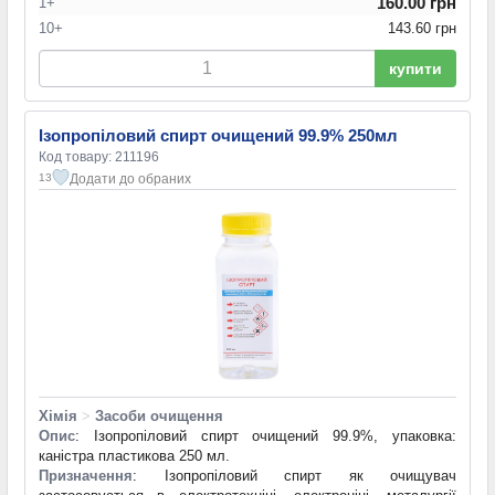
160.00 грн
1+
10+
143.60 грн
купити
Ізопропіловий спирт очищений 99.9% 250мл
Код товару: 211196
Додати до обраних
13
Хімія
>
Засоби очищення
Опис
: Ізопропіловий спирт очищений 99.9%, упаковка:
каністра пластикова 250 мл.
Призначення
: Ізопропіловий спирт як очищувач