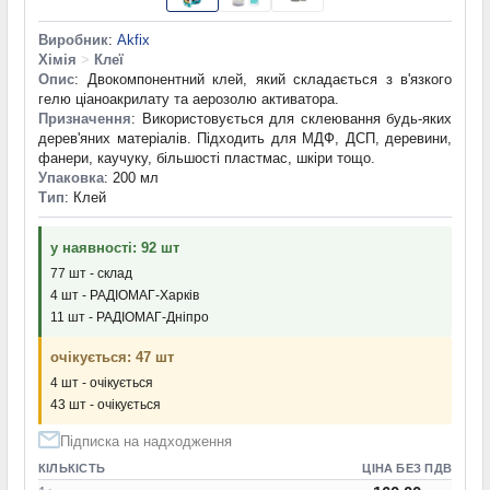
Виробник
:
Akfix
Хімія
>
Клеї
Опис
: Двокомпонентний клей, який складається з в'язкого
гелю ціаноакрилату та аерозолю активатора.
Призначення
: Використовується для склеювання будь-яких
дерев'яних матеріалів. Підходить для МДФ, ДСП, деревини,
фанери, каучуку, більшості пластмас, шкіри тощо.
Упаковка
: 200 мл
Тип
: Клей
у наявності: 92 шт
77 шт - склад
4 шт - РАДІОМАГ-Харків
11 шт - РАДІОМАГ-Дніпро
очікується: 47 шт
4 шт - очікується
43 шт - очікується
Підписка на надходження
КІЛЬКІСТЬ
ЦІНА БЕЗ ПДВ