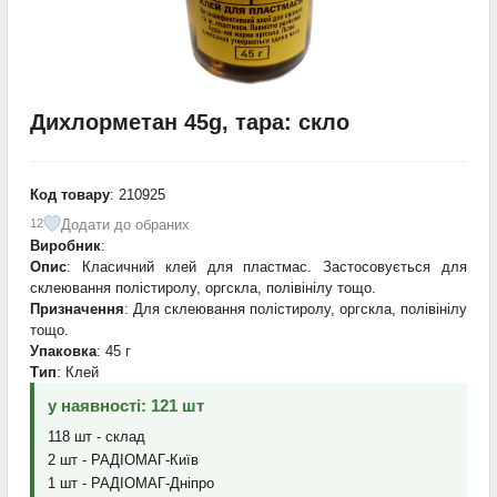
Дихлорметан 45g, тара: скло
Код товару
: 210925
Додати до обраних
12
Виробник
:
Опис
: Класичний клей для пластмас. Застосовується для
склеювання полістиролу, оргскла, полівінілу тощо.
Призначення
: Для склеювання полістиролу, оргскла, полівінілу
тощо.
Упаковка
: 45 г
Тип
: Клей
у наявності: 121 шт
118 шт - склад
2 шт - РАДІОМАГ-Київ
1 шт - РАДІОМАГ-Дніпро