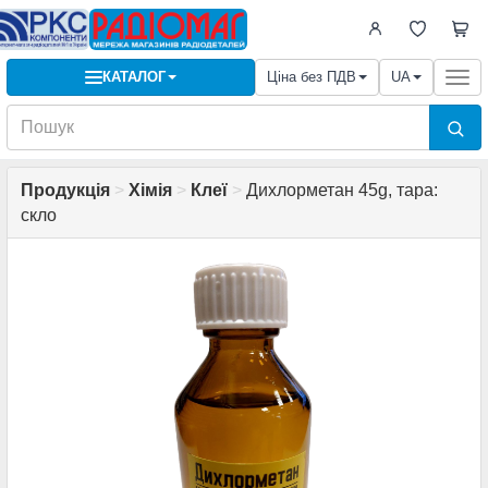
КАТАЛОГ
Ціна без ПДВ
UA
Togg
navi
Продукція
>
Хімія
>
Клеї
>
Дихлорметан 45g, тара:
скло