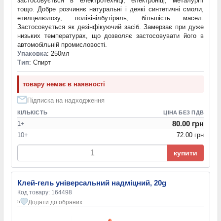
застосовується в електротехніці, електроніці, металургії
тощо. Добре розчиняє натуральні і деякі синтетичні смоли,
етилцелюлозу, полівінілбутіраль, більшість масел.
Застосовується як дезінфікуючий засіб. Замерзає при дуже
низьких температурах, що дозволяє застосовувати його в
автомобільній промисловості.
Упаковка
: 250мл
Тип
: Спирт
товару немає в наявності
Підписка на надходження
КІЛЬКІСТЬ
ЦІНА БЕЗ ПДВ
80.00 грн
1+
10+
72.00 грн
купити
Клей-гель універсальний надміцний, 20g
Код товару: 164498
Додати до обраних
5