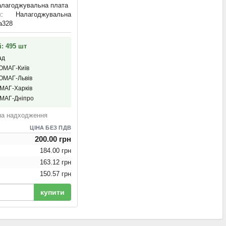
алагоджувальна плата
я
: Налагоджувальна
a328
і: 495 шт
ад
ІОМАГ-Київ
ІОМАГ-Львів
ОМАГ-Харків
ОМАГ-Дніпро
на надходження
ЦІНА БЕЗ ПДВ
200.00 грн
184.00 грн
163.12 грн
150.57 грн
купити