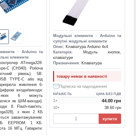
Модульні елементи
>
Arduino та
супутні модульні елементи
Опис
: Клавіатура Arduino 4х4
лементи
>
Arduino та
Категорія
: Модуль кнопок,
ульні елементи
клавіатури
контролер ATmega328.
Призначення
: Клавіатура
ype-C (CH340). Робоча
огічний рівень) 5В.
товару немає в наявності
USB TYPE-C або від
 джерела живлення 6-
Підписка на надходження
 Цифрові входи/виходи:
КІЛЬКІСТЬ
ЦІНА БЕЗ ПДВ
ких 6 можуть
44.00 грн
1+
атися як ШІМ-виходи).
оди: 8. Flash-пам'ять:
10+
38.60 грн
ga328), з яких 2 КБ
ються завантажувачем.
купити
Б. EEPROM: 1 КБ.
ота 16 МГц. Габарити: