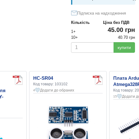
Підписка на надходження
Кількість
Ціна без ПДВ
45.00 грн
1+
10+
40.70 грн
купити
HC-SR04
Плата Ardu
Atmega328P
Код товару: 103102
для
Додати до обраних
Код товару: 2
4
Y-
Додати д
15