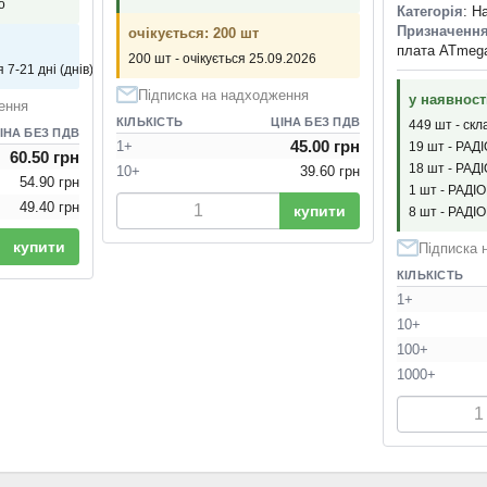
о
Категорія
: Н
Призначенн
очікується: 200 шт
плата ATmeg
200 шт - очікується 25.09.2026
 7-21 дні (днів)
Підписка на надходження
у наявност
ення
КІЛЬКІСТЬ
ЦІНА БЕЗ ПДВ
449 шт - скл
ІНА БЕЗ ПДВ
45.00 грн
1+
19 шт - РАД
60.50 грн
18 шт - РАД
10+
39.60 грн
54.90 грн
1 шт - РАДІ
49.40 грн
купити
8 шт - РАДІ
купити
Підписка 
КІЛЬКІСТЬ
1+
10+
100+
1000+