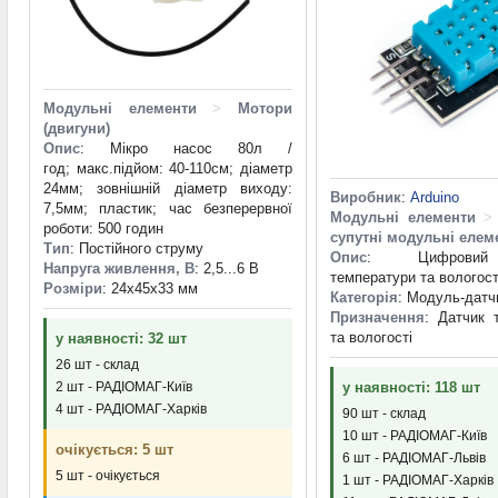
Модульні елементи
>
Мотори
(двигуни)
Опис
: Мікро насос 80л /
год; макс.підйом: 40-110см; діаметр
24мм; зовнішній діаметр виходу:
Виробник
:
Arduino
7,5мм; пластик; час безперервної
Модульні елементи
>
роботи: 500 годин
супутні модульні елем
Тип
: Постійного струму
Опис
: Цифровий
Напруга живлення, В
: 2,5...6 В
температури та вологост
Розміри
: 24x45x33 мм
Категорія
: Модуль-датч
Призначення
: Датчик 
та вологості
у наявності: 32 шт
26 шт - склад
2 шт - РАДІОМАГ-Київ
у наявності: 118 шт
4 шт - РАДІОМАГ-Харків
90 шт - склад
10 шт - РАДІОМАГ-Київ
очікується: 5 шт
6 шт - РАДІОМАГ-Львів
5 шт - очікується
1 шт - РАДІОМАГ-Харків