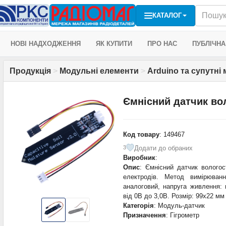
КАТАЛОГ
НОВІ НАДХОДЖЕННЯ
ЯК КУПИТИ
ПРО НАС
ПУБЛІЧНА
Продукція
>
Модульні елементи
>
Arduino та супутні
Ємнісний датчик вол
Код товару
: 149467
Додати до обраних
3
Виробник
:
Опис
: Ємнісний датчик вологост
електродів. Метод вимірюванн
аналоговий, напруга живлення: 
від 0В до 3,0В. Розмір: 99х22 мм
Категорія
: Модуль-датчик
Призначення
: Гігрометр