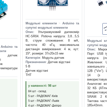
Модульні елементи
>
Arduino та
супутні модульні елементи
Опис
: Ультразвуковий далекомір
HC-SR04. Робоча напруга: 3,8...5,5
В, струм споживання: 8 мА,
Модульні е
частота: 40 кГц, максимальна
супутні мод
Arduino та
дистанція вимірювання: 4 м, кут:
Опис
: Мікро
енти
15º, розміри: 37x20x15 мм
Порт: USB t
 датчик
Категорія
: Модуль-датчик
напруга (л
і
Призначення
: Датчик відстані
Живлення: 
ик
5 В
зовнішнього
температури
Датчик відстані
12В ("Vin").
THT
14 (з я
використовув
Аналогові вх
у наявності: 98 шт
32 КБ (ATme
84 шт - склад
використову
5 шт - РАДІОМАГ-Київ
SRAM: 2 К
Тактова част
5 шт - РАДІОМАГ-Львів
185x43mm.
4 шт - РАДІОМАГ-Дніпро