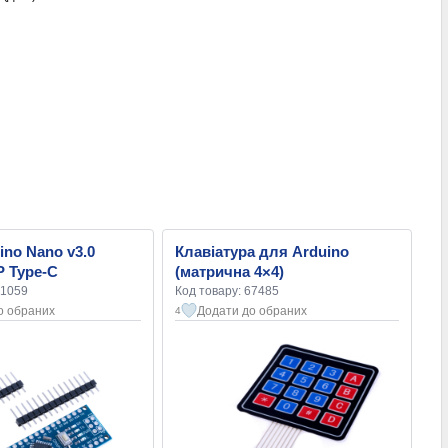
ino Nano v3.0
Клавіатура для Arduino
 Type-C
(матрична 4×4)
01059
Код товару: 67485
о обраних
Додати до обраних
4