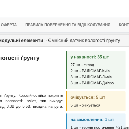
 ОФЕРТА
ПРАВИЛА ПОВЕРНЕННЯ ТА ВІДШКОДУВАННЯ
КОНТ
 модульні елементи
>
Ємнісний датчик вологості ґрунту
у наявності: 35 шт
огості ґрунту
27 шт - склад
2 шт - РАДІОМАГ-Київ
3 шт - РАДІОМАГ-Львів
3 шт - РАДІОМАГ-Дніпро
і ґрунту. Корозійностійке покриття
очікується: 5 шт
я вологості: вміст, тип виходу:
5 шт - очікується
від 3,3В до 5,5В, вихідна напруга:
на замовлення: 1 шт
1 шт - термін постачання 7-21 дні