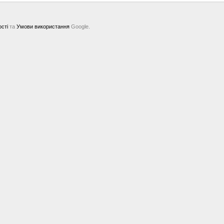
ості
та
Умови використання
Google.