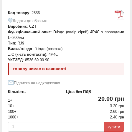
Код товару
: 2636
Додати до обраних
Виробник
:
CZT
Функціональний опис
: Гніздо (колір сірий) 4P4C з проводами
L=200мм
Тип
: RJ9
Вилка/гніздо
: Гніздо (розетка)
...C (к-сть контактів)
: 4P4C
УКТЗЕД
: 8536 69 90 90
товару немає в наявності
Підписка на надходження
Кількість
Ціна без ПДВ
20.00 грн
1+
10+
3.20 грн
100+
2.60 грн
1000+
2.40 грн
купити