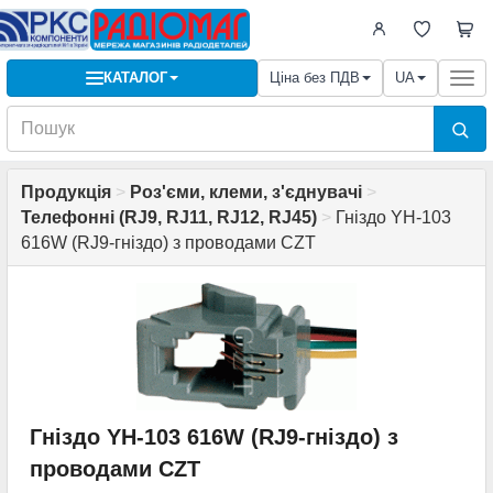
КАТАЛОГ
Ціна без ПДВ
UA
Togg
navi
Продукція
>
Роз'єми, клеми, з'єднувачі
>
Телефонні (RJ9, RJ11, RJ12, RJ45)
>
Гніздо YH-103
616W (RJ9-гніздо) з проводами CZT
Гніздо YH-103 616W (RJ9-гніздо) з
проводами CZT