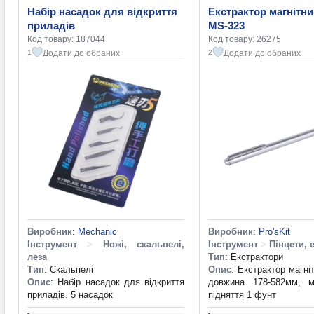
Набір насадок для відкриття
Екстрактор магнітн
приладів
MS-323
Код товару: 187044
Код товару: 26275
Додати до обраних
Додати до обраних
1
2
Виробник
:
Mechanic
Виробник
:
Pro'sKit
Інструмент
>
Ножі, скальпелі,
Інструмент
>
Пінцети, 
леза
Тип
: Екстрактори
Тип
: Скальпелі
Опис
: Екстрактор магні
Опис
: Набір насадок для відкриття
довжина 178-582мм, м
приладів. 5 насадок
підняття 1 фунт