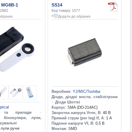
а MG6B-1
SS14
92882
Код товару: 1577
обраних
Додати до обраних
5
Виробник
:
YJ/MIC/Toshiba
Діоди, діодні мости, стабілітрони
>
Діоди Шотткі
ptical
Корпус
: SMA (DO-214AC)
т та прилади
>
Зворотна напруга Vrrm, В
: 40 В
, бінокуляри, лупи,
Прямий струм (per leg) If, А
: 1 А
шувальні
Падіння напруги Vf, В
: 0,5 В
, лупи ручні
Монтаж
: SMD