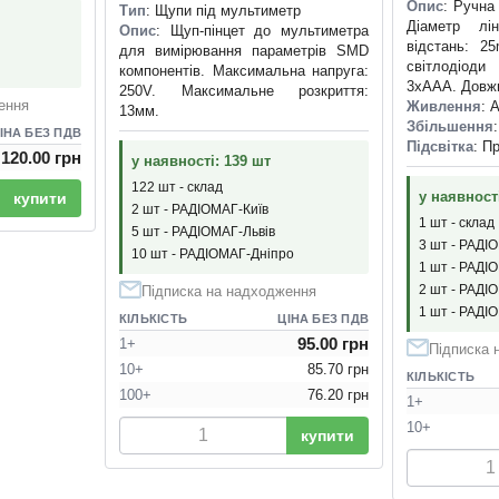
Опис
: Ручна
Тип
: Щупи під мультиметр
Діаметр лі
Опис
: Щуп-пінцет до мультиметра
відстань: 2
для вимірювання параметрів SMD
світлодіод
компонентів. Максимальна напруга:
3xAAA. Довж
250V. Максимальне розкриття:
ення
Живлення
: 
13мм.
Збільшення
ІНА БЕЗ ПДВ
Підсвітка
: П
120.00 грн
у наявності: 139 шт
122 шт - склад
у наявності
купити
2 шт - РАДІОМАГ-Київ
1 шт - склад
5 шт - РАДІОМАГ-Львів
3 шт - РАДІ
10 шт - РАДІОМАГ-Дніпро
1 шт - РАДІ
2 шт - РАДІ
Підписка на надходження
1 шт - РАДІ
КІЛЬКІСТЬ
ЦІНА БЕЗ ПДВ
95.00 грн
1+
Підписка 
10+
85.70 грн
КІЛЬКІСТЬ
100+
76.20 грн
1+
10+
купити