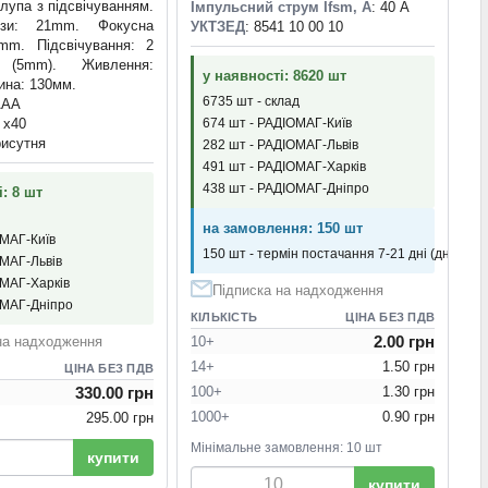
 лупа з підсвічуванням.
Імпульсний струм Ifsm, А
: 40 А
нзи: 21mm. Фокусна
УКТЗЕД
: 8541 10 00 10
5mm. Підсвічування: 2
и (5mm). Живлення:
у наявності: 8620 шт
ина: 130мм.
6735 шт - склад
AAA
: x40
674 шт - РАДІОМАГ-Київ
рисутня
282 шт - РАДІОМАГ-Львів
491 шт - РАДІОМАГ-Харків
438 шт - РАДІОМАГ-Дніпро
: 8 шт
на замовлення: 150 шт
ОМАГ-Київ
150 шт - термін постачання 7-21 дні (днів)
ОМАГ-Львів
ОМАГ-Харків
Підписка на надходження
ОМАГ-Дніпро
КІЛЬКІСТЬ
ЦІНА БЕЗ ПДВ
2.00 грн
на надходження
10+
14+
1.50 грн
ЦІНА БЕЗ ПДВ
330.00 грн
100+
1.30 грн
1000+
0.90 грн
295.00 грн
Мінімальне замовлення: 10 шт
купити
купити