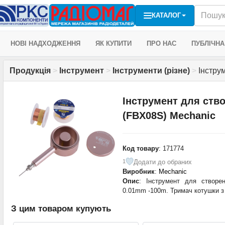
КАТАЛОГ
НОВІ НАДХОДЖЕННЯ
ЯК КУПИТИ
ПРО НАС
ПУБЛІЧНА
Продукція
>
Інструмент
>
Інструменти (різне)
>
Інстру
Інструмент для ств
(FBX08S) Mechanic
Код товару
: 171774
Додати до обраних
1
Виробник
:
Mechanic
Опис
: Інструмент для створе
0.01mm -100m. Тримач котушки з
З цим товаром купують