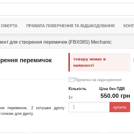
 ОФЕРТА
ПРАВИЛА ПОВЕРНЕННЯ ТА ВІДШКОДУВАННЯ
КОНТ
мент для створення перемичок (FBX08S) Mechanic
товару немає в
орення перемичок
наявності
Підписка на надходження
Кількість
Ціна без ПДВ
550.00 грн
1+
купити
ння перемичок, 2 котушки дроту:
 голкою для дроту