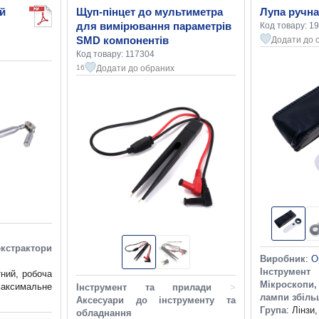
ий
Щуп-пінцет до мультиметра
Лупа ручн
для вимірювання параметрів
Код товару: 1
SMD компонентів
Додати до 
Код товару: 117304
Додати до обраних
16
екстрактори
Виробник
:
O
Інструмен
тний, робоча
Мікроскопи
аксимальне
Інструмент та прилади
>
лампи збіль
Аксесуари до інструменту та
Група
: Лінзи
обладнання