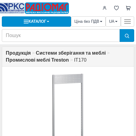
КАТАЛОГ
Ціна без ПДВ
UA
Togg
navi
Продукція
>
Системи зберігання та меблі
>
Промислові меблі Treston
>
IT170