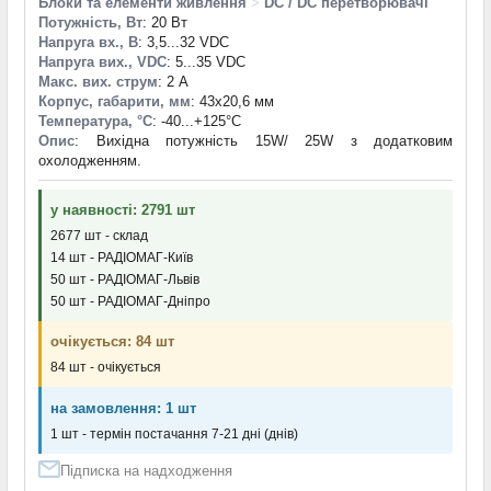
Блоки та елементи живлення
>
DC / DC перетворювачі
Потужність, Вт
: 20 Вт
Напруга вх., В
: 3,5...32 VDC
Напруга вих., VDC
: 5...35 VDC
Макс. вих. струм
: 2 А
Корпус, габарити, мм
: 43x20,6 мм
Температура, °С
: -40...+125°С
Опис
: Вихідна потужність 15W/ 25W з додатковим
охолодженням.
у наявності: 2791 шт
2677 шт - склад
14 шт - РАДІОМАГ-Київ
50 шт - РАДІОМАГ-Львів
50 шт - РАДІОМАГ-Дніпро
очікується: 84 шт
84 шт - очікується
на замовлення: 1 шт
1 шт - термін постачання 7-21 дні (днів)
Підписка на надходження