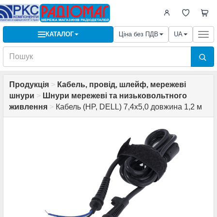
КАТАЛОГ
Ціна без ПДВ
UA
Togg
navi
Продукція
>
Кабель, провід, шлейф, мережеві
шнури
>
Шнури мережеві та низьковольтного
живлення
>
Кабель (HP, DELL) 7,4х5,0 довжина 1,2 м