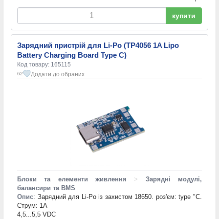
купити
Зарядний пристрій для Li-Po (TP4056 1A Lipo
Battery Charging Board Type C)
Код товару: 165115
Додати до обраних
62
Блоки та елементи живлення
>
Зарядні модулі,
балансири та BMS
Опис
: Зарядний для Li-Po із захистом 18650. роз'єм: type "C.
Струм: 1А
4,5...5,5 VDC