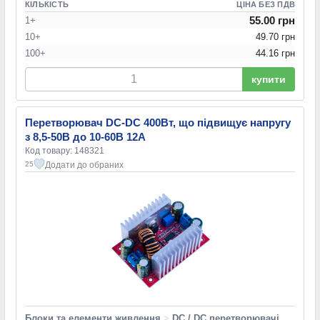
КІЛЬКІСТЬ
ЦІНА БЕЗ ПДВ
55.00 грн
1+
10+
49.70 грн
100+
44.16 грн
купити
Перетворювач DC-DC 400Вт, що підвищує напругу
з 8,5-50В до 10-60В 12А
Код товару: 148321
Додати до обраних
25
Блоки та елементи живлення
>
DC / DC перетворювачі