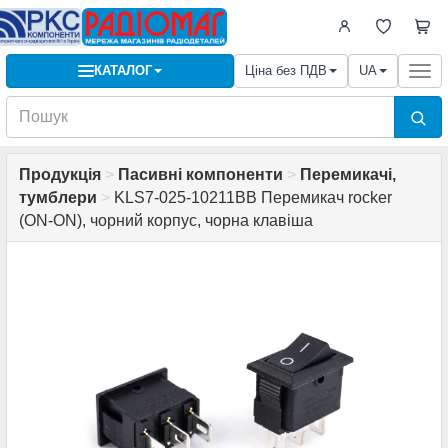
КАТАЛОГ
Ціна без ПДВ
UA
Togg
navi
Продукція
>
Пасивні компоненти
>
Перемикачі,
тумблери
>
KLS7-025-10211BB Перемикач rocker
(ON-ON), чорний корпус, чорна клавіша