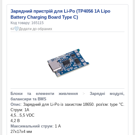
Зарядний пристрій для Li-Po (TP4056 1A Lipo
Battery Charging Board Type C)
Код товару: 165115
Додати до обраних
62
Блоки та елементи живлення
>
Зарядні модулі,
балансири та BMS
Опис
: Зарядний для Li-Po із захистом 18650. роз'єм: type "C.
Струм: 1А
4,5...5,5 VDC
4,2 В
Максимальний струм
: 1 А
27x17x4 мм