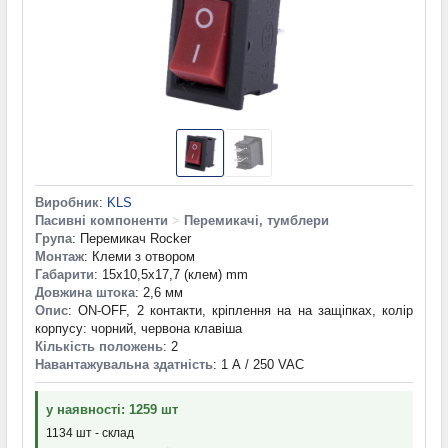
Виробник
:
KLS
Пасивні компоненти
>
Перемикачі, тумблери
Група
: Перемикач Rocker
Монтаж
: Клеми з отвором
Габарити
: 15x10,5x17,7 (клем) mm
Довжина штока
: 2,6 мм
Опис
: ON-OFF, 2 контакти, кріплення на на защіпках, колір
корпусу: чорний, червона клавіша
Кількість положень
: 2
Навантажувальна здатність
: 1 А / 250 VAC
у наявності: 1259 шт
1134 шт - склад