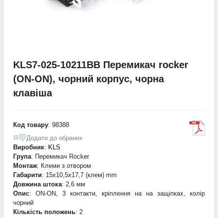
KLS7-025-10211BB Перемикач rocker
(ON-ON), чорний корпус, чорна
клавіша
Код товару
: 98388
Додати до обраних
11
Виробник
:
KLS
Група
: Перемикач Rocker
Монтаж
: Клеми з отвором
Габарити
: 15x10,5x17,7 (клем) mm
Довжина штока
: 2,6 мм
Опис
: ON-ON, 3 контакти, кріплення на на защіпках, колір
чорний
Кількість положень
: 2