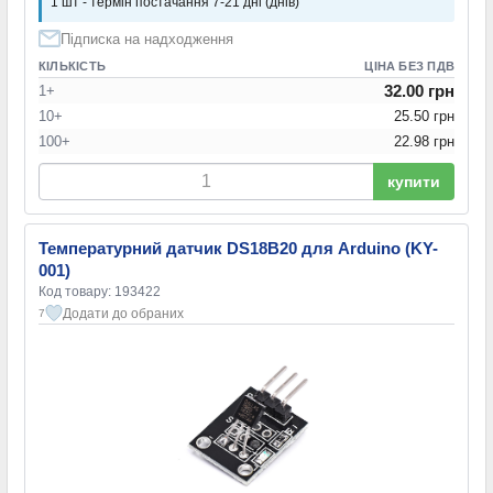
1 шт - термін постачання 7-21 дні (днів)
Підписка на надходження
КІЛЬКІСТЬ
ЦІНА БЕЗ ПДВ
32.00 грн
1+
10+
25.50 грн
100+
22.98 грн
купити
Температурний датчик DS18B20 для Arduino (KY-
001)
Код товару: 193422
Додати до обраних
7