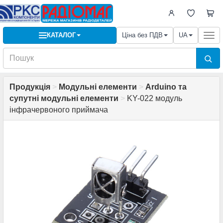
КАТАЛОГ
Ціна без ПДВ
UA
Togg
navi
Продукція
>
Модульні елементи
>
Arduino та
супутні модульні елементи
>
KY-022 модуль
інфрачервоного приймача