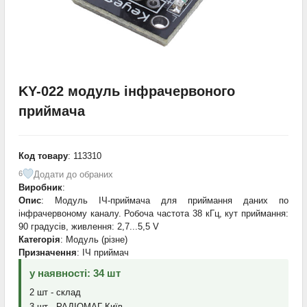
KY-022 модуль інфрачервоного
приймача
Код товару
: 113310
Додати до обраних
6
Виробник
:
Опис
: Модуль ІЧ-приймача для приймання даних по
інфрачервоному каналу. Робоча частота 38 кГц, кут приймання:
90 градусів, живлення: 2,7...5,5 V
Категорія
: Модуль (різне)
Призначення
: ІЧ приймач
у наявності: 34 шт
2 шт - склад
3 шт - РАДІОМАГ-Київ