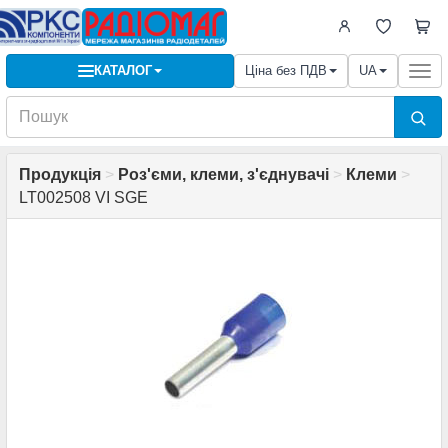
КАТАЛОГ
Ціна без ПДВ
UA
Togg
navi
Продукція
>
Роз'єми, клеми, з'єднувачі
>
Клеми
>
LT002508 VI SGE